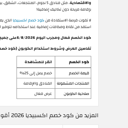
والاقتصادية
، مثل فنادق 5 نجوم، المنتجعات
بإقامة مريحة دون تكاليف إضافية!
لا تفوت فرصة الاستفادة من
كود خصم اكسبيديا
استفد من نقاط ومكافآت إضافية عند استخدامه لتوفير ال
كود الخصم فعال ومجرب اليوم 6/8/2026على جميع حجوزات الفنادق عبر موقع وتطبيق Expedia الامارات.
تفاصيل العرض وشروط استخدام الكوبون (كود خصم اكسب
كود الخصم
انقر للمشاهدة
قيمة الخصم
خصم يصل إلى 25%
المنتجات المشمولة
الفنادق والإقامة
صلاحية الكوبون
عرض فعال
المزيد من كود خصم اكسبيديا 2026 أقوى كوبونات حتى 25% – Expedia الامارات