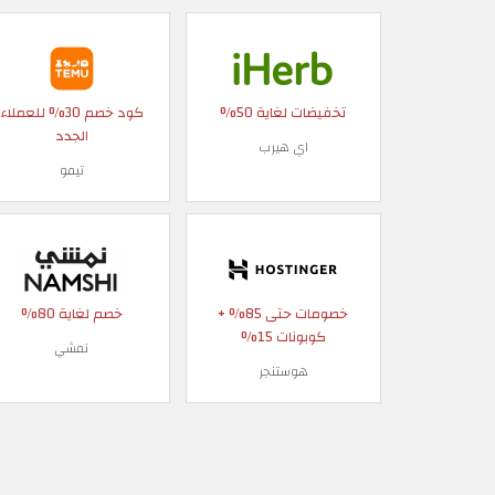
تخفيضات لغاية 50%
كود خصم 30% للعملاء
الجدد
اي هيرب
تيمو
خصومات حتى 85% +
خصم لغاية 80%
كوبونات 15%
نمشي
هوستنجر