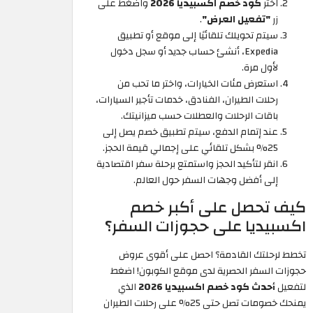
اختر
كود خصم اكسبيديا 2026
واضغط على
زر
"تفعيل العرض"
.
سيتم تحويلك تلقائيًا إلى موقع أو تطبيق
Expedia، أنشئ حساب جديد أو سجل دخول
لأول مرة.
استعرض مئات الخيارات، واختر ما تحب من
رحلات الطيران، الفنادق، خدمات تأجير السيارات،
باقات الرحلات والعطلات حسب ميزانيتك.
عند إتمام الدفع، سيتم تطبيق خصم يصل إلى
25% بشكل تلقائي على إجمالي قيمة الحجز.
انقر لتأكيد الحجز واستمتع برحلة سفر اقتصادية
إلى أفضل وجهات السفر حول العالم.
كيف تحصل على أكبر خصم
اكسبيديا على حجوزات السفر؟
تخطط لرحلتك القادمة؟ احصل على أقوى عروض
حجوزات السفر الحصرية لدى موقع الكوبون! اضغط
لتفعيل
أحدث كود خصم اكسبيديا 2026
الذي
يمنحك خصومات تصل حتى 25% على رحلات الطيران