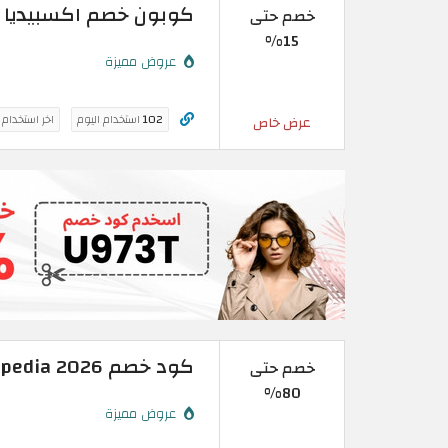
كوبون خصم اكسبيديا 2026 فعال حتى 15% على رحلات الطيران
خصم حتى
15%
عروض مميزة
102
استخدام اليوم
اخر استخدام
عرض خاص
كود خصم Expedia 2026 | خصم حتى 80% على جميع الفنادق
خصم حتى
80%
عروض مميزة