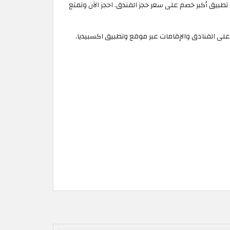
يتم تطبيق أكبر خصم على سعر حجز الفندق. احجز الآن وتمتع
ح جميع العملاء الجدد والقدامى في الامارات خصم فوري يتراوح يصل إلى 25% على الفنادق والإقامات عبر موقع وتطبيق اكسبيديا.