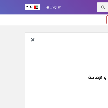
AE
English