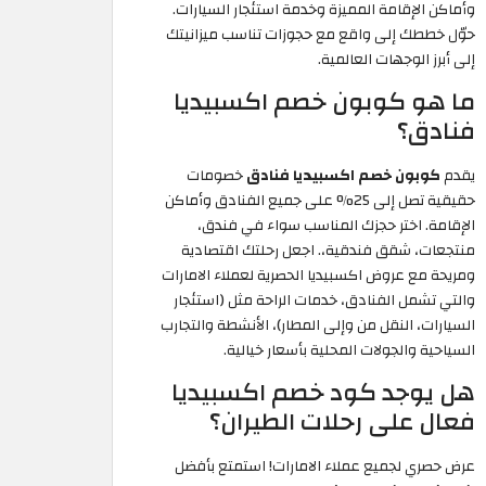
وأماكن الإقامة المميزة وخدمة استئجار السيارات.
حوّل خططك إلى واقع مع حجوزات تناسب ميزانيتك
إلى أبرز الوجهات العالمية.
ما هو كوبون خصم اكسبيديا
فنادق؟
يقدم
كوبون خصم اكسبيديا فنادق
خصومات
حقيقية تصل إلى 25% على جميع الفنادق وأماكن
الإقامة. اختر حجزك المناسب سواء في فندق،
منتجعات، شقق فندقية،. اجعل رحلتك اقتصادية
ومريحة مع عروض اكسبيديا الحصرية لعملاء الامارات
والتي تشمل الفنادق، خدمات الراحة مثل (استئجار
السيارات، النقل من وإلى المطار)، الأنشطة والتجارب
السياحية والجولات المحلية بأسعار خيالية.
هل يوجد كود خصم اكسبيديا
فعال على رحلات الطيران؟
عرض حصري لجميع عملاء الامارات! استمتع بأفضل