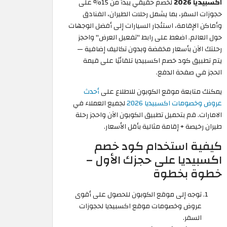
اكسبيديا 2026
لخصم حقيقي يبدأ من 15% على
حجوزات السفر، بما يشمل رحلات الطيران، الفنادق
وأماكن الإقامة، استئجار السيارات إلى أفضل الوجهات
حول العالم. اضغط على رابط "تفعيل العرض" واحجز
رحلتك الآن بأسعار مخفضة وبدون تكاليف إضافية —
يتم تطبيق كود خصم اكسبيديا تلقائيًا على قيمة
الحجز في صفحة الدفع.
يمكنك متابعة موقع الكوبون للاطلاع على
أحدث
عروض وخصومات اكسبيديا 2026
لجميع العملاء في
الامارات. قم بتحميل تطبيق الكوبون الآن واحجز رحلة
طيران رخيصة + إقامة مثالية بأقل الأسعار.
كيفية استخدام كود خصم
اكسبيديا على حجزك الأول –
خطوة بخطوة
توجه إلى موقع الكوبون للحصول على أقوى
عروض وخصومات موقع اكسبيديا لحجوزات
السفر.