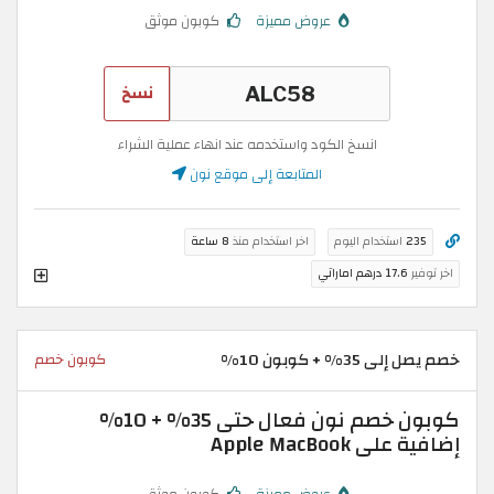
عروض مميزة
كوبون موثق
نسخ
انسخ الكود واستخدمه عند انهاء عملية الشراء
المتابعة إلى موقع نون
235
استخدام اليوم
اخر استخدام منذ
8 ساعة
اخر توفير
17.6 درهم اماراتي
خصم يصل إلى 35% + كوبون 10%
كوبون خصم
كوبون خصم نون فعال حتى 35% + 10%
إضافية على Apple MacBook
عروض مميزة
كوبون موثق