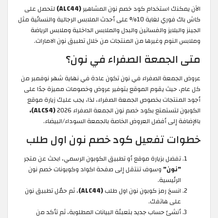
الآن يمكنك استخدام كود خصم نون المشاهير
(ALC44)
لتحصل على
كاش باك فوري لغاية 10% على أحدث الملابس الرجالية والنسائية مثل
الجينز والبلايز والفساتين والبدل والملابس الداخلية وملابس الرياضة
وملابس النوم وغيرها من المنتجات من خلال تطبيق نون الامارات.
متى الجمعة الصفراء في نون؟
عروض الجمعة الصفراء في نون تكون عادة في نهاية شهر نوفمبر من
كل عام، حيث يقوم الموقع بتوفير عروض وخصومات مميزة جدًا على
أجود المنتجات بخصوص الجمعة الصفراء، لذا، يجب عليك زيارة موقع
الكوبون لتستمتع بكود خصم نون الجمعة الصفراء 2026
(ALC54)،
بالإضافة إلى أفضل العروض الخاصة بالجمعة السوداء/البيضاء.
خطوات تفعيل كود خصم نون اول طلب
تفضل بزيارة موقع أو تطبيق الكوبون الرسمي، ابحث عن متجر
"نون"
وسوف تنتقل إلى صفحة اكواد وكوبونات خصم نون
الرئيسية.
انسخ رمز كوبون نون اول طلب
(ALC44)
، ثم حمّل تطبيق نون
على هاتفك.
أنشئ حساب جديد بتعبئة البيانات المطلوبة، ثم تأكد من