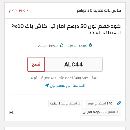
كاش باك لغاية 50 درهم
كوبون خصم
كود خصم نون 50 درهم اماراتي كاش باك 10%
للعملاء الجدد
عروض مميزة
كوبون موثق
نسخ
انسخ الكود واستخدمه عند انهاء عملية الشراء
المتابعة إلى موقع نون
340
استخدام اليوم
اخر استخدام منذ
2 ساعة
اخر توفير
38.2 درهم اماراتي