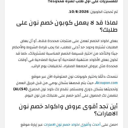
للمشتريات على أول طلب لفترة محدودة!!
تم تحديث الكوبون:
10/8/2026
.
لماذا قد لا يعمل كوبون خصم نون على
طلبك؟
بعض اكواد الخصم تعمل على منتجات محددة فقط، أو أن بعض
الطلبات تشترط وجود حد أدنى للطلب، لذا يجب قراءة الشروط والأحكام
جيدًا والتأكد من اختيار قسيمة الخصم المناسبة لمشترياتك، كما قد
تكون بعض الأكواد منتهية الصلاحية أو سارية الصلاحية في أوقات
محددة مثل عروض الجمعة الصفراء، تخفيضات يوم الراتب.
ننصحك دائمًا باختيار كوبونات نون المتوفرة الآن عبر موقع
Alcoupon.com
، حيث يتم فحصها بشكل يومي من قبل فريق العمل
وتحديثها بشكل دوري ومستمر. نقدم لك كود نون الحصري
(ALC54)
لنضمن لك الحصول على أكبر خصم على طلباتك من نون اليوم.
أين تجد أقوى عروض واكواد خصم نون
الامارات؟
احصل على
أحدث وأقوى اكواد خصم نون الامارات
عبر زيارة موقع