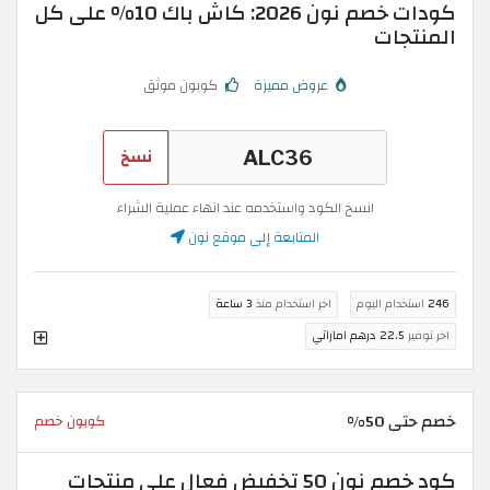
كودات خصم نون 2026: كاش باك 10% على كل
المنتجات
عروض مميزة
كوبون موثق
نسخ
انسخ الكود واستخدمه عند انهاء عملية الشراء
المتابعة إلى موقع نون
246
استخدام اليوم
اخر استخدام منذ
3 ساعة
اخر توفير
22.5 درهم اماراتي
خصم حتى 50%
كوبون خصم
كود خصم نون 50 تخفيض فعال على منتجات