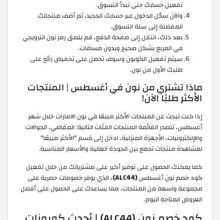
تفعيل حسابك حتى تبدأ التسوق.
والآن سجّل الدخول عبر حسابك الجديد، ثم أضف منتجاتك
المفضلة إلى سلة التسوق.
بعد ذلك، انتقل إلى صفحة الدفع، قم بلصق رمز نون الترويجي
في المربع بشكل صحيح وبدون مسافات.
سيتم تفعيل الكوبون وسوف تحصل على تخفيض رائع على
طلبك الأول من نون.
ماذا تشتري من نون في أغسطس | المنتجات
الأكثر طلبًا الآن!
إذا كنت تبحث عن المنتجات الأكثر مبيعًا في نون الامارات خلال شهر
أغسطس، تتصدر القائمة المنتجات الفئات التالية: المقاضي، الجوالات
والإلكترونيات، الأجهزة المنزلية، ادخل إلى قسم "الأكثر مبيعًا"
لمشاهدة منتجات تجمع بين الجودة العالية والأسعار المناسبة.
كما يمكنك الحصول على توفير أكبر على مشترياتك من خلال تفعيل
كود خصم نون أغسطس
(ALC44)
، الذي يوفر خصومات حصرية على
مجموعة واسعة من المنتجات، مما يساعدك على الحصول على أفضل
العروض المتاحة اليوم.
كود خصم نون (ALC44) | أحدث كوبونات