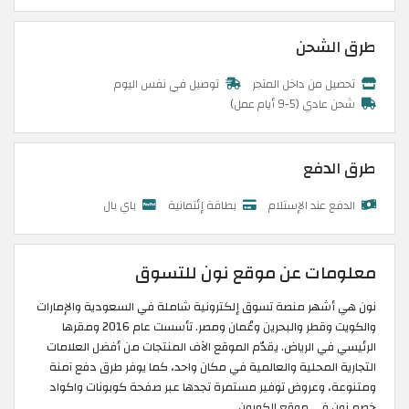
طرق الشحن
تحصيل من داخل المتجر
توصيل في نفس اليوم
شحن عادي (5-9 أيام عمل)
طرق الدفع
الدفع عند الإستلام
بطاقة إئتمانية
باي بال
معلومات عن موقع نون للتسوق
نون هي أشهر منصة تسوق إلكترونية شاملة في السعودية والإمارات
والكويت وقطر والبحرين وعُمان ومصر. تأسست عام 2016 ومقرها
الرئيسي في الرياض. يقدّم الموقع الآف المنتجات من أفضل العلامات
التجارية المحلية والعالمية في مكان واحد، كما يوفر طرق دفع آمنة
ومتنوعة، وعروض توفير مستمرة تجدها عبر صفحة كوبونات واكواد
خصم نون في موقع الكوبون.