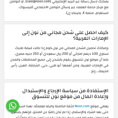
يمكنك ارسال رسالة عبر البريد الإلكتروني (care@noon.com)، او التواصل
مع مركز خدمة العملاء عبر وسائل التواصل الاجتماعي (فيسبوك،
انستغرام، منصة X، ولينكد إن).
كيف احصل على شحن مجاني من نون إلى
الإمارات العربية؟
بإمكانك تحصيل الشحن المجاني من نون.كوم إذا كانت قيمة طلبك
تساوي 100 درهم اماراتي أو 200 ريال سعودي أو 250 جنيه مصري،
كما أن موقع نون للتسوق يقوم بالشحن إلى جميع المحافظات والمدن
في الإمارات العربية، ومن أهمها: أبو ظبي، دبي، الشارقة، العين، رأس
الخيمة،…إلخ .
الإستفادة من سياسة الإرجاع والإستبدال
وإعادة المال من موقع نون للتسوق
يعطي موقع
Noon.com
الثقة الكاملة والرضا لعملائه. لهذا السبب،
حتى بعد الشراء والإستلام، إذا لم تكن راضيًا عن المنتج، فإنهم يقبلون
المرتجعات والمبالغ المستردة. إذا كنت قد إستلمت منتجًا خاطئًا أو