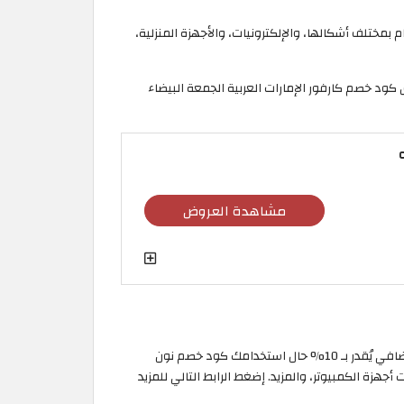
تخفيضات تبدأ من 25% وتصل إلى 70% على منتجات الطعام بمختلف أشكالها، والإلكترونيات، والأجهزة المنزلية،
مشاهدة العروض
تمتع بعروض نون الجمعة البيضاء 2026 في الفترة الممتدة بين 23 نوفمبر و30 نوفمبر، حيثُ الخصم الرائع الذي يصل إلى 80%، مع خصم إضافي يُقدر بـ 10% حال استخدامك كود خصم نون
جهزة الكمبيوتر، والمزيد.
إضغط الرابط التالي للمزيد