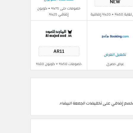
خصومات حتى 75% + كوبون
5% + 20% إضافية
إضافي 25%
تفعيل العرض
عرض حصري
خصومات 50% + كوبون 10%