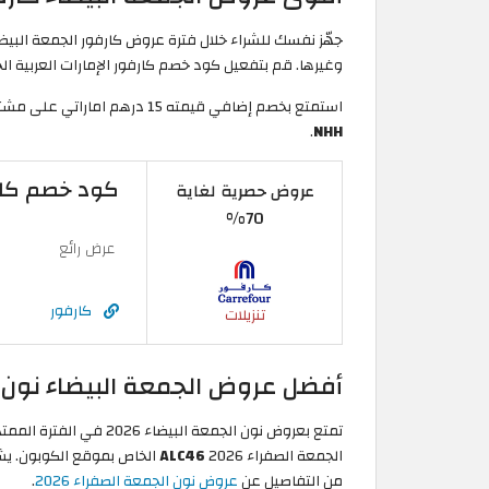
جهّز نفسك للشراء خلال فترة
وغيرها. قم بتفعيل كود خصم كارفور الإمارات العربية ال
استمتع بخصم إضافي قيمته 15 درهم اماراتي على مشترياتك التي تزيد قيمتها عن 200 درهم اماراتي مع خدمة توصيل مجاني عند تطبيق كود خصم كارفور الإمارات العربية الجمعة البيضاء
.
NHH
كود خصم كارفور أغسطس 026
عروض حصرية لغاية
70%
عرض رائع
كارفور
تنزيلات
أفضل عروض الجمعة البيضاء نون ال
الجمعة الصفراء 2026
ALC46
الخاص بموقع الكوبون. يشم
من التفاصيل عن
عروض نون الجمعة الصفراء 2026
.