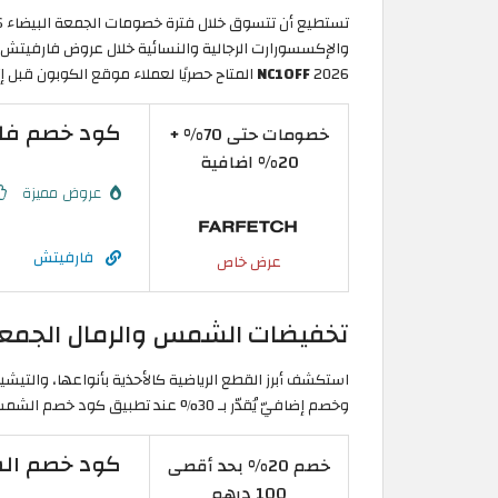
2026
NC10FF
المتاح حصريًا لعملاء موقع الكوبون قبل إ
كود خصم فارفيتش: تخفي
خصومات حتى 70% +
20% اضافية
عروض مميزة
فارفيتش
عرض خاص
تخفيضات الشمس والرمال الجمعة البيضاء 2026 على الم
وخصم إضافيّ يُقدّر بـ 30% عند تطبيق
كود خصم الشمس وا
كود خصم الشمس والرمال 2026: ت
خصم 20% بحد أقصى
100 درهم