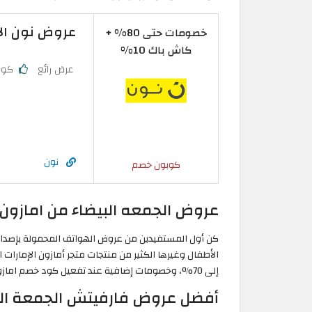
عروض نون الامارا
خصومات حتى 80% +
كاش باك 10%
عرض رائع
كوب
نون
كوبون خصم
عروض الجمعه البيضاء من امازون ا
كن أول المستفيدين من عروض الهواتف المحمولة بإصداراته
إلى 70%، وخصومات إضافية عند تفعيل كود خصم امازون بلاك فرايدي المتاح حصريًا على موقع الكوبون في صفحة الدفع.
أفضل عروض فارفيتش الجمعة البيضاء 2026: خصومات تصل إلى 45% من أش