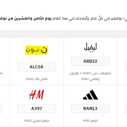
ني/ نوفمبر في كلّ عام، ويُصادف في هذا العام
يوم الثامن والعشرين من نوفمبر 
خصومات حتى 60% + كوبون
إضافي 10%
كاش باك 10%
خصم 15%
خصم حصري 10%