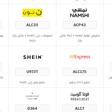
تخفيض لغاية 80% + 5% كاش
خصومات حتى 80% + كاش باك
باك
10%
وبون
خصم 171.5 درهم
خصم يصل إلى 85%