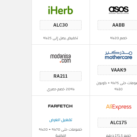
خصم 20%
تخفيض يصل إلى 25%
خصومات حتى 75% + كوبون
10%
20% خصم حصري
تفعيل العرض
خصومات حتى 70% + 20%
خصم 171.5 درهم
اضافية