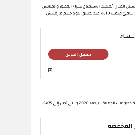
وبرادا، وغيرها. فعلى سبيل المثال، يُمكنك الاستمتاع بشراء العطور والملابس
والإكسسورارت الرجالية والنسائية خلال عروض فارفيتش المستمرة حتى 30 نوفمبر بخصومات تصل إلى 45%، وكذلك الحصول على خصم إضافيّ قيمته 10% عند تطبيق كود خصم فارفيتش
تفعيل العرض
استكشف أبرز القطع الرياضية كالأحذية بأنواعها، والتيشيرتات الفضفاضة، والجاكيتات الرياضية التي يُوفرها متجر الشمس والرمال خلال فترة خصومات الجمعة البيضاء 2026 والتي تصل إلى 75%،