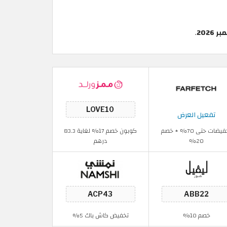
2026
.
تفعيل العرض
تخفيضات حتى 70% + خصم
كوبون خصم 17% لغاية 83.3
20%
درهم
خصم 10%
تخفيض كاش باك 5%