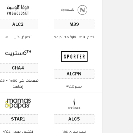
خصم 10% لغاية 19.6 درهم
تخفيض حتى 35%
خصومات
خصم 10%
إضافية
خصم حصري 5%
تخفيض حصري 15%