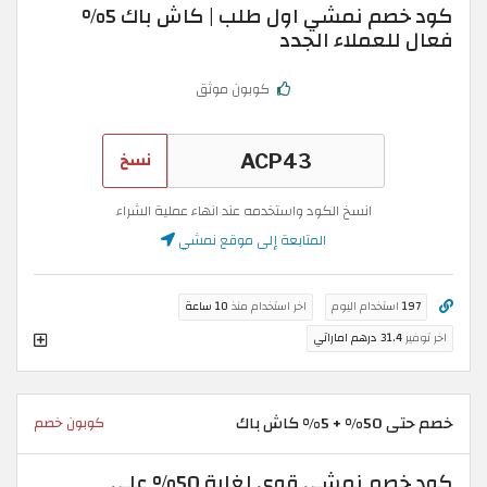
كود خصم نمشي اول طلب | كاش باك 5%
فعال للعملاء الجدد
كوبون موثق
نسخ
انسخ الكود واستخدمه عند انهاء عملية الشراء
المتابعة إلى موقع نمشي
197
استخدام اليوم
اخر استخدام منذ
10 ساعة
اخر توفير
31.4 درهم اماراتي
خصم حتى 50% + 5% كاش باك
كوبون خصم
كود خصم نمشي قوي لغاية 50% على