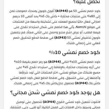
تحصل عليه؟
كود خصم نمشي 50 هو
(ACP44)
أقوى كوبون يمنحك خصومات تصل
إلى 80% على منتجات مختارة + كاش باك 5% بحد أقصى 10 درهم
اماراتي فعال حاليًا لجميع العملاء على تشكيلة واسعة من المنتجات
في موقع Namshi، يأتي هذا الخصم على شكل استرداد نقدي على
قيمة الطلب، أو عرض اشترِ منتج واحصل على الثاني مجانًا، قم بتفعيل
كوبون تخفيض نمشي 50
(ACP43)
في صفحة الدفع لتحقيق خصم
فعلي على إجمالي طلبك.
كود خصم نمشي 10%
كود خصم نمشي 10% التالي
(ACP44)
هو رمز خصم بقيمة 10%
على أزياء ومنتجات مختارة، بالإضافة إلى استرداد نقدي 5% على
جميع طلباتك من موقع نمشي، اختر المنتجات التي تود شراؤها
وأضفها إلى سلى التسوق، وفي صفحة الدفع فعل كود خصم نمشي
كاش باك
(ACP44)
للحصول علىكاش باك 5% على إجمالي طلبك.
هل يوجد كود خصم نمشي شحن مجاني؟
لاتفوت تفعيل كود نمشي القوي
(ACP44)
للحصول على توصيل
مجاني وسريع داخل الامارات إلى المدن التالية: أبو ظبي، دبي، الشارقة،