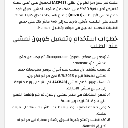
عليك غير نسخ رمز الكوبون التالي:
(ACP43)
للحصول على أعلى نسبة
تخفيض تصل لغاية 80% على الآلاف من منتجات نمشي. طبق كود
خصم نمشي لأول طلب (
ACP43)
وتمتع باسترداد نقدي 5% للعملاء
الجدد على الطلبية الأولى، بالإضافة إلى 5% كاش باك على جميع
الطلبات للعملاء الحاليين في موقع وتطبيق Namshi.
خطوات استخدام وتفعيل كوبون نمشي
عند الطلب
توجه إلى موقع الكوبون Alcoupon.com، ثم ابحث عن متجر
"نمشي" أو "Namshi".
سوف تشاهد الآن صفحة تضم أقوى عروض وكوبونات خصم
نمشي الفعالة اليوم 6/8/2026 لدى موقع الكوبون.
انسخ كوبون خصم نمشي
(ACP43)
، ثم انقر على رابط متابعة
إلى موقع نمشي الامارات.
تصفح المنتجات في متجر نمشي اونلاين، ثم قم بإضافة القطع
التي سوف تشتريها إلى السلة.
وفي صفحة الدفع سوف يتم تطبيق كاش باك 5% على قيمة
طلبك.
أكد الطلب وتمتع بتجربة تسوق رائعة وموفرة في موقع أو
تطبيق Namshi.