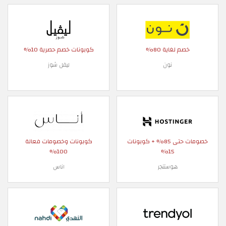
خصم لغاية 80%
كوبونات خصم حصرية 10%
نون
ليفل شوز
خصومات حتى 85% + كوبونات
كوبونات وخصومات فعالة
100%
15%
هوستنجر
اناس