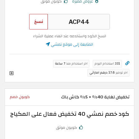
عروض مميزة
كوبون موثق
نسخ
انسخ الكود واستخدمه عند انهاء عملية الشراء
المتابعة إلى موقع نمشي
331
استخدام اليوم
اخر استخدام منذ
7 ساعة
اخر توفير
17.6 درهم اماراتي
تخفيض لغاية 40% + 5% كاش باك
كوبون خصم
كود خصم نمشي 40 تخفيض فعال على المكياج
كوبون موثق