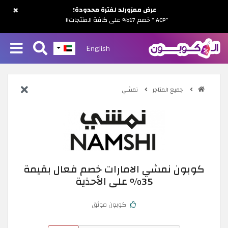
×
عرض ممزورلد لفترة محدودة!
"ACP " خصم 17% على كافة المنتجات!!
English
جميع المتاجر
نمشي
كوبون نمشي الامارات خصم فعال بقيمة
35% على الأحذية
كوبون موثق