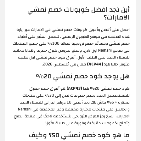
أين تجد افضل كوبونات خصم نمشي
الامارات؟
احصل على أفضل وأقوى كوبونات خصم نمشي في الامارات عبر زيارة
هذه الصفحة في موقع الكوبون الرسمي، لتضمن العثور على أكواد
خصم نمشي وقسائم خصم ترويجية فعالة 100% على جميع المنتجات
في موقع Namshi اون لاين، وتمتع بعروض كبرى حصرية وهدايا مجانية
للعملاء الجدد على الطلب الأول. أقوى كود خصم نمشي اول طلبية
متوفر حاليا هو:
(ACP44)
فعال في أغسطس 2026.
هل يوجد كود خصم نمشي 20%
كود خصم نمشي 20% هذا
(ACP43)
هو أقوى خصم حصري
للمستخدمين الجدد يقدم خصومات تصل إلى 20% على منتجات
مختارة + 5% كاش باك بحد أقصى 10 درهم اماراتي للعملاء الجدد
والحاليين على منتجات مختارة مخفضة وغير المخفضة في Namshi
الامارات، انسخ رمز العرض الترويجي لتستخدمه لاحقًا في صفحة الدفع
وتمتع بخصومات حقيقية وفورية على طلبك الأول!
ما هو كود خصم نمشي 50؟ وكيف