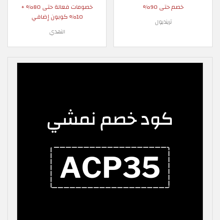
خصم حتى 90%
خصومات فعالة حتى 80% +
10% كوبون إضافي
ترينديول
النهدي