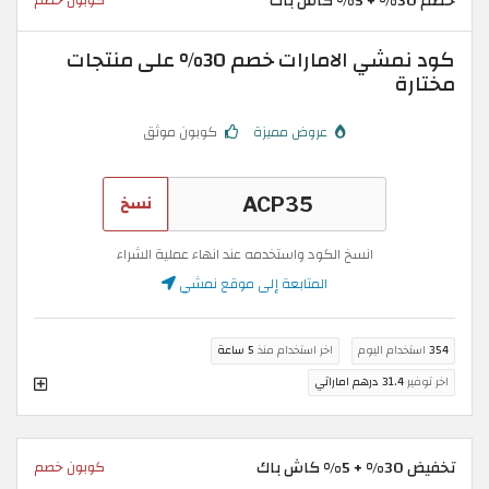
خصم 30% + 5% كاش باك
كوبون خصم
كود نمشي الامارات خصم 30% على منتجات
مختارة
عروض مميزة
كوبون موثق
نسخ
انسخ الكود واستخدمه عند انهاء عملية الشراء
المتابعة إلى موقع نمشي
354
استخدام اليوم
اخر استخدام منذ
5 ساعة
اخر توفير
31.4 درهم اماراتي
تخفيض 30% + 5% كاش باك
كوبون خصم