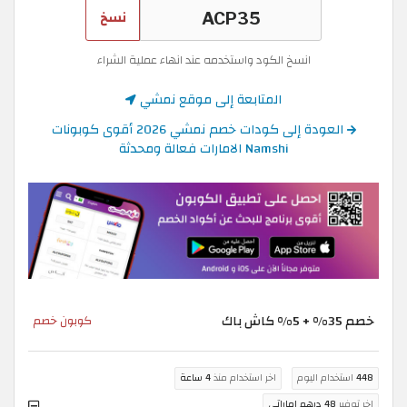
نسخ
انسخ الكود واستخدمه عند انهاء عملية الشراء
المتابعة إلى موقع نمشي
العودة إلى كودات خصم نمشي 2026 أقوى كوبونات
Namshi الامارات فعالة ومحدثة
خصم 35% + 5% كاش باك
كوبون خصم
448
استخدام اليوم
اخر استخدام منذ
4 ساعة
اخر توفير
48 درهم اماراتي