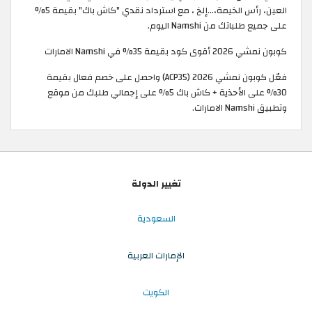
العين، رأس الخيمة،…إلخ ، مع استرداد نقدي "كاش باك" بقيمة 5%
على جميع طلباتك من Namshi اليوم.
كوبون نمشي 2026 أقوى كود بقيمة 35% في Namshi الامارات
فعّل كوبون نمشي 2026 (ACP35) واحصل على خصم فعال بقيمة
30% على الأحذية + كاش باك 5% على إجمالي طلبك من موقع
وتطبيق Namshi الامارات.
تغيير الدولة
السعودية
الإمارات العربية
الكويت