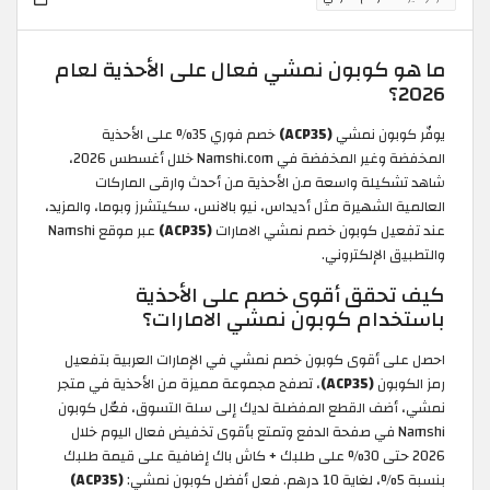
ما هو كوبون نمشي فعال على الأحذية لعام
2026؟
يوفّر كوبون نمشي
(ACP35)
خصم فوري 35% على الأحذية
المخفضة وغير المخفضة في Namshi.com خلال أغسطس 2026،
شاهد تشكيلة واسعة من الأحذية من أحدث وارقى الماركات
العالمية الشهيرة مثل أديداس، نيو بالانس، سكيتشرز وبوما، والمزيد،
عند تفعيل كوبون خصم نمشي الامارات
(ACP35)
عبر موقع Namshi
والتطبيق الإلكتروني.
كيف تحقق أقوى خصم على الأحذية
باستخدام كوبون نمشي الامارات؟
احصل على أقوى كوبون خصم نمشي في الإمارات العربية بتفعيل
رمز الكوبون
(ACP35)
، تصفح مجموعة مميزة من الأحذية في متجر
نمشي، أضف القطع المفضلة لديك إلى سلة التسوق، فعّل كوبون
Namshi في صفحة الدفع وتمتع بأقوى تخفيض فعال اليوم خلال
2026 حتى 30% على طلبك + كاش باك إضافية على قيمة طلبك
بنسبة 5%، لغاية 10 درهم. فعل أفضل كوبون نمشي:
(ACP35)