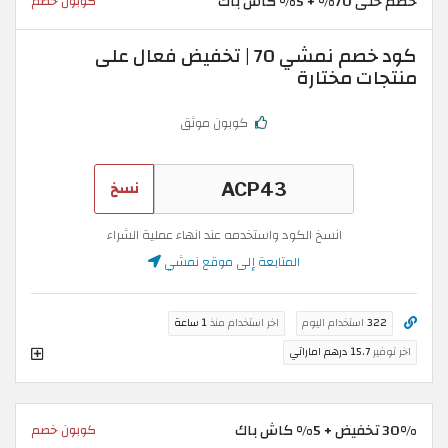
خصم حتى 70% + 5% كاش باك
كوبون خصم
كود خصم نمشي 70 | تخفيض فعال على
منتجات مختارة
كوبون موثق
نسخ
انسخ الكود واستخدمه عند انهاء عملية الشراء
المتابعة إلى موقع نمشي
322
استخدام اليوم
اخر استخدام منذ
1 ساعة
اخر توفير
15.7 درهم اماراتي
30% تخفيض + 5% كاش باك
كوبون خصم