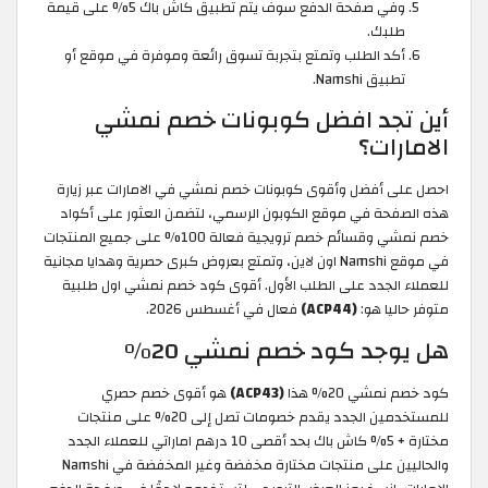
وفي صفحة الدفع سوف يتم تطبيق كاش باك 5% على قيمة
طلبك.
أكد الطلب وتمتع بتجربة تسوق رائعة وموفرة في موقع أو
تطبيق Namshi.
أين تجد افضل كوبونات خصم نمشي
الامارات؟
احصل على أفضل وأقوى كوبونات خصم نمشي في الامارات عبر زيارة
هذه الصفحة في موقع الكوبون الرسمي، لتضمن العثور على أكواد
خصم نمشي وقسائم خصم ترويجية فعالة 100% على جميع المنتجات
في موقع Namshi اون لاين، وتمتع بعروض كبرى حصرية وهدايا مجانية
للعملاء الجدد على الطلب الأول. أقوى كود خصم نمشي اول طلبية
متوفر حاليا هو:
(ACP44)
فعال في أغسطس 2026.
هل يوجد كود خصم نمشي 20%
كود خصم نمشي 20% هذا
(ACP43)
هو أقوى خصم حصري
للمستخدمين الجدد يقدم خصومات تصل إلى 20% على منتجات
مختارة + 5% كاش باك بحد أقصى 10 درهم اماراتي للعملاء الجدد
والحاليين على منتجات مختارة مخفضة وغير المخفضة في Namshi