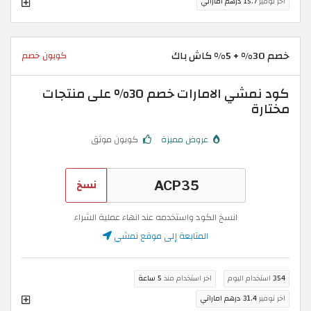
اخر توفير
15.7 درهم اماراتي
خصم 30% + 5% كاش باك
كوبون خصم
كود نمشي الامارات خصم 30% على منتجات
مختارة
عروض مميزة
كوبون موثق
نسخ
انسخ الكود واستخدمه عند انهاء عملية الشراء
المتابعة إلى موقع نمشي
354
استخدام اليوم
اخر استخدام منذ
5 ساعة
اخر توفير
31.4 درهم اماراتي