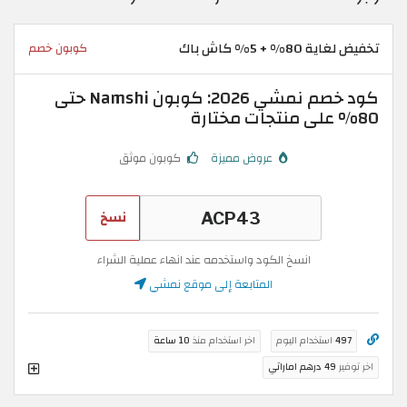
تخفيض لغاية 80% + 5% كاش باك
كوبون خصم
كود خصم نمشي 2026: كوبون Namshi حتى
80% على منتجات مختارة
عروض مميزة
كوبون موثق
نسخ
انسخ الكود واستخدمه عند انهاء عملية الشراء
المتابعة إلى موقع نمشي
497
استخدام اليوم
اخر استخدام منذ
10 ساعة
اخر توفير
49 درهم اماراتي