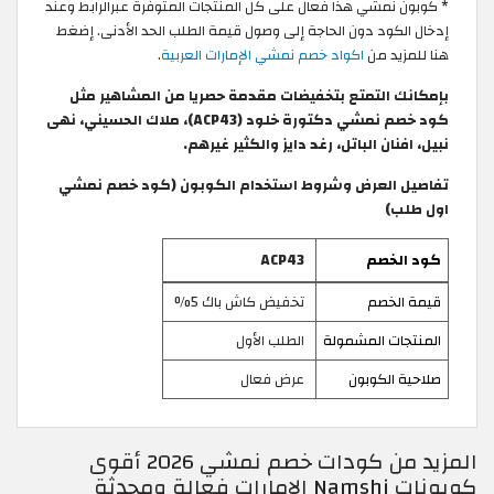
* كوبون نمشي هذا فعال على كل المنتجات المتوفرة عبرالرابط وعند
إدخال الكود دون الحاجة إلى وصول قيمة الطلب الحد الأدنى. إضغط
هنا للمزيد من
اكواد خصم نمشي الإمارات العربية
.
بإمكانك التمتع بتخفيضات مقدمة حصريا من المشاهير مثل
كود خصم نمشي دكتورة خلود (ACP43)، ملاك الحسيني، نهى
نبيل، افنان الباتل، رغد دايز والكثير غيرهم.
تفاصيل العرض وشروط استخدام الكوبون (كود خصم نمشي
اول طلب)
كود الخصم
ACP43
قيمة الخصم
تخفيض كاش باك 5%
المنتجات المشمولة
الطلب الأول
صلاحية الكوبون
عرض فعال
المزيد من كودات خصم نمشي 2026 أقوى
كوبونات Namshi الامارات فعالة ومحدثة