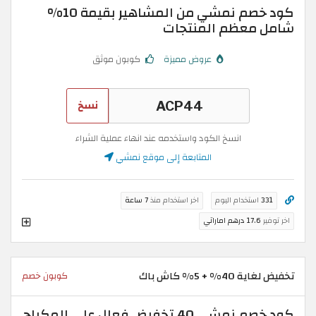
كود خصم نمشي من المشاهير بقيمة 10%
شامل معظم المنتجات
عروض مميزة
كوبون موثق
نسخ
انسخ الكود واستخدمه عند انهاء عملية الشراء
المتابعة إلى موقع نمشي
331
استخدام اليوم
اخر استخدام منذ
7 ساعة
اخر توفير
17.6 درهم اماراتي
تخفيض لغاية 40% + 5% كاش باك
كوبون خصم
كود خصم نمشي 40 تخفيض فعال على المكياج