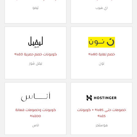
اي هيرب
تيمو
خصم لغاية 80%
كوبونات خصم حصرية 10%
نون
ليفل شوز
خصومات حتى 85% + كوبونات
كوبونات وخصومات فعالة
100%
15%
هوستنجر
اناس