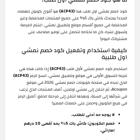
كود خصم نمشي اول طلب هذا
(ACP43)
هو أقوى كوبون للعملاء
الجدد! يمنحك كاش باك 5% على جميع المنتجات المخفضة وغير
المخفضة في جميع أقسام موقع وتطبيق نمشي. اغتنم الفرصة
وتسوق لشراء كل ما تحتاجه لتحصل على توفير مضاعف على
مشترياتك اليوم!
كيفية استخدام وتفعيل كود خصم نمشي
اول طلبية
استخدم كود خصم نمشي لأول طلب
(ACP43)
إذا كانت هذه هي
تجربة التسوق الأولى في موقع وتطبيق نمشي، انسخ الرمز
(ACP43)
الذي تجده في صفحة كوبونات خصم نمشي 2026 في موقع
Alcoupon، ثم انتقل إلى نمشي اونلاين، أضف المنتجات الذي ترغب
في شرائها إلى السلة، وبعدها انتقل إلى مرحلة الدفع، ألصق الرمز
في مربع الكوبون واحصل على خصمك المميز!
لا يوجد حد أدنى للطلب.
خصم الكوبون: كاش باك 5% بحد أقصى 10 درهم
اماراتي.