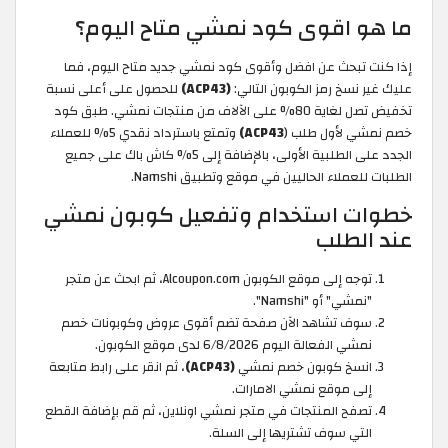
ما هو اقوى كود نمشي متاح اليوم؟
إذا كنت تبحث عن افضل وأقوى كود نمشي جديد متاح اليوم، فما
عليك غير نسخ رمز الكوبون التالي:
(ACP43)
للحصول على أعلى نسبة
تخفيض تصل لغاية 80% على الآلاف من منتجات نمشي. طبق كود
خصم نمشي لأول طلب (
ACP43)
وتمتع باسترداد نقدي 5% للعملاء
الجدد على الطلبية الأولى، بالإضافة إلى 5% كاش باك على جميع
الطلبات للعملاء الحاليين في موقع وتطبيق Namshi.
خطوات استخدام وتفعيل كوبون نمشي
عند الطلب
توجه إلى موقع الكوبون Alcoupon.com، ثم ابحث عن متجر
"نمشي" أو "Namshi".
سوف تشاهد الآن صفحة تضم أقوى عروض وكوبونات خصم
نمشي الفعالة اليوم 6/8/2026 لدى موقع الكوبون.
انسخ كوبون خصم نمشي
(ACP43)
، ثم انقر على رابط متابعة
إلى موقع نمشي الامارات.
تصفح المنتجات في متجر نمشي اونلاين، ثم قم بإضافة القطع
التي سوف تشتريها إلى السلة.