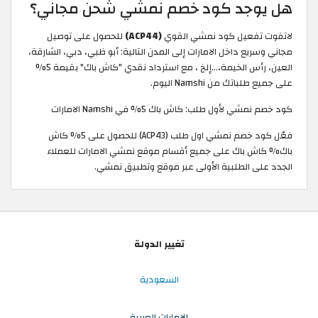
هل يوجد كود خصم نمشي شحن مجاني؟
لاتفوت تفعيل كود نمشي القوي
(ACP44)
للحصول على توصيل
مجاني وسريع داخل الامارات إلى المدن التالية: أبو ظبي، دبي، الشارقة،
العين، رأس الخيمة،…إلخ ، مع استرداد نقدي "كاش باك" بقيمة 5%
على جميع طلباتك من Namshi اليوم.
كود خصم نمشي لأول طلب: كاش باك 5% في Namshi الامارات
فعّل كود خصم نمشي اول طلب (ACP43) للحصول على 5% كاش
باك% كاش باك على جميع أقسام موقع نمشي الامارات للعملاء
الجدد على الطلبية الأولى عبر موقع وتطبيق نمشي.
تغيير الدولة
السعودية
الإمارات العربية