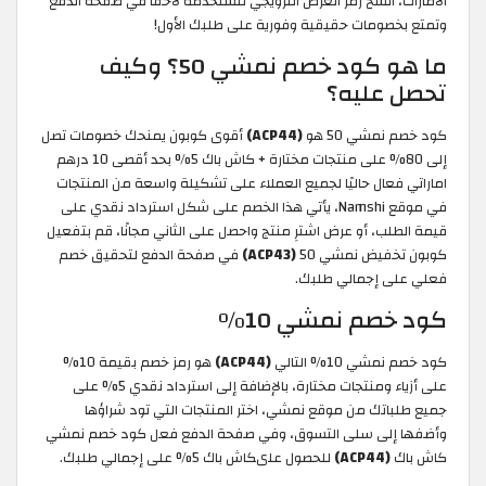
الامارات، انسخ رمز العرض الترويجي لتستخدمه لاحقًا في صفحة الدفع
وتمتع بخصومات حقيقية وفورية على طلبك الأول!
ما هو كود خصم نمشي 50؟ وكيف
تحصل عليه؟
كود خصم نمشي 50 هو
(ACP44)
أقوى كوبون يمنحك خصومات تصل
إلى 80% على منتجات مختارة + كاش باك 5% بحد أقصى 10 درهم
اماراتي فعال حاليًا لجميع العملاء على تشكيلة واسعة من المنتجات
في موقع Namshi، يأتي هذا الخصم على شكل استرداد نقدي على
قيمة الطلب، أو عرض اشترِ منتج واحصل على الثاني مجانًا، قم بتفعيل
كوبون تخفيض نمشي 50
(ACP43)
في صفحة الدفع لتحقيق خصم
فعلي على إجمالي طلبك.
كود خصم نمشي 10%
كود خصم نمشي 10% التالي
(ACP44)
هو رمز خصم بقيمة 10%
على أزياء ومنتجات مختارة، بالإضافة إلى استرداد نقدي 5% على
جميع طلباتك من موقع نمشي، اختر المنتجات التي تود شراؤها
وأضفها إلى سلى التسوق، وفي صفحة الدفع فعل كود خصم نمشي
كاش باك
(ACP44)
للحصول علىكاش باك 5% على إجمالي طلبك.