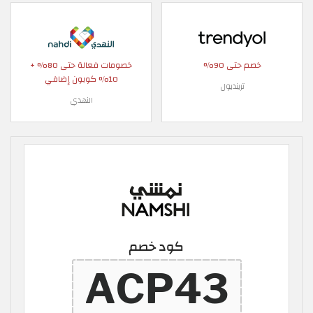
خصم حتى 90%
خصومات فعالة حتى 80% +
10% كوبون إضافي
ترينديول
النهدي