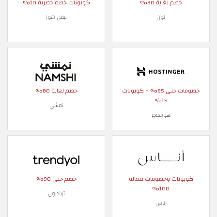
خصم لغاية 80%
كوبونات خصم حصرية 10%
نون
ليفل شوز
خصومات حتى 85% + كوبونات
خصم لغاية 80%
15%
نمشي
هوستنجر
كوبونات وخصومات فعالة
خصم حتى 90%
100%
ترينديول
اناس