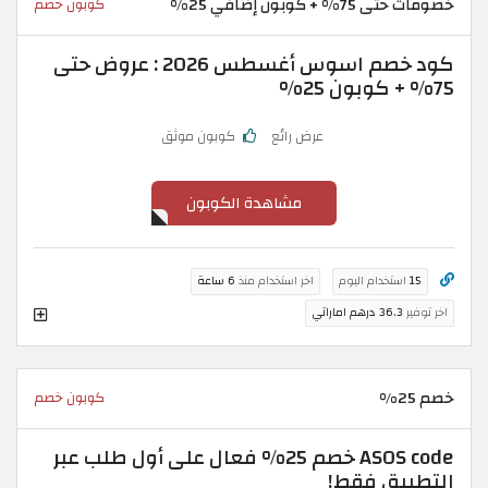
خصومات حتى 75% + كوبون إضافي 25%
كوبون خصم
كود خصم اسوس أغسطس 2026 : عروض حتى
75% + كوبون 25%
عرض رائع
كوبون موثق
مشاهدة الكوبون
15
استخدام اليوم
اخر استخدام منذ
6 ساعة
اخر توفير
36.3 درهم اماراتي
خصم 25%
كوبون خصم
ASOS code خصم 25% فعال على أول طلب عبر
التطبيق فقط!