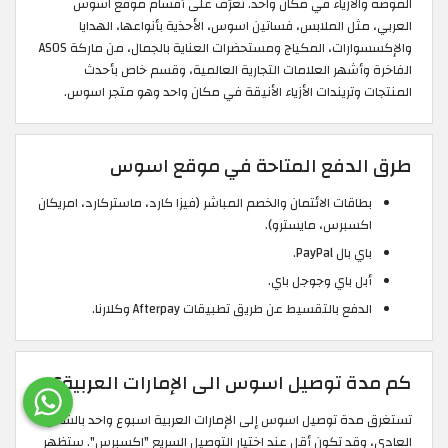
الموضة والأزياء في مكان واحد. تعرّف على أقسام موقع اسوس
العربي، مثل الملابس، فساتين اسوس، الأحذية بأنواعها، الهدايا
والإكسسوارات، المكياج ومستحضرات العناية بالجمال، من ماركة ASOS
الفاخرة وأشهر العلامات التجارية العالمية، وقسم خاص بأحدث
المنتجات وتريندات الأزياء الأنيقة في مكان واحد وهو متجر اسوس.
طرق الدفع المتاحة في موقع اسوس
بطاقات الائتمان والخصم المباشر (فيزا كارد، ماستركارد، امريكان
اكسبرس، مايسترو).
باي بال PayPal.
أبل باي وجوجل باي.
الدفع بالتقسيط عن طريق تطبيقات Afterpay وكلارنا.
كم مدة توصيل اسوس الى الإمارات العربية؟
تستغرق مدة توصيل اسوس إلى الإمارات العربية اسبوع واحد بالشحن
العادي، وقد تكون أقل عند اختيار التوصيل السريع "اكسبرس". ستظهر