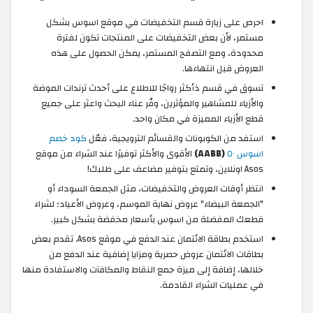
احرص على زيارة قسم التخفيضات في موقع اسوس بشكل
مستمر، لأن بعض التخفيضات على المنتجات تكون لفترة
محدودة، ومع التصفح المستمر، يمكن الحصول على هذه
العروض قبل انتهاءها.
تسوق في قسم ذأكثر رواجًا للاطلاع على أحدث ترندات الموضة
والأزياء للمشاهير والمؤثرين، وفّر عناء البحث واعثر على جميع
قطع الأزياء المميزة في مكان واحد.
استفد من الكوبونات والقسائم الترويجية، فعّل
كود خصم
اسوس ٥٠
(AABB)
الأقوى والأكثر توفيرًا عند الشراء من موقع
Asos اونلاين، وتمتع بتوفير مضاعف على طلبك!
انتظر أوقات العروض والتخفيضات، مثل الجمعة السوداء أو
"الجمعة البيضاء" عروض نهاية الموسم، وعروض الأعياد؛ لشراء
قطعك المفضلة من اسوس بأسعار مخفضة بشكل كبير.
استخدم بطاقة الائتمان عند الدفع في موقع Asos. تقدم بعض
بطاقات الائتمان عروض حصرية ومزايا إضافية عند الدفع من
خلالها، إضافة إلى ميزة جمع النقاط والمكافآت والاستفادة منها
في عمليات الشراء القادمة.