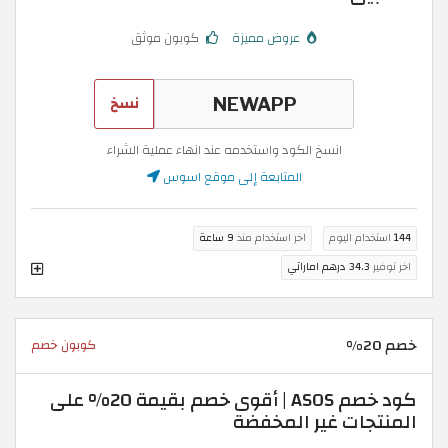
عروض مميزة
كوبون موثق
نسخ
انسخ الكود واستخدمه عند انهاء عملية الشراء
المتابعة إلى موقع اسوس
144
استخدام اليوم
اخر استخدام منذ
9 ساعة
اخر توفير
34.3 درهم اماراتي
خصم 20%
كوبون خصم
كود خصم ASOS | أقوى خصم بقيمة 20% على
المنتجات غير المخفضة