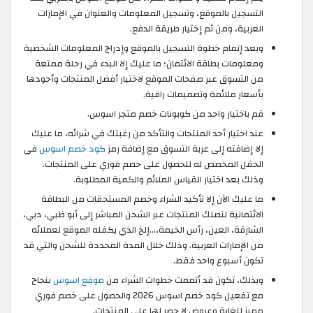
التسجيل بالموقع، وتسجيل المعلومات والعنوان في الإمارات
العربية، ومن ثم إختيار طريقة الدفع.
وبعد إتمام خطوة التسجيل بالموقع وإدراج المعلومات الشخصية
ومعلومات بطاقة الائتمان؛ ما عليك إلا البدء في رحلة ممتعة
من التسوق عبر صفحات الموقع لاختيار أفضل المنتجات وأجودها
بأسعار ملائمة وتصميمات راقية.
قم باختيار واحد من كوبونات خصم متجر اسوس.
عند اختيار أحد المنتجات والتأكد من رغبتك في شرائه، ما عليك
إلا إضافته إلى عربة التسوق مع إضافة رمز
كود خصم اسوس
في
الحقل المخصص له للحصول على خصم فوري على المنتجات.
وذلك بعد اختيار القياس الملائم والكمية المطلوبة.
ما عليك الآن إلا تأكيد الشراء وخصم المستحقات من البطاقة
الائتمانية لتصلك المنتجات عبر الشحن المباشر إلى أبو ظبي، دبي،
الشارقة، العين، رأس الخيمة،…إلخ الذي يكفله الموقع لعملائه
من الإمارات العربية. وذلك خلال المدة المحددة للشحن والتي قد
تكون أسبوع واحد فقط.
وبذلك، تكون قد أتممت خطوات الشراء من
موقع اسوس
بنجاح
مع تفعيل كود خصم اسوس 2026 والحصول على خصم فوري
مميز للغاية وعروض لا حصر لها على المنتجات.