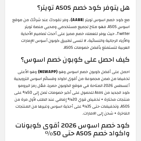
هل يتوفر كود خصم ASOS تويتر؟
مع كود خصم اسوس تويتر (
AABB)
، وفر نقودك عند شرائك من موقع
اسوس ASOS. فهو متاح لجميع مستخدمي ومحبي منصة تويتر
Twitter، حيث يوفر للعملاء خصم مميز على أحدث تصاميم الأحذية
والأزياء الرجالية والنسائية، لا تنسى تطبيق كوبون أسوس الإمارات
العربية لتستمتع بأفضل خصومات ASOS.
كيف احصل على كوبون خصم اسوس؟
احصل على أفضل كوبون خصم اسوس وهو
(NEWAPP)
وهو الأعلى
تخفيضا من ضمن مجموعة من أقوى اكواد وقسائم اسوس الترويجية
أغسطس 2026 المتاحة في موقع الكوبون حصريا، فعّل رمز البرومو
كود الجديد من Asos للحصول على أكبر خصومات تصل إلى 50% على
منتجات مختارة + تخفيض قوي 20% إضافي عند الطلب لأول مرة من
ASOS، وتخفيضات حتى 35% على أحذية اسوس وغيرها من المنتجات
الفاخرة + شحن إلى الامارات.
كود خصم اسوس 2026 أقوى كوبونات
واكواد خصم ASOS حتى 50%