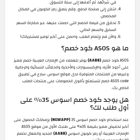
في شرائها، ثم أضفها إلى سلة التسوق.
انتقل إلى صفحة الدفع، وقم بلصق رمز الكوبون في المكان
المخصص.
تحقق من قيمة الخصم التي حصلت عليها، عبر مقارنة السعر
السابق والسعر الحالي.
والآن قم بإتمام الطلب. واحصل على أكبر توفير لمشترياتك!
ما هو ASOS كود خصم؟
ASOS كود خصم
(AABB)
يوفر للعملاء من الإمارات العربية خصم مميز
على أجود الأزياء والإكسسوارات والأحذية والحقائب النسائية والرجالية
وغيرها من المنتجات المتوفرة لدى موقع اسوس. سارع في تطبيق
ASOS code خصم لتستمتع بأقوى الخصومات على منتجات الطلب
الخاص بك.
هل يوجد كود خصم اسوس 35% على
أول طلب لك؟
عند استخدام كود خصم اسوس 35
(NEWAPP)
بإمكانك الحصول على
أكبر تخفيض مميز بقيمة 35% على طلبك الأول من موقع ASOS
الإمارات العربية أو رمز كوبون اسوس
(AABB)
الجديد والفعال لخصم