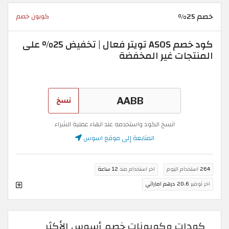
خصم 25%
كوبون خصم
كود خصم ASOS تويتر فعال | تخفيض 25% على
المنتجات غير المخفضة
نسخ
انسخ الكود واستخدمه عند انهاء عملية الشراء
المتابعة إلى موقع اسوس
264
استخدام اليوم
اخر استخدام منذ
12 ساعة
اخر توفير
20.6 درهم اماراتي
كودات وكوبونات خصم أسوس الأكثر