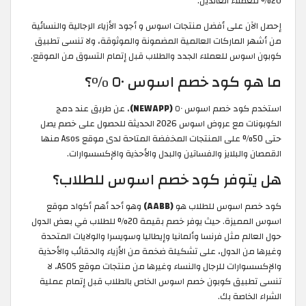
20% للعملاء العائدين.
إحصل الآن على أفضل منتجات اسوس و أجود الأزياء الرجالية والنسائية
من أشهر الماركات العالمية المضمونة والموثوقة، ولا تنسى تطبيق
كوبون اسوس للعملاء الجدد والطلاب قبل إتمام التسوق من الموقع.
ما هو كود خصم اسوس ٥٠ %؟
استخدم كود خصم اسوس ٥٠
(NEWAPP)
، عن طريق عند دمج
الكوبونات مع عروض اسوس 2026 الحديثة للحصول على خصم يصل
حتى 50% على المنتجات المخفضة المتاحة لدى موقع Asos منها
القمصان والبلايز والفساتين والبدل والأحذية والإكسسوارات.
هل يتوفر كود خصم اسوس للطلاب؟
كود خصم اسوس للطلاب هو
(AABB)
وهو أحد أهم أكواد موقع
اسوس المميزة. حيث يوفر خصم بقيمة 20% للطلاب في بعض الدول
حول العالم مثل فرنسا وألمانيا وإيطاليا وسويسرا والولايات المتحدة
وغيرها من الدول، على تشكيلة ضخمة من الأزياء والحقائب والأحذية
والإكسسوارات للرجال والنساء وغيرها من منتجات موقع ASOS، لا
تنسى تطبيق كوبون خصم اسوس الخاص بالطلاب قبل إتمام عملية
الشراء الخاصة بك.