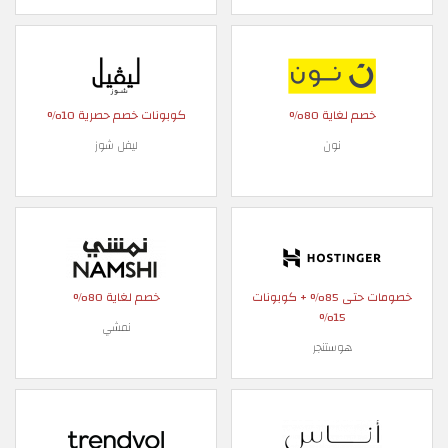
خصم لغاية 80%
كوبونات خصم حصرية 10%
نون
ليفل شوز
خصومات حتى 85% + كوبونات
خصم لغاية 80%
15%
نمشي
هوستنجر