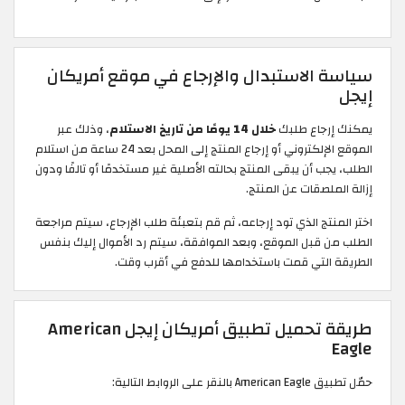
سياسة الاستبدال والإرجاع في موقع أمريكان
إيجل
يمكنك إرجاع طلبك
خلال 14 يومًا من تاريخ الاستلام
، وذلك عبر
الموقع الإلكتروني أو إرجاع المنتج إلى المحل بعد 24 ساعة من استلام
الطلب، يجب أن يبقى المنتج بحالته الأصلية غير مستخدمًا أو تالفًا ودون
إزالة الملصقات عن المنتج.
اختر المنتج الذي تود إرجاعه، ثم قم بتعبئة طلب الإرجاع، سيتم مراجعة
الطلب من قبل الموقع، وبعد الموافقة، سيتم رد الأموال إليك بنفس
الطريقة التي قمت باستخدامها للدفع في أقرب وقت.
طريقة تحميل تطبيق أمريكان إيجل American
Eagle
حمّل تطبيق American Eagle بالنقر على الروابط التالية: