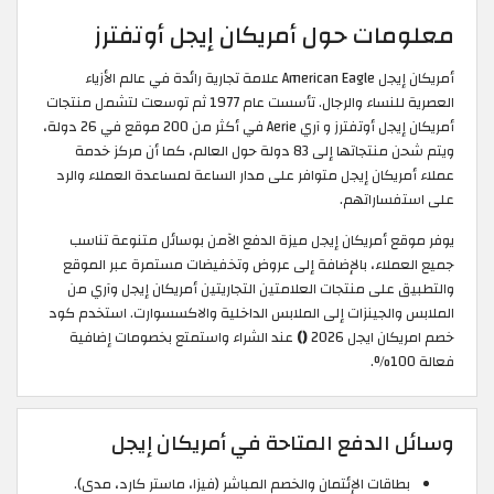
معلومات حول أمريكان إيجل أوتفترز
أمريكان إيجل American Eagle علامة تجارية رائدة في عالم الأزياء
العصرية للنساء والرجال. تأسست عام 1977 ثم توسعت لتشمل منتجات
أمريكان إيجل أوتفترز و آري Aerie في أكثر من 200 موقع في 26 دولة،
ويتم شحن منتجاتها إلى 83 دولة حول العالم، كما أن مركز خدمة
عملاء أمريكان إيجل متوافر على مدار الساعة لمساعدة العملاء والرد
على استفساراتهم.
يوفر موقع أمريكان إيجل ميزة الدفع الآمن بوسائل متنوعة تناسب
جميع العملاء، بالإضافة إلى عروض وتخفيضات مستمرة عبر الموقع
والتطبيق على منتجات العلامتين التجاريتين أمريكان إيجل وآري من
الملابس والجينزات إلى الملابس الداخلية والاكسسوارت. استخدم كود
خصم امريكان ايجل 2026
()
عند الشراء واستمتع بخصومات إضافية
فعالة 100%.
وسائل الدفع المتاحة في أمريكان إيجل
بطاقات الإئتمان والخصم المباشر (فيزا، ماستر كارد، مدى).