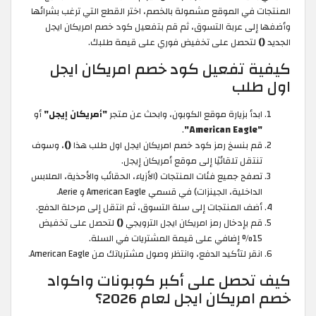
المنتجات في الموقع مشمولة بالخصم، اختر القطع التي ترغب بشرائها
وأضفها إلى عربة التسوق، ثم قم بتفعيل كود خصم امريكان ايجل
الجديد
()
لتحصل على تخفيض فوري على قيمة طلبك.
كيفية تفعيل كود خصم امريكان ايجل
اول طلب
ابدأ بزيارة موقع الكوبون، وابحث عن متجر
"أمريكان إيجل"
أو
.
"American Eagle"
قم بنسخ رمز كود خصم امريكان ايجل اول طلب هذا
()
، وسوف
تنتقل تلقائيًا إلى موقع أمريكان إيجل.
تصفح جميع فئات المنتجات (الأزياء، الحقائب والأحذية، الملابس
الداخلية، الجينزات) في قسمي American Eagle و Aerie.
أضف المنتجات إلى سلة التسوق، ثم انتقل إلى مرحلة الدفع.
قم بإدخال رمز امريكان ايجل الترويجي
()
لتحصل على تخفيض
15% إضافي على قيمة المشتريات في السلة.
انقر لتأكيد الدفع، وانتظر وصول مشترياتك من American Eagle.
كيف تحصل على أكبر كوبونات واكواد
خصم امريكان ايجل لعام 2026؟