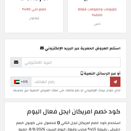
كوبونات وخصومات فعالة
خصم حتى 90%
100%
ترينديول
اناس
استلم العروض الحصرية عبر البريد الإلكتروني
أو عبر الرسائل النصية
+971
ادخل عنوان بريدك الإلكتروني او رقم هاتفك حتى تصلك العروض الحصرية حين صدورها
كود خصم امريكان ايجل فعال اليوم
استخدم كود خصم امريكان ايجل التالي
()
للحصول على كوبون خصم
حقيقي بقيمة 15% مجرب وفعال اليوم السبت 8/8/2026. جميع