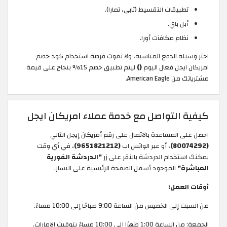
تطبيقات التقسيط (تابي، تمارا).
أبل باي.
نظام مكافآت أورا.
اختر وسيلة الدفع المناسبة، ولا تفوت فرصة استخدام كود خصم
امريكان ايجل فعال اليوم
()
ليتم تطبيق خصم 15% بنجاح على قيمة
مشترياتك من American Eagle.
كيفية التواصل مع خدمة عملاء امريكان ايجل
احصل على المساعدة بالاتصال على رقم أمريكان إيجل التالي
(80074292)
، أو عبر الواتس اب
(9651821212)
، في أي وقت
يمكنك استخدام الدردشة بالنقر على زر
"الدردشة الفورية
المباشرة"
الموجود أسفل الصفحة الرئيسية على اليسار.
أوقات العمل:
من السبت إلى الخميس من الساعة 9:00 صباحًا إلى 10:00 مساءً.
الجمعة: من الساعة 1:00 ظهرًا إلى 10:00 مساءً بتوقيت الامارات.