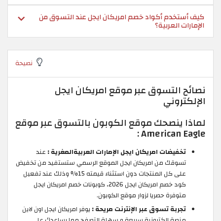
كيف أستخدم أكواد خصم امريكان ايجل عند التسوق من
الإمارات العربية؟
نصيحة
نصائح التسوق عبر موقع امريكان ايجل
الإلكتروني
لماذا ينصحك موقع الكوبون بالتسوق عبر موقع
American Eagle :
تخفيضات امريكان ايجل الإمارات العربيةالمغرية :
عند
تسوقك من امريكان ايجل الموقع الرسمي ستستفيد من تخفيض
على كل المنتجات دون استثناء قيمته 15% وذلك عند تفعيل
كود خصم امريكان ايجل 2026، كوبونات خصم امريكان ايجل
متوفرة حصريا لزوار موقع الكوبون.
تجربة تسوق عبر الإنترنت مريحة :
يوفر امريكان ايجل اون لاين
منصة الكترونية سريعة و سهلة التصفح مما يساعدك على