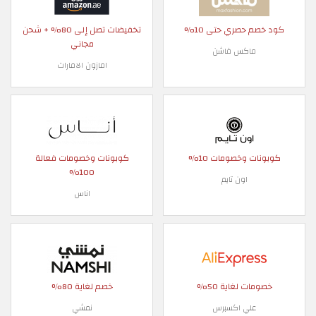
كود خصم حصري حتى 10%
تخفيضات تصل إلى 80% + شحن
مجاني
ماكس فاشن
امازون الامارات
كوبونات وخصومات 10%
كوبونات وخصومات فعالة
100%
اون تايم
اناس
خصومات لغاية 50%
خصم لغاية 80%
علي اكسبرس
نمشي