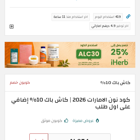
419
استخدام اليوم
اخر استخدام منذ
11 ساعة
اخر توفير
4.9 درهم اماراتي
كاش باك 10%
كوبون خصم
كود نون الامارات 2026 | كاش باك 10% إضافي
على اول طلب
عروض مميزة
كوبون موثق