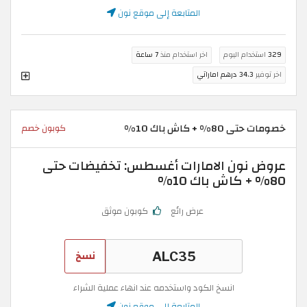
المتابعة إلى موقع نون
329
استخدام اليوم
اخر استخدام منذ
7 ساعة
اخر توفير
34.3 درهم اماراتي
خصومات حتى 80% + كاش باك 10%
كوبون خصم
عروض نون الامارات أغسطس: تخفيضات حتى
80% + كاش باك 10%
عرض رائع
كوبون موثق
نسخ
انسخ الكود واستخدمه عند انهاء عملية الشراء
المتابعة إلى موقع نون