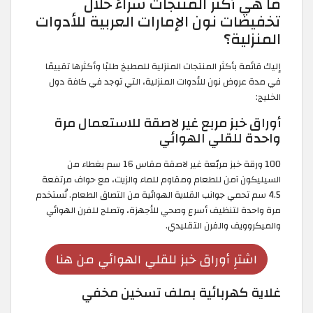
ما هي أكثر المنتجات شراءً خلال
تخفيضات نون الإمارات العربية للأدوات
المنزلية؟
إليك قائمة بأكثر المنتجات المنزلية للمطبخ طلبًا وأكثرها تقييمًا
في مدة عروض نون للأدوات المنزلية، التي توجد في كافة دول
الخليج:
أوراق خبز مربع غير لاصقة للاستعمال مرة
واحدة للقلي الهوائي
100 ورقة خبز مربّعة غير لاصقة مقاس 16 سم بغطاء من
السيليكون آمن للطعام ومقاوم للماء والزيت، مع حواف مرتفعة
4.5 سم تحمي جوانب القلاية الهوائية من التصاق الطعام. تُستخدم
مرة واحدة لتنظيف أسرع وصحي للأجهزة، وتصلح للفرن الهوائي
والميكروويف والفرن التقليدي.
اشترِ أوراق خبز للقلي الهوائي من هنا
غلاية كهربائية بملف تسخين مخفي