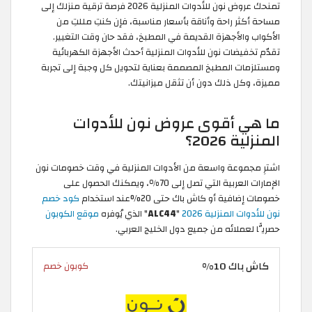
تمنحك عروض نون للأدوات المنزلية 2026 فرصة ترقية منزلك إلى
مساحة أكثر راحة وأناقة بأسعار مناسبة، فإن كنتِ مللتِ من
الأكواب والأجهزة القديمة في المطبخ، فقد حان وقت التغيير.
تقدّم تخفيضات نون للأدوات المنزلية أحدث الأجهزة الكهربائية
ومستلزمات المطبخ المصممة بعناية لتحويل كل وجبة إلى تجربة
مميزة، وكل ذلك دون أن تثقل ميزانيتك.
ما هي أقوى عروض نون للأدوات
المنزلية 2026؟
اشترِ مجموعة واسعة من الأدوات المنزلية في وقت خصومات نون
الإمارات العربية التي تصل إلى 70٪، ويمكنك الحصول على
خصومات إضافية أو كاش باك حتى 20%عند استخدام
كود خصم
نون للأدوات المنزلية 2026
"
ALC44
" الذي يُوفره
موقع الكوبون
حصريًّا لعملائه من جميع دول الخليج العربي.
كاش باك 10%
كوبون خصم