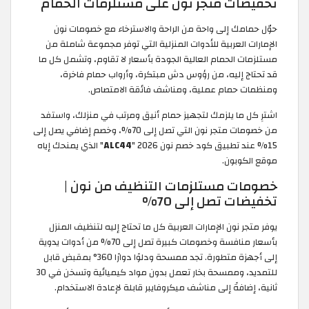
تخفيضات متجر نون على مستلزمات الحمام
حوّل حمامك إلى واحة من الراحة والاسترخاء مع خصومات نون
الإمارات العربية للأدوات المنزلية التي توفر مجموعة شاملة من
مستلزمات الحمام العالية الجودة بأسعار لا تقاوم، وتشمل كل ما
قد تحتاج إليه، من رؤوس دش مبتكرة، وأرواب حمام فاخرة،
ومنظمات حمام عملية، ومناشف فائقة الامتصاص.
اشترِ كل ما يلزمك لتجهيز حمام أنيق ومرتب في منزلك، واستفد
من خصومات متجر نون التي تصل إلى 70%، وخصم إضافي يصل إلى
15% عند تطبيق كود خصم نون 2026 "
ALC44
" الذي يمنحك إياه
موقع الكوبون.
خصومات مستلزمات التنظيف من نون |
تخفيضات تصل إلى 70%
يوفر متجر نون الإمارات العربية كل ما تحتاج إليه لتنظيف المنزل
بأسعار منافسة وخصومات كبيرة تصل إلى 70% من أدوات يدوية
إلى أجهزة متطورة. تجد ممسحة ودلوًا دوارًا 360° بمقبض قابل
للتمديد، وممسحة بخار تعمل بدون مواد كيميائية وتسخن في 30
ثانية، إضافةً إلى مناشف ميكروفايبر قابلة لإعادة الاستخدام.