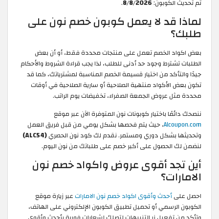
تم تحديث الكوبون:
8/8/2026
.
لماذا قد لا يعمل كوبون خصم نون على
طلبك؟
بعض اكواد الخصم تعمل على منتجات محددة فقط، أو أن بعض
الطلبات تشترط وجود حد أدنى للطلب، لذا يجب قراءة الشروط والأحكام
جيدًا والتأكد من اختيار قسيمة الخصم المناسبة لمشترياتك، كما قد
تكون بعض الأكواد منتهية الصلاحية أو سارية الصلاحية في أوقات
محددة مثل عروض الجمعة الصفراء، تخفيضات يوم الراتب.
ننصحك دائمًا باختيار كوبونات نون المتوفرة الآن عبر موقع
Alcoupon.com
، حيث يتم فحصها بشكل يومي من قبل فريق العمل
وتحديثها بشكل دوري ومستمر. نقدم لك كود نون الحصري
(ALC54)
لنضمن لك الحصول على أكبر خصم على طلباتك من نون اليوم.
أين تجد أقوى عروض واكواد خصم نون
الامارات؟
احصل على
أحدث وأقوى اكواد خصم نون الامارات
عبر زيارة موقع
الكوبون الرسمي أو تحميل تطبيق الكوبون الإلكتروني على الهاتف،
وتأكد من تفعيل زر التنبيهات لتصلك إشعارات فورية بأحدث وأقوى