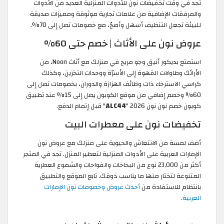
تجد في وقت تخفيضات نون للأدوات المنزلية العديد من الأدوات
والمرفقات الإضافية من علامات تجارية موثوقة ومميزات صديقة
للبيئة تجعل التنظيف أسهل وأصحّ، مع خصومات تصل إلى 70%.
عروض نون على الأثاث | خصم حتى 60%
استمتع بديكور أنيق وجو مريح في منزلك مع أثاث Noon، من
الأرائك وطاولات القهوة إلى الأسرّة ووحدات التخزين، وكذلك
كراسي الاسترخاء ذات وظائف الهزازة والدوران، بخصومات تصل إلى
60% وخصم إضافي من موقع الكوبون يصل إلى 15% عند تطبيق
كوبون خصم نون نون 2026 "
ALC44
" قبل إتمام الدفع.
تخفيضات نون على معطرات البيت
أضف لمسة من الانتعاش والحيوية على منزلك مع عروض نون
الإمارات العربية على الأدوات المنزلية لتعطير المنزل. تجد في المتجر
أكثر من 23,000 نوع من البخاخات والفواحات والشموع العطرية
المتنوعة لتختار منها ما يناسب ذوقك. تابع الموقع والتطبيق
بانتظام للاستفادة من
أحدث عروض وخصومات نون الإمارات
العربية
.