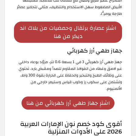
استخراج عصير سريع وفعّال مع مصفاة للب مدمجة. تصميمها
الأبيض المضغوط سهل الاستخدام والتنظيف، مثالي لتحضير عصائر
طازجة يوميًّا.
اشترِ عصارة برتقال وحمضيات من بلاك اند
ديكر من هنا
جهاز طهي أرز كهربائي
جهاز طهي أرز كهربائي 3 في 1 بسعة 0.6 لتر، مزوّد بوعاء داخلي
غير لاصق وغطاء من الفولاذ المقاوم للصدأ ومقبض بارد. تحتوي
على وظائف الطبخ والتبخير والحفاظ على الحرارة بقوة 300 واط،
وتشتمل على سكوب رز وكوب قياس وستيمر خارجي من
الألمنيوم.
اشترِ جهاز طهي أرز كهربائي من هنا
أقوى كود خصم نون الإمارات العربية
2026 على الأدوات المنزلية