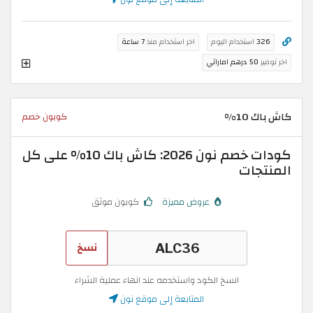
326
استخدام اليوم
اخر استخدام منذ
7 ساعة
اخر توفير
50 درهم اماراتي
كاش باك 10%
كوبون خصم
كودات خصم نون 2026: كاش باك 10% على كل
المنتجات
عروض مميزة
كوبون موثق
نسخ
انسخ الكود واستخدمه عند انهاء عملية الشراء
المتابعة إلى موقع نون