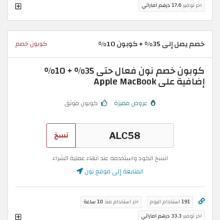
اخر توفير
17.6 درهم اماراتي
خصم يصل إلى 35% + كوبون 10%
كوبون خصم
كوبون خصم نون فعال حتى 35% + 10%
إضافية على Apple MacBook
عروض مميزة
كوبون موثق
نسخ
انسخ الكود واستخدمه عند انهاء عملية الشراء
المتابعة إلى موقع نون
191
استخدام اليوم
اخر استخدام منذ
10 ساعة
اخر توفير
33.3 درهم اماراتي