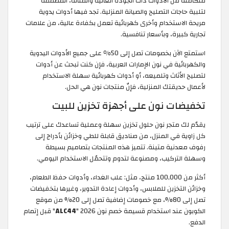
متكاملة من الأدوات ذات الجودة العالية والمتانة، المصممة
لتلبية حاجات التصليح والصيانة المنزلية. تجد فيها أدوات يدوية
مريحة الاستخدام وأخرى كهربائية تعمل بكفاءة عالية، من علامات
تجارية كبيرة، وبأسعار تنافسية.
استمتع الآن بخصومات تصل إلى 50٪ على جميع الأدوات اليدوية
والكهربائية في نون الإمارات العربية، فإن كنت تبحث عن أدوات
لتصليح الأثاث وتلميعه، أو أدوات كهربائية سهلة الاستخدام
لأعمال حديقتك المنزلية، فإنّ منتجات نون هي الحل.
تخفيضات نون على أجهزة تخزين للبيت
يقدّم لك متجر نون حلول تخزين سهلة وعملية تساعدك على ترتيب
كل زاوية في المنزل، من صناديق قابلة للطي وخزائن بأدراج إلى
رفوف معدنية متينة. تتميز هذه المنتجات بتصاميم بسيطة
وسهلة التركيب، ومصنوعة لتدوم وتتحمّل الاستخدام اليومي.
أكثر من 100,000 منتج، مثل: علب الغداء، وأدوات حفظ الطعام،
وخزائن التخزين للملابس، وأدوات إعادة التدوير، وغيرها بتخفيضات
تصل إلى 80%، مع خصومات إضافية تصل إلى 20% من موقع
الكوبون عند استخدام قسيمة خصم نون 2026 "
ALC44
" قبل إتمام
الدفع.