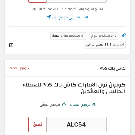
انسخ الكود واستخدمه عند انهاء عملية الشراء
المتابعة إلى موقع نون
340
استخدام اليوم
اخر استخدام منذ
2 ساعة
اخر توفير
38.2 درهم اماراتي
كاش باك 5%
كوبون خصم
كوبون نون الامارات كاش باك 5% للعملاء
الحاليين والعائدين
عروض مميزة
كوبون موثق
نسخ