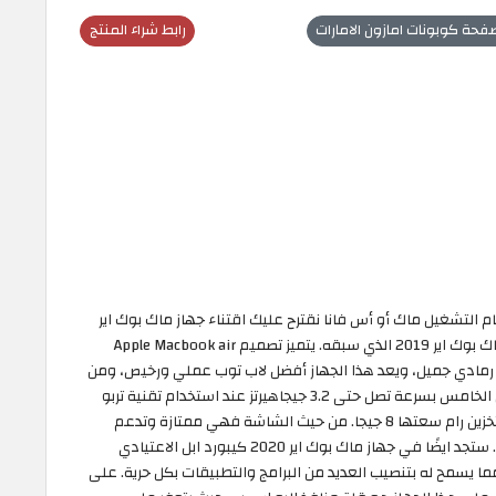
فحة كوبونات امازون الامارات
رابط شراء المنتج
م التشغيل ماك أو أس فانا نقترح عليك اقتناء جهاز ماك بوك اير
2020 بشاشة 13.3 انش الذي يُعد النسخة المطورة من ماك بوك اير 2019 الذي سبقه. يتميز تصميم Apple Macbook air
ن رمادي جميل، ويعد هذا الجهاز أفضل لاب توب عملي ورخيص، ومن
ناحية المميزات تم تزويد الجهاز بمعالج انتل اي 3 من الجيل الخامس بسرعة تصل حتى 3.2 جيجاهيرتز عند استخدام تقنية تربو
بوستر الذي يساهم في تسريع المهام اضافة الى ذاكرة تخزين رام سعتها 8 جيجا. من حيث الشاشة فهي ممتازة وتدعم
ملايين الألوان مع صوت نقي وصافي من مكبرات الصوت. ستجد ايضًا في جهاز ماك بوك اير 2020 كيبورد ابل الاعتيادي
لب اس اس دي سعته 256 جيجابايت مما يسمح له بتنصيب العديد من البرامج والتطبيقات بكل حرية. على