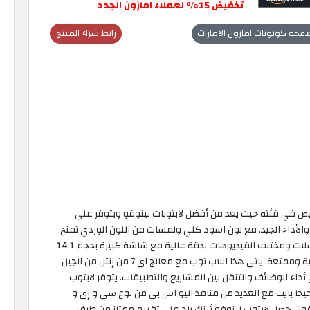
تخفيض 15% لعملاء امازون الجدد
فحة كوبونات امازون الامارات
رابط شراء المنتج
 توب عملي ورخيص في فئته حيث يعد من أفضل لابتوبات لينوفو ويتوفر على
والأداء الجيد. مع لون اسود كلي ولمسات من اللون الوردي تمنح
التصميم رونقًا وجمالا. يمكنك مشاهدة الافلام والمسلسلات ومختلف الفيديوهات بدقة عالية مع شاشة كبيرة بحجم 14.1
انش وكارت شاشة من اي ام دي تجعل جودة الصورة عالية وممتعة. ياتي هذا اللاب توب مع معالج اي 7 من إنتل من الجيل
تحصل على سرعة في أداء الوظائف والتنقل بين المشاريع والتطبيقات. يتوفر لابتوب
نوفو ثينك باد على قرص صلب اس اس دي بحجم 254 جيجا بايت مع العديد من منافذ اليو اس بي من نوع سي و إي و
ن. حصل لابتوب لينوفو ثينك باد على تقييم ممتاز من طرف