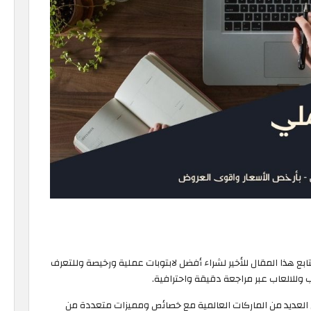
كنت تبحث عن أفضل لاب توب عملي ورخيص 2026 فتابع هذا المقال للأخير لشراء أفضل لابتوبات عملية ورخيصة وللتعرف
ب وللالعاب عبر مراجعة دقيقة واحترافية.
ن العديد من الماركات العالمية مع خصائص ومميزات متعددة من