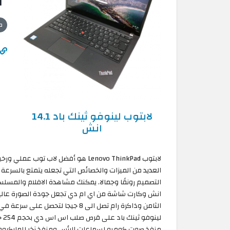
ص
لابتوب لينوفو ثينك باد 14.1
انش
لابتوب Lenovo ThinkPad هو أفضل لاب
العديد من الميزات والخصائص التي تجعله يتمتع بالسرعة 
الثامن وذاكرة رام تصل الى 8 جيجا ل
لي
منفذ صوت كومبو لسماعات الرأس ومنفذ آخر للمايكروفو