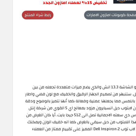
تخفيض 15% لعملاء امازون الجدد
فحة كوبونات امازون الامارات
رابط شراء المنتج
تمتع بأفضل لاب توب عملي ورخيص مع ديل انسبايرون ذو الشاشة 13.3 انش والذي يضم ميزات متعددة تجعله من بين
يل. ستنبهر من تصميم الجهاز الرقيق والخفيف مع لون فضي واطار
باللمس مما يجعلها عملية وفعالة كما أنها تتميز بالوضوح ودقة
الألوان. بالنسبة لسرعة الجهاز فليس هناك اية مشاكل لان لابتوب ديل انسبايرون مزود بمعالج اي 5 القوي من شركة إنتل
اضافة الى ذاكرة رام بسعة 8 جيجا مع وسيط تخزين اس اس دي سعته الاجمالية تصل الى 512 جيجا بايت. أيا كان الغرض من
 هذا اللابتوب من ديل سيفي بالغرض كما انه خفيف الوزن ويمكنك
التنقل به بكل سهولة الى الجامعة او مكان العمل. حصل لاب توب Dell Inspiron 2 المميز على تقييم ممتاز من العملاء