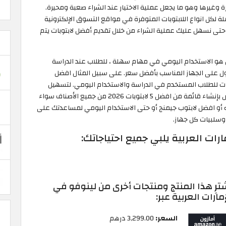
رة وغيرها وهو ما يجعل عملية الاختيار عند الشراء صعبة ومحيرة.
ة لكل انواع اللابتوبات المتوفرة في مواقع التسوق الإلكترونية
 حتى نسهل عليك عملية الشراء من خلال تقديم أفضل لابتوبات يتم
هل هو الاستخدام اليومي في مهام سهلة ، للطلاب عند الدراسة
ول على الجهاز المناسب بأفضل سعر. على سبيل المثال افضل
بات للطلاب المستخدم في الدراسة والاستخدام اليومي. لتسهيل
المأمورية عليك قام فريق عمل موقع الكوبون المتخصص بإنشاء قائمة من افضل 5 لابتوبات 2026 من جميع الأصناف سواء
ه أو افضل لابتوب جيمنج أو حتى الاستخدام اليومي لمساعدتك على
ت وسلبيات كل جهاز.
ت العربية يلبي جميع احتياجاتك:
ترِ هذا المنتج ومنتجات أخرى من لينوفو في
إمارات العربية عبر:
السعر:
3,299.00 درهم