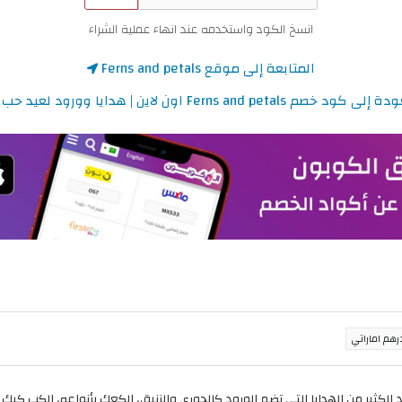
انسخ الكود واستخدمه عند انهاء عملية الشراء
المتابعة إلى موقع Ferns and petals
 كود خصم Ferns and petals اون لاين | هدايا وورود لعيد حب مميز
د الكثير من الهدايا التي تضم الورود كالجوري والزنبق، الكعك بأنواعه، الكب كي