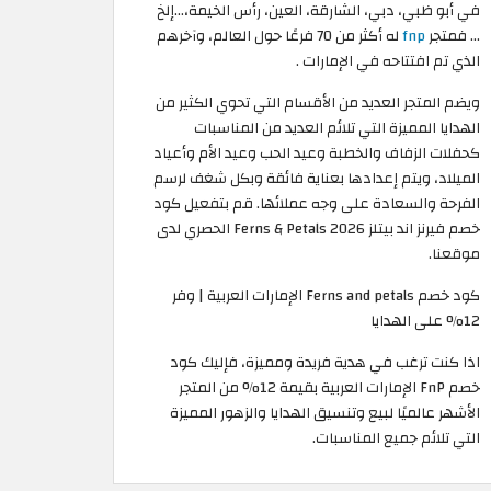
في أبو ظبي، دبي، الشارقة، العين، رأس الخيمة،…إلخ
... فمتجر
fnp
له أكثر من 70 فرعًا حول العالم، وآخرهم
الذي تم افتتاحه في الإمارات .
ويضم المتجر العديد من الأقسام التي تحوي الكثير من
الهدايا المميزة التي تلائم العديد من المناسبات
كحفلات الزفاف والخطبة وعيد الحب وعيد الأم وأعياد
الميلاد، ويتم إعدادها بعناية فائقة وبكل شغف لرسم
الفرحة والسعادة على وجه عملائها. قم بتفعيل كود
خصم فيرنز اند بيتلز Ferns & Petals 2026 الحصري لدى
موقعنا.
كود خصم Ferns and petals الإمارات العربية | وفر
12% على الهدايا
اذا كنت ترغب في هدية فريدة ومميزة، فإليك كود
خصم FnP الإمارات العربية بقيمة 12% من المتجر
الأشهر عالميًا لبيع وتنسيق الهدايا والزهور المميزة
التي تلائم جميع المناسبات.