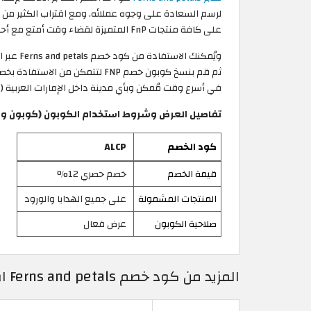
على كافة منتجات FnP المتميزة لقضاء وقت أمتع مع أحبابهم بعيد العشاق، أو عيد الأم أي أي مناسبة أخرى.
ويُمكنك
في أسرع وقت مُمكن وبأي مدينة داخل الإمارات العربية (أب
تفاصيل العرض وشروط استخدام الكوبون (كوبون وكود خصم FnP | 12% 
كود الخصم
ALCP
قيمة الخصم
خصم حصري 12%
المنتجات المشمولة
على جميع الهدايا والورود
صلاحية الكوبون
عرض فعال
المزيد من كود خصم Ferns and petals اون لاين | هدايا وورود لعيد حب مميز