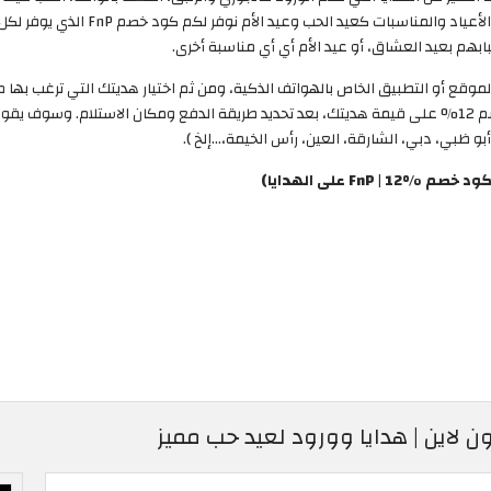
 الاستفادة من كود خصم Ferns and petals عبر الموقع أو التطبيق الخاص بالهواتف الذكية، ومن ثم اختيار هد
و ظبي، دبي، الشارقة، العين، رأس الخيمة،…إلخ ).
على الهدايا)