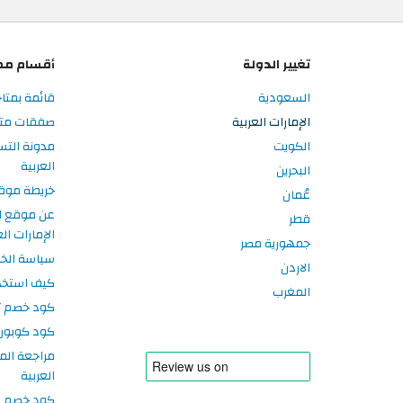
تغيير الدولة
أقسام مم
السعودية
قائمة بمتاج
الإمارات العربية
صفقات متاجر
الكويت
مدونة التس
العربية
البحرين
خريطة موق
عُمان
عن موقع ا
قطر
الإمارات الع
جمهورية مصر
سياسة الخ
الاردن
كيف استخد
المغرب
كود خصم تر
كود كوبون
مراجعة الم
العربية
كود خصم سبورتر