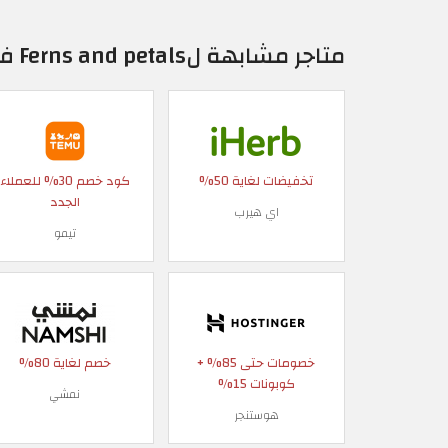
متاجر مشابهة لFerns and petals في الإمارات العربية
تخفيضات لغاية 50%
كود خصم 30% للعملاء
الجدد
اي هيرب
تيمو
خصومات حتى 85% +
خصم لغاية 80%
كوبونات 15%
نمشي
هوستنجر