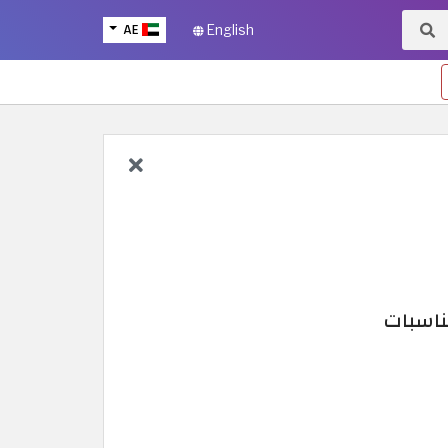
AE
English