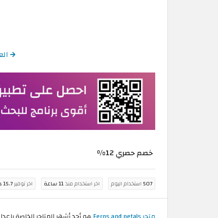
العودة إلى
خصم حصري 12%
507
استخدام اليوم
اخر استخدام منذ
11 ساعة
اخر توفير
15.7 درهم اماراتي
متجر Ferns and petals
هو أحد أشهر المتاجر الخاصة بإعدا