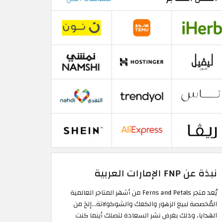
نبذة عن FNP الإمارات العربية
يُعد متجر Ferns and Petals من أشهر المتاجر العالمية
المُخصصة لبيع الزهور والكعك والشوكولاتة...إلخ من
الهدايا، وذلك بغرض نشر السعادة لتصلك أينما كنت