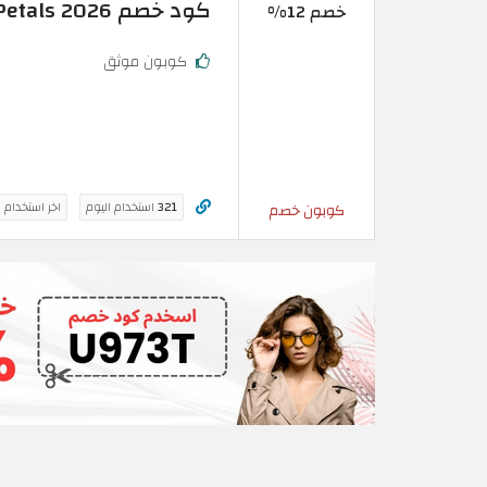
كود خصم Ferns N Petals 2026 | خصم 12% على المنتجات
خصم 12%
كوبون موثق
321
استخدام اليوم
اخر استخدام 
كوبون خصم