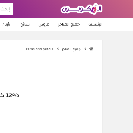
الرئيسية
جميع المتاجر
عروض
نصائح
الأزياء
جميع المتاجر
Ferns and petals
12% كود خصم FnP 2026 | لشراء الهدايا اون لاين لجميع المناسبات