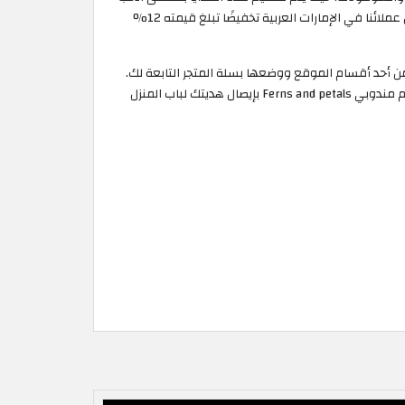
لرسم السعادة على وجوه عملائه. ومع اقتراب الكثير من الأعياد والمناسبات كعيد الحب وعيد الأم نوفر لكم كود خصم FnP الذي يوفر لكل عملائنا في الإمارات العربية تخفيضًا تبلغ قيمته 12%
يتك التي ترغب بها من أحد أقسام الموقع ووضعها بسلة المتجر التابعة لك.
ثم قم بنسخ كوبون خصم FNP لتتمكن من الاستفادة بخصم 12% على قيمة هديتك، بعد تحديد طريقة الدفع ومكان الاستلام. وسوف يقوم مندوبي Ferns and petals بإيصال هديتك لباب المنزل