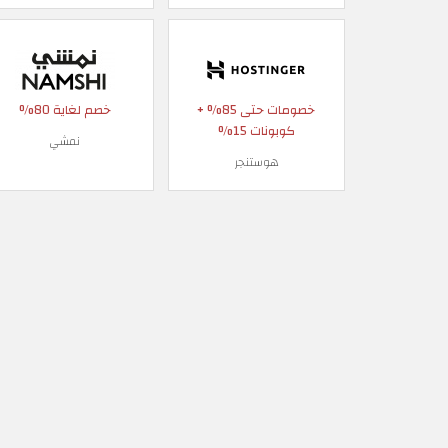
خصومات حتى 85% +
خصم لغاية 80%
كوبونات 15%
نمشي
هوستنجر