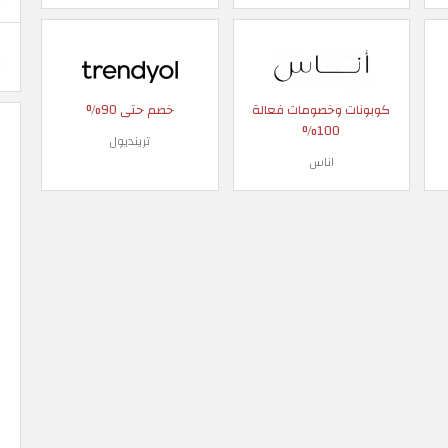
كوبونات وخصومات فعالة
خصم حتى 90%
100%
ترينديول
اناس