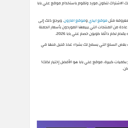
بإمكانك الاشتراك لتكون مورد وتقوم باستخدام موقع علي بابا
لمعروفة مثل
موقع ايباي
و
موقع امازون
. ويرجع ذلك إلى
عادة من المنتجات التي يبيعها الموردون بأسعار الجملة
دم لكم دائما كوبون خصم علي بابا 2026.
اك بعض السلع التي يسمح لك بشراء عدد قليل منها في
قل سلع بكميات كبيرة، موقع علي بابا هو الأفضل إختيار لذلك!
كن.