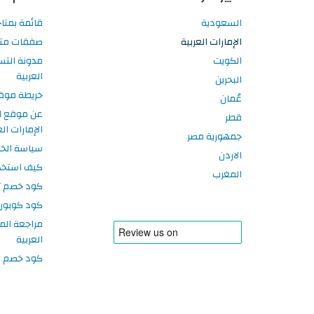
السعودية
قائمة بمتاج
الإمارات العربية
صفقات متاجر
الكويت
مدونة التس
العربية
البحرين
خريطة موق
عُمان
عن موقع ا
قطر
الإمارات الع
جمهورية مصر
سياسة الخ
الاردن
كيف استخد
المغرب
كود خصم تر
كود كوبون
مراجعة الم
العربية
كود خصم سبورتر