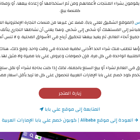
باتكم. التجار يقومون بشراء المنتجات لأعمالهم ومن ثم استخدامها أو إعادة بيعها، أو 
كمنصة بيع.
رس
(الموقع الشقيق لعلي بابا)، فضلا عن غيرها من منصات التجارة الإلكترونية ا
يع المباشر إلى المستهلك أو شخص إلى شخص. وهذا يعني أن نشاطها التجاري يتألف 
أنحاء العالم، ثم يعيد بيعها لتحقيق أرباح في الأسواق المحلية. و لا تنس أنه يق
شراؤها تتطلب منك شراء الحد الأدنى لكمية محددة في وقت واحد. ومع ذلك، هن
الطلبية الواحدة في كل مرة. فإن خصومات وعروض علي بابا مميزة ولا مثيل لها.
أكبر مواقع التسوق في العالم لشراء أو بيع السلع بالجملة، لذلك إذا كنت بحاجة لشراء أو ن
دم كود خصم علي بابا الإمارات العربية للحصول على كل ما تريد بأقل اسعار مم
زيارة المتجر
المتابعة إلى موقع علي بابا
العودة إلى موقع Alibaba | كوبون خصم علي بابا الإمارات العربية