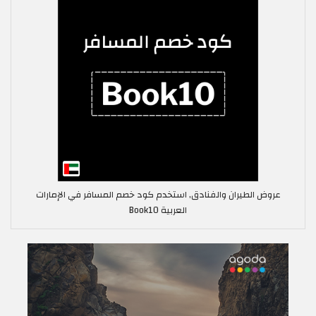
عروض الطيران والفنادق, استخدم كود خصم المسافر في الإمارات
العربية Book10