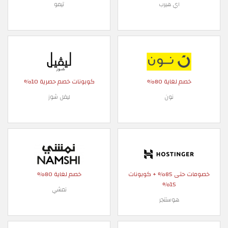
اي هيرب
تيمو
خصم لغاية 80%
كوبونات خصم حصرية 10%
نون
ليفل شوز
خصومات حتى 85% + كوبونات
خصم لغاية 80%
15%
نمشي
هوستنجر