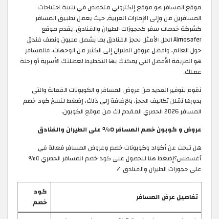
موقع المسافر هو موقع إلكتروني متخصص في تلبية احتياجات
المسافرين من وإلى الإمارات العربية, حيث يعمل تطبيق المسافر
كشركة خدمات سفر كحجوزات الطيران والفنادق. يقدم موقع
Almosafer الحل الأمثل لحجز الفنادق بما يشمل مليون ونصف فندق
حول العالم، وافضل عروض الطيران إلى الكثير من الوجهات. فالمسافر
هو الطريقة الأفضل التي يمكنك بها التخطيط لعطلتك الأسرية أو رحلة
عملك.
نقوم بتوفير العديد من عروض المسافر و الكوبونات الفعالة والتي
بدورها تقلل تكاليف الحجز. بالإضافة إلى ذلك، إضغط لنسخ كود خصم
المسافر 2026 الحصري المقدم لك من موقع الكوبون.
عروض و كوبون خصم المسافر ٥% على الطيران والفنادق
هل تبحث عن أكواد وكوبونات خصم وعروض المسافر فعالة في
أغسطس؟إضغط هنا للحصول على كود خصم المسافر الحصري ٥%
على حجوزات الطيران والفنادق ✓
كود
تفاصيل عرض المسافر
خصم