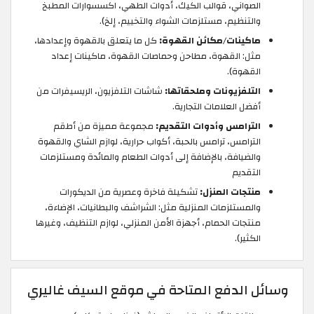
الصواني، قوالب الكيك، أدوات الطهي، اكسسوارات المطبخ
والتنظيم، مستلزمات الشواء والتخييم، إلخ).
ماكينات/مكائن القهوة:
كل ما يتعلق بالقهوة وإعدادها،
مثل: القهوة، مطاحن وحماصات القهوة، ماكينات إعداد
القهوة).
التلفزيونات وملحقاتها:
شاشات التلفزيون، الريسيفرات من
أفضل العلامات التجارية.
الترامس وأدوات التقديم:
مجموعة مميزة من أطقم
الترامس، ترامس بالحبة، أكواب حرارية، لوازم الشاي والقهوة
والضيافة، بالإضافة إلى أدوات الطعام والمائدة ومستلزمات
التقديم
منتجات المنزل:
تشكيلة فاخرة وعصرية من الديكورات
والمستلزمات المنزلية مثل: الشراشف والبطانيات، الإضاءة،
منتجات الحمام، أجهزة الأمن المنزلي، لوازم التنظيف، وغيرها
الكثير).
وسائل الدفع المتاحة في موقع السيف غاليري