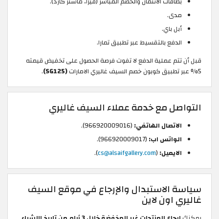
بطاقات الائتمان والخصم المباشر (فيزا، ماستر كارد).
مدى.
أبل باي.
الدفع بالتقسيط عبر تطبيق تمارا.
قبل أن تتم عملية الدفع لا تفوت فرصة الحصول على تخفيض قيمته
5% عبر تطبيق كوبون خصم السيف غاليري الامارات
(SG125)
.
التواصل مع خدمة عملاء السيف غاليري
الاتصال الهاتفي:
(966920009016).
الواتس اب:
(966920009017).
الايميل:
(
cs@alsaifgallery.com
).
سياسة الاستبدال والإرجاع في موقع السيف
غاليري اون لاين
يمكنك
إرجاع المنتجات غير المخفضة خلال 3 أيام من تاريخ االشراء
.