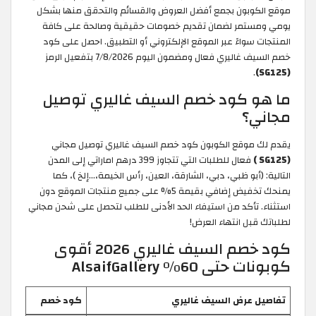
موقع الكوبون بجمع أفضل العروض والقسائم والتحقق منها بشكل
يومي ومستمر لضمان تقديم خصومات حقيقية وصالحة على كافة
المنتجات سواءً عبر الموقع الإلكتروني أو التطبيق. احصل على كود
خصم السيف غاليري فعال ومضمون اليوم 7/8/2026 بتفعيل الرمز
.
(SG125)
ما هو كود خصم السيف غاليري توصيل
مجاني؟
يقدم لك موقع الكوبون كود خصم السيف غاليري توصيل مجاني
(SG125 )
فعال للطلبات التي تتجاوز 399 درهم اماراتي إلى المدن
التالية: (أبو ظبي، دبي، الشارقة، العين، رأس الخيمة،…إلخ )، كما
يمنحك تخفيض إضافي بقيمة 5% على جميع منتجات الموقع دون
استثناء. تأكد من استيفاء الحد الأدنى للطلب لتحصل على شحن مجاني
لطلباتك قبل انتهاء العرض!
كود خصم السيف غاليري 2026 أقوى
كوبونات حتى 60% AlsaifGallery
تفاصيل عرض السيف غاليري
كود خصم