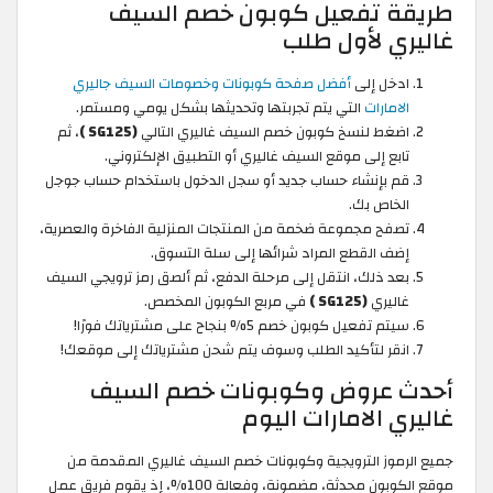
طريقة تفعيل كوبون خصم السيف
غاليري لأول طلب
ادخل إلى
أفضل صفحة كوبونات وخصومات السيف جاليري
الامارات
التي يتم تجربتها وتحديثها بشكل يومي ومستمر.
اضغط لنسخ كوبون خصم السيف غاليري التالي
(SG125 )
، ثم
تابع إلى موقع السيف غاليري أو التطبيق الإلكتروني.
قم بإنشاء حساب جديد أو سجل الدخول باستخدام حساب جوجل
الخاص بك.
تصفح مجموعة ضخمة من المنتجات المنزلية الفاخرة والعصرية،
إضف القطع المراد شرائها إلى سلة التسوق.
بعد ذلك، انتقل إلى مرحلة الدفع، ثم ألصق رمز ترويجي السيف
غاليري
(SG125 )
في مربع الكوبون المخصص.
سيتم تفعيل كوبون خصم 5% بنجاح على مشترياتك فورًا!
انقر لتأكيد الطلب وسوف يتم شحن مشترياتك إلى موقعك!
أحدث عروض وكوبونات خصم السيف
غاليري الامارات اليوم
جميع الرموز الترويجية وكوبونات خصم السيف غاليري المقدمة من
موقع الكوبون محدثة، مضمونة، وفعالة 100%، إذ يقوم فريق عمل