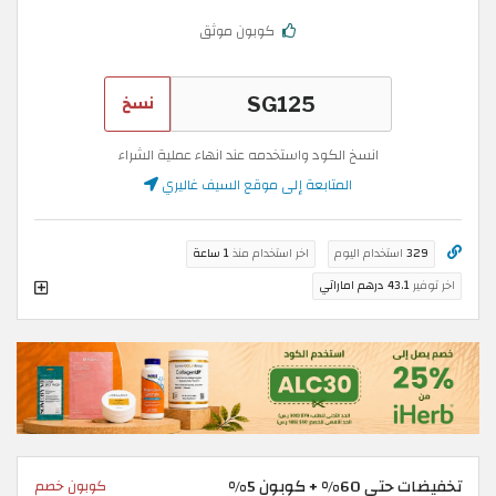
كوبون موثق
نسخ
انسخ الكود واستخدمه عند انهاء عملية الشراء
المتابعة إلى موقع السيف غاليري
329
استخدام اليوم
اخر استخدام منذ
1 ساعة
اخر توفير
43.1 درهم اماراتي
تخفيضات حتى 60% + كوبون 5%
كوبون خصم