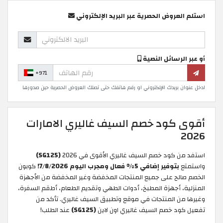
استلم العروض الحصرية عبر البريد الإلكتروني
أو عبر الرسائل النصية
+971
ادخل عنوان بريدك الإلكتروني او رقم هاتفك حتى تصلك العروض الحصرية حين صدورها
أقوى كود خصم السيف غاليري الامارات
2026
استفد من كود خصم السيف غاليري الأقوى في 2026
(SG125)
واستمتع
بتوفير إضافي 5% فعال ومجرب اليوم 7/8/2026!
كوبون
الخصم صالح على جميع المنتجات المخفضة وغير المخفضة من الأجهزة
المنزلية، أجهزة المطبخ، أدوات الطهي وتقديم الطعام، أطقم السفرة،
وغيرها من المنتجات في موقع وتطبيق السيف غاليري. تأكد من
تفعيل كود خصم السيف غاليري اون لاين
(SG125)
عند الطلب!