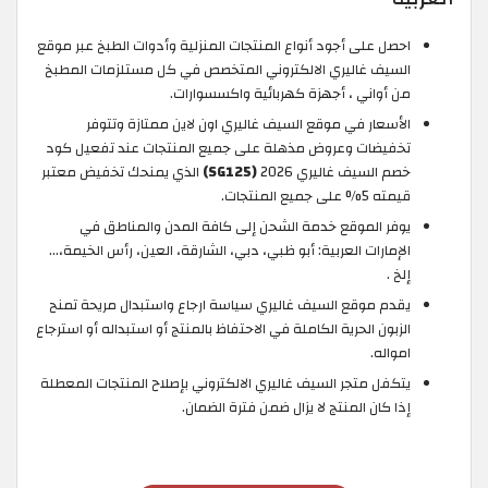
احصل على أجود أنواع المنتجات المنزلية وأدوات الطبخ عبر موقع
السيف غاليري الالكتروني المتخصص في كل مستلزمات المطبخ
من أواني ، أجهزة كهربائية واكسسوارات.
الأسعار في موقع السيف غاليري اون لاين ممتازة وتتوفر
تخفيضات وعروض مذهلة على جميع المنتجات عند تفعيل كود
خصم السيف غاليري 2026
(SG125)
الذي يمنحك تخفيض معتبر
قيمته 5% على جميع المنتجات.
يوفر الموقع خدمة الشحن إلى كافة المدن والمناطق في
الإمارات العربية: أبو ظبي، دبي، الشارقة، العين، رأس الخيمة،…
إلخ .
يقدم موقع السيف غاليري سياسة ارجاع واستبدال مريحة تمنح
الزبون الحرية الكاملة في الاحتفاظ بالمنتج أو استبداله أو استرجاع
امواله.
يتكفل متجر السيف غاليري الالكتروني بإصلاح المنتجات المعطلة
إذا كان المنتج لا يزال ضمن فترة الضمان.