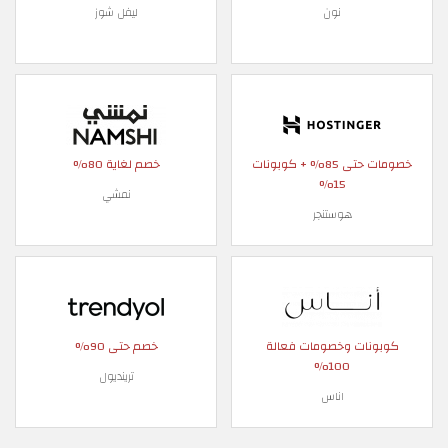
نون
ليفل شوز
خصومات حتى 85% + كوبونات
خصم لغاية 80%
15%
نمشي
هوستنجر
كوبونات وخصومات فعالة
خصم حتى 90%
100%
ترينديول
اناس