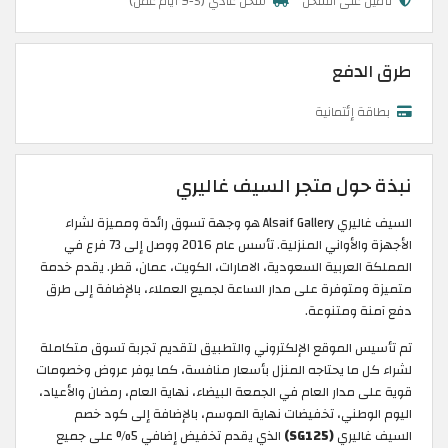
تأمين على الشحن
شحن عادي (5-9 أيام عمل)
طرق الدفع
بطاقة إئتمانية
نبذة حول متجر السيف غاليري
السيف غاليري Alsaif Gallery هو وجهة تسوق رائدة ومميزة لشراء
الأجهزة والأواني المنزلية. تأسس عام 2016 ووصل إلى 73 فرع في
المملكة العربية السعودية، الامارات، الكويت، عمان، قطر. يقدم خدمة
متميزة ومتوفرة على مدار الساعة لجميع العملاء، بالإضافة إلى طرق
دفع آمنة ومتنوعة.
تم تأسيس الموقع الإلكتروني والتطبيق لتقديم تجربة تسوق متكاملة
لشراء كل ما يحتاجه المنزل بأسعار منافسة، كما يوفر عروض وخصومات
قوية على مدار العام في الجمعة البيضاء، نهاية العام، رمضان والأعياد،
اليوم الوطني، تخفيضات نهاية الموسم، بالإضافة إلى كود خصم
السيف غاليري
(SG125)
الذي يقدم تخفيض إضافي 5% على جميع