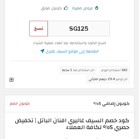
عروض مميزة
كوبون موثق
نسخ
انسخ الكود واستخدمه عند انهاء عملية الشراء
المتابعة إلى موقع السيف غاليري
182
استخدام اليوم
اخر استخدام منذ
1 ساعة
اخر توفير
29.4 درهم اماراتي
كوبون إضافي 5%
كوبون خصم
كود خصم السيف غاليري افنان الباتل | تخفيض
حصري 5% لكافة العملاء