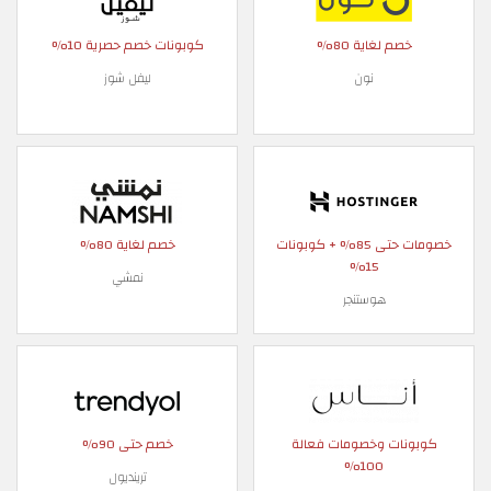
خصم لغاية 80%
كوبونات خصم حصرية 10%
نون
ليفل شوز
خصومات حتى 85% + كوبونات
خصم لغاية 80%
15%
نمشي
هوستنجر
كوبونات وخصومات فعالة
خصم حتى 90%
100%
ترينديول