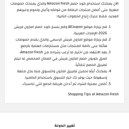
الآن يمكنك استخدام كود خصم Amazon Fresh والذي يمنحك خصومات
مغرية على أفضل منتجات البقالة من فواكه وألبان ولحوم وغيرهم
العديد، فقط عليك إتباع الخطوات التالية:
قم بزيارة موقع AlCoupon وقم بنسخ كود خصم امازون فريش
2026 الإمارات العربية.
قم بزيارة موقع امازون فريش الرسمي والذي يقدم خصومات
هائلة على كافة المنتجات مثل مستلزمات العناية بالرضع.
بعد الانتهاء من اختيار ما ترغب بشراءه من Amazon Fresh،
الصق كوبون خصم امازون فريش في المكان المخصص له ليتم
تطبيق الخصم تلقائياً.
يمكنك أيضًا تحميل تطبيق امازون والتسوق منه بكل متعة
وسهولة حيث يوفر لك خيار التسوق باستخدام الكاميرا.
أكمل عملية الشراء ثم أدخل طريقة الدفع التي تناسبك.
Shopping Tips at Amazon Fresh
تغيير الدولة