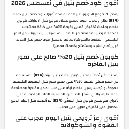
أقوى كود خصم بتيل في أغسطس 2026
يقدم لك موقع الكوبون عبر هذه الصفحة أقوى كود خصم بتيل 2026
(B14)
صالح ومجرب اليوم لجميع عملاء موقع بتيل الامارات. كوبون
الخصم يمنحك تخفيض فعلي بقيمة 20% على كافة المنتجات
المخفضة وغير المخفضة من التمور، المكسرات، زيت الزيوت، خل التمر
البلسمي، القهوة والشوكولاتة. قم بتفعيل كود خصم بتيل الجديد
قبل إتمام الشراء واستمتع بخصمك المميز!
كوبون خصم بتيل 20% صالح على تمور
بتيل الفاخرة
يمكنك الآن أحدث تفعيل كوبون خصم بتيل اليوم
(B14)
للاستفادة
من خصم فعلي بقيمة 20% على جميع تمور بتيل العضوية الطبيعية،
العجوة، والرُطب. يسري الخصم أيضًا على علب الهدايا الفاخرة المصنوعة
بدقة عالية، والتي تشمل الصناديق الخشبية، العلب الجلدية، صواني
بأدراج. قم بنسخ كوبون بتيل الموثّق
(B14)
ثم ألصقه قبل إتمام الدفع
للحصول على تخفيض فوري على الطلب.
أقوى رمز ترويجي بتيل اليوم مجرب على
القهوة والشوكولاتة