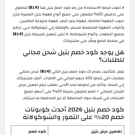
لا تفوت فرصة الاستفادة من رمز كود خصم بتيل هذا
(B14)
للحصول
على تخفيض 20% مضمون على جميع أنواع قهوة بتيل المميزة مثل:
حبوب القهوة الكاملة، قهوة بذور التمر، قهوة منزوعة الكافيين،
وأكواب القهوة المخصصة للسفر، بالإضافة إلى شوكولاتة دبي، ترافلز
بجميع النكهات، وألواح الشوكلاتة. لا تنسَ تفعيل قسيمة بتيل
(B14)
في صفحة الدفع ووفّر على مشترياتك.
هل يوجد كود خصم بتيل شحن مجاني
للطلبات؟
نعم، بالتأكيد، يقدم لك كود خصم بتيل التالي
(B14)
شحن مجاني
للطلبات التي تتجاوز 100 درهم اماراتي في الامارات. أضف مشترياتك
إلى السلة، وتأكد من تجاوزها للحد الأدنى للطلب ليتم تفعيل عرض
الشحن المجاني + خصم الكوبون بقيمة 20% على أسعار جميع
المنتجات في السلة سواء المخفضة أو غير المخفضة بلا استثناء.
كود خصم بتيل 2026 أحدث كوبونات
خصم 20% على التمور والشوكولاتة
تفاصيل عرض بتيل
كود خصم