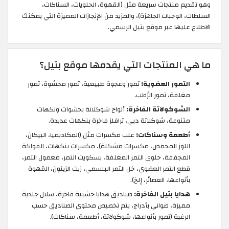
وهو تقديم منتجات سريعة مثل (القهوة، الحلويات، السناكات،
السلطات، الوجبات الجاهزة)، والمزيد من الإنجازات المميزة التي يمكنك
الاطلاع عليها عبر موقع بتيل الرسمي.
ما هي المنتجات التي يقدمها موقع بتيل؟
التمور العضوية:
تمور وعجوة طبيعية، تمور محشوة، تمور
مغلفة، تمور الرُطب.
الشوكولاتة الفاخرة:
ألواح شوكلاتة بحشوات ونكهات
متنوعة، شوكلاتة دبي، ترافلز فاخرة بنكهات عديدة.
أطعمة وسناكات:
علب مكسرات مثل (المكاديميا، البيكان،
اللوز المحمص، مكسرات مشكلة)، مكسرات بنكهات، الفواكة
المجففة، حلوى التمر المغلفة، بسكويت التمر، معمول التمر،
قطع التمر العضوي، خل التمر البلسمي، زيت الزيتون، القهوة
بأنواعها، العصائر، إلخ).
هدايا بتيل الفاخرة:
صناديق هدايا خشبية فاخرة، سلال جلدية
مميزة، صواني بأدراج، يتم تخصيص محتوى الصناديق حسب
الرغبة (تمور بأنواعها، شوكولاتة، أطعمة، سناكات).