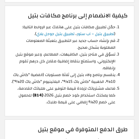
كيفية الانضمام إلى برنامج مكافآت بتيل
حمّل تطبيق مكافآت بتيل على هاتفك عبر الروابط التالية:
(
تطبيق بتيل – آب ستور
،
تطبيق بتيل جوجل بلاي
).
قم بإنشاء حساب جديد عبر التطبيق بتعبئة المعلومات
المطلوبة بشكل صحيح.
تسوّق في متاجر بتيل، الكافيهات، المطاعم، وعبر موقع بتيل
الإلكتروني، واستمتع بنقاط إضافية مقابل كل درهم تقوم
بإنفاقه.
ينقسم برنامج ولاء بتيل إلى ثلاثة مستويات (الفضية "كاش باك
10%، الذهبية "كاش باك 15%"، البلاتينيوم "كاش باك 20%").
ضاعف مشترياتك لزيادة قيمة التوفير على طلباتك القادمة،
كما يمكنك استخدام كود خصم بتيل 2026
(B14)
للحصول
على خصم 20% إضافي على قيمة طلبك.
طرق الدفع المتوفرة في موقع بتيل