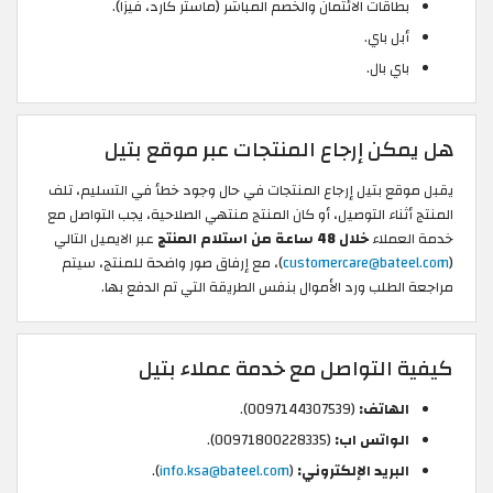
بطاقات الائتمان والخصم المباشر (ماستر كارد، فيزا).
أبل باي.
باي بال.
هل يمكن إرجاع المنتجات عبر موقع بتيل
يقبل موقع بتيل إرجاع المنتجات في حال وجود خطأ في التسليم، تلف
المنتج أثناء التوصيل، أو كان المنتج منتهي الصلاحية، يجب التواصل مع
خدمة العملاء
خلال 48 ساعة من استلام المنتج
عبر الايميل التالي
(
customercare@bateel.com
)، مع إرفاق صور واضحة للمنتج، سيتم
مراجعة الطلب ورد الأموال بنفس الطريقة التي تم الدفع بها.
كيفية التواصل مع خدمة عملاء بتيل
الهاتف:
(0097144307539).
الواتس اب:
(00971800228335).
البريد الإلكتروني:
(
info.ksa@bateel.com
).