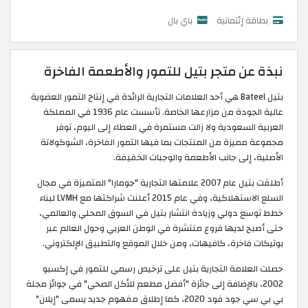
بطاقة إئتمانية
باي بال
نبذة عن متجر بتيل للتمور والأطعمة الفاخرة
بتيل Bateel هي أحد العلامات التجارية الرائدة في إنتاج التمور العضوية
عالية الجودة من مزارعها الخاصة. تأسست عام 1936 في المملكة
العربية السعودية ولا زالت مستمرة في العطاء إلى اليوم، توفر
مجموعة مميزة من المنتجات بما فيها التمور الفاخرة، الشوكولاتة
الأصلية، إلى جانب الأطعمة والوجبات الخفيفة.
أطلقت بتيل عام 2007 علامتها التجارية "جومارا" المتميزة في مجال
السلع الاستهلاكية، وفي عام 2015 أعلنت شراكتها مع LVMH لبناء
خطط توسع دولي وزيادة انتشار بتيل في السوق المحلي والعالمي،
حتى أصبح لديها فروع منتشرة في الوطن العربي وحول العالم عبر
بوتيكات فاخرة، كافيهات، ومن خلال الموقع والتطبيق الإلكتروني.
حصلت العلامة التجارية بتيل على ترخيص رسمي للتمور في إكسبو
2002، بالإضافة إلى جائزة "أفضل مطعم للأكل الصحي" في جوائز مجلة
بي بي سي جود فود 2020، كما إطلاق مفهوم جديد يسمى "إيلان"