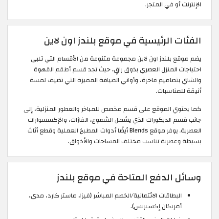
الإنترنت أو في المتجر.
الفئات الرئيسية في موقع بلندز اون لاين
يضم موقع بلندز اون لاين مجموعة متنوعة من الأقسام التي تلبي
احتياجات المنزل العصري بذوق راقٍ، حيث تجد قسم أطقم القهوة
والشاي بتصاميم فاخرة، وأواني الضيافة المميزة التي تضيف لمسة
أنيقة للمناسبات.
كما يحتوي الموقع على قسم مخصص للمباخر والعطور المنزلية، إلى
جانب قسم الديكورات الذي يشمل الشموع، الفازات، والإكسسوارات
العصرية. يوفر موقع Blends أيضًا أدوات المطبخ العملية وقطع أثاث
بسيطة وعصرية تناسب مختلف المساحات والأذواق.
وسائل الدفع المتاحة في موقع بلندز
البطاقات الائتمانية/الخصم المباشر (فيزا، ماستر كارد، مدى،
أمريكان إكسبريس).