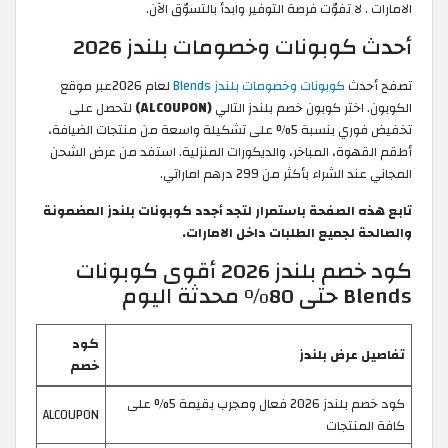
الامارات . لا تفوّت فرصة التوفير وابدأ بالتسوّق الآن.
أحدث كوبونات وخصومات بلندز 2026
تصفح أحدث
كوبونات وخصومات بلندز Blends
لعام 2026عبر موقع
الكوبون. اختر كوبون خصم بلندز التالي
(ALCOUPON)
لتحصل على
تخفيض فوري بنسبة 5% على تشكيلة واسعة من منتجات الضيافة،
أطقم القهوة، المباخر، والديكورات المنزلية. استفد من عرض الشحن
المجاني عند الشراء بأكثر من 299 درهم اماراتي.
تابع هذه الصفحة باستمرار لتجد أجدد كوبونات بلندز المضمونة
والصالحة لجميع الطلبات داخل الامارات.
كود خصم بلندز 2026 أقوى كوبونات
Blends حتى 80% محدثة اليوم
كود
تفاصيل عرض بلندز
خصم
كود خصم بلندز 2026 فعال ومجرب بقيمة 5% على
ALCOUPON
كافة المنتجات