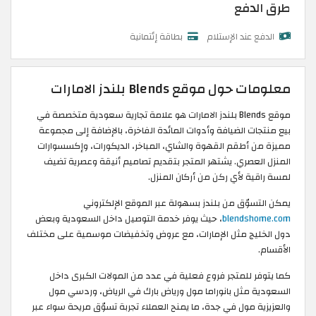
طرق الدفع
الدفع عند الإستلام
بطاقة إئتمانية
معلومات حول موقع Blends بلندز الامارات
موقع Blends بلندز الامارات هو علامة تجارية سعودية متخصصة في
بيع منتجات الضيافة وأدوات المائدة الفاخرة، بالإضافة إلى مجموعة
مميزة من أطقم القهوة والشاي، المباخر، الديكورات، وإكسسوارات
المنزل العصري. يشتهر المتجر بتقديم تصاميم أنيقة وعصرية تضيف
لمسة راقية لأي ركن من أركان المنزل.
يمكن التسوّق من بلندز بسهولة عبر الموقع الإلكتروني
blendshome.com
، حيث يوفر خدمة التوصيل داخل السعودية وبعض
دول الخليج مثل الإمارات، مع عروض وتخفيضات موسمية على مختلف
الأقسام.
كما يتوفر للمتجر فروع فعلية في عدد من المولات الكبرى داخل
السعودية مثل بانوراما مول ورياض بارك في الرياض، وردسي مول
والعزيزية مول في جدة، ما يمنح العملاء تجربة تسوّق مريحة سواء عبر