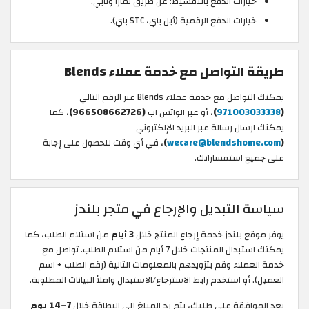
خيارات الدفع بالتقسيط: عن طريق تمارا وتابي.
خيارات الدفع الرقمية (أبل باي، STC باي).
طريقة التواصل مع خدمة عملاء Blends
يمكنك التواصل مع خدمة عملاء Blends عبر الرقم التالي
(
971003033338
)
، أو عبر الواتس اب
(966508662726)
، كما
يمكنك ارسال رسالة عبر البريد الإلكتروني
(
wecare@blendshome.com
)
، في أي وقت للحصول على إجابة
على جميع استفساراتك.
سياسة التبديل والإرجاع في متجر بلندز
يوفر موقع بلندز خدمة إرجاع المنتج خلال
3 أيام
من استلام الطلب، كما
يمكتك استبدال المنتجات خلال 7 أيام من استلام الطلب. تواصل مع
خدمة العملاء وقم بتزويدهم بالمعلومات التالية (رقم الطلب + اسم
العميل). أو استخدم رابط الاسترجاع/الاستبدال واملأ البيانات المطلوبة.
بعد الموافقة على طلبك، يتم رد المبلغ إلى البطاقة خلال
7–14 يوم