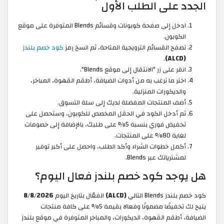
الجدد على الطلب الأول
ادخل إلى صفحة كوبونات وقسائم Blends المتوفرة على موقع
الكوبون.
تصفح القسائم الترويجية المتاحة، ثم انسخ رمز
كود خصم بلندز
.
(ALCD)
انقر على زر "الانتقال إلى موقع Blends".
اختر ما ترغب به من أدوات الضيافة، أطقم القهوة، المباخر،
والديكورات المنزلية.
أضف المنتجات المفضلة لديك إلى سلة التسوق.
ثم أدخل الكود في الحقل المخصص للكوبون، وستحصل على
تخفيض فوري بنسبة 5% على طلبك، بالإضافة إلى خصومات
لغاية 80% على المنتجات.
أكمل خطوات الشراء وأكد الطلب، واحصل على أكبر توفير
لمشترياتك عبر Blends.
هل يوجد كود خصم بلندز فعال اليوم؟
كود خصم بلندز Blends التالي
(ALCD)
الفعّال بتاريخ اليوم
8/8/2026
يتيح لك تخفيضًا مضمونًا وفعالا بقيمة 5% على كافة منتجات
الضيافة، أطقم القهوة، الديكورات، والمباخر المتوفرة في موقع بلندز