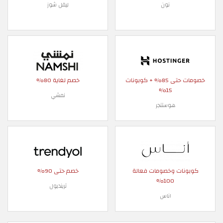
نون
ليفل شوز
خصومات حتى 85% + كوبونات
خصم لغاية 80%
15%
نمشي
هوستنجر
كوبونات وخصومات فعالة
خصم حتى 90%
100%
ترينديول
اناس