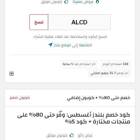
عروض مميزة
كوبون موثق
نسخ
انسخ الكود واستخدمه عند انهاء عملية الشراء
المتابعة إلى موقع بلندز
118
استخدام اليوم
اخر استخدام منذ
5 ساعة
اخر توفير
15.7 درهم اماراتي
خصم حتى 80% + كوبون إضافي
كوبون خصم
كود خصم بلندز أغسطس: وفّر حتى 80% على
منتجات مختارة + كود 5%
عرض رائع
كوبون موثق