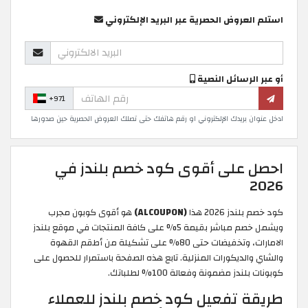
استلم العروض الحصرية عبر البريد الإلكتروني
أو عبر الرسائل النصية
+971
ادخل عنوان بريدك الإلكتروني او رقم هاتفك حتى تصلك العروض الحصرية حين صدورها
احصل على أقوى كود خصم بلندز في
2026
كود خصم بلندز 2026 هذا
(ALCOUPON)
هو أقوى كوبون مجرب
ويشمل خصم مباشر بقيمة 5% على كافة المنتجات في موقع بلندز
الامارات، وتخفيضات حتى 80% على تشكيلة من أطقم القهوة
والشاي والديكورات المنزلية. تابع هذه الصفحة باستمرار للحصول على
كوبونات بلندز مضمونة وفعالة 100% لطلباتك.
طريقة تفعيل كود خصم بلندز للعملاء