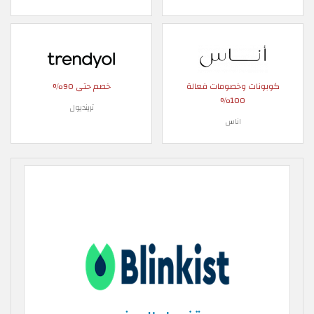
كوبونات وخصومات فعالة
خصم حتى 90%
100%
ترينديول
اناس