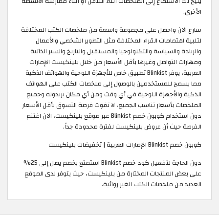
يتيح لك الاستماع إلى الملخصات أثناء التنقل أو أثناء ممارسة الأنشطة
الأخرى.
سارع الان واحصل على مجموعة واسعة من ملخصات الكتب المختلفة
لتلبية اهتمامات القراء المختلفة مثل التطوير الشخصي والأعمال
والريادة والسياسة والتكنولوجيا والمستقبل والتاريخ والسير الذاتية
ومهارات التواصل وغيرها بأقل الأسعار من خلال بلينكيست الإمارات
العربية، يوفر Blinkist تطبيق خاص للأجهزة اللوحية والهواتف الذكية
مما يسمح للمستخدمين بالوصول إلى ملخصات الكتب على الهواتف
الذكية والأجهزة اللوحية في أي وقت ومن أي مكان يريدونه وجميع
الملخصات بأسعار تناسب الجميع، لا تفوت فرصة التسوق بأقل الأسعار
دون استخدام كوبون خصم Blinkist عبر موقع بلينكيست، الان اغتنم
الفرصة حيث أن عروض بلينكيست لفترة محدودة جداً. ​
كوبون خصم Blinkist الإمارات العربية | تخفيضات بلينكيست
دون الحاجة لتفعيل كود خصم Blinkist استمتع بخصم يصل إلى 25%
على بعض المنتجات المختارة من بلينكيست، حيث يتوفر لدى الموقع
العديد من ملخصات الكتب الغير روائية.