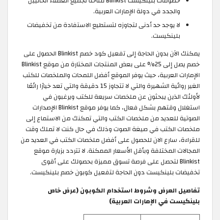
خصومات بلينكيست Blinkist متاحة لجميع العملاء الحاليين
والجدد في دولة الإمارات العربية.
لا يوجد حد أدنى لتجاوزه لتستطيع الاستفادة من تخفيضات
بلينكيست.
يمكنك الآن بدون الحاجة إلى تفعيل كود خصم Blinkist الحصول على
خصم يصل إلى 25% على بعض المنتجات المختارة من موقع Blinkist
الإمارات العربية، حيث يوفر الموقع أفضل اللمحات والملخصات للكتب
الغير روائية الشهيرة والتي لا تتجاوز 15 دقيقة والتي تعد خيارًا رائعًا
لأولئك الذين يبحثون عن ملخصات سريعة للكتب ويرغبون في
استغلال وقتهم بشكل فعال، كما يوفر موقع Blinkist الإصدارات
الصوتية للعديد من ملخصات الكتب والتي تمكنك من الاستماع إلى
ملخصات الكتب في صيغة الصوت وذلك في حال كنت لا تملك وقت
للقراءة، سارع الان للحصول على أفضل ملخصات الكتب في العديد من
المجالات المختلفة وبأقل الأسعار الممكنة. لا تتردد بزيارة موقع
Blinkist لتحصل على فرصة تسوق مميزة بحصولك على أقوى
تخفيضات بلينكيست دون الحاجة لتفعيل كوبون خصم بلينكيست.
تفاصيل العرض وشروط استخدام الكوبون (عرض خاص
بلينكيست في الإمارات العربية)