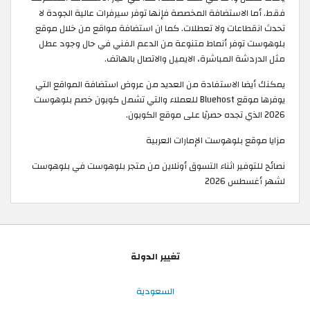
فقط. أما الاستضافة المخصصة فإنها توفر سيرفرات عالية الجودة لا
تحدث انقطاعات ولا تعطلات. كما ان استضافة مواقع من خلال موقع
بلوهوست توفر أنماط متنوعة من الدعم الفني في حال وجود عطل
مثل الدردشة المباشرة، الايميل والاتصال بالهاتف.
يمكنك أيضا الاستفادة من العديد من عروض استضافة المواقع التي
يوفرها موقع Bluehost للعملاء والتي تشمل كوبون خصم بلوهوست
2026 الذي تجده حصريًا على موقع الكوبون.
مزايا موقع بلوهوست الإمارات العربية
نصائح للتوفير اثناء التسوق أونلاين من متجر بلوهوست في بلوهوست
لشهر أغسطس 2026
تغيير الدولة
السعودية