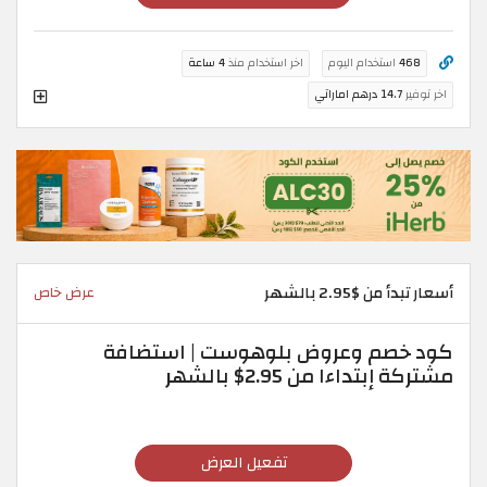
468
استخدام اليوم
اخر استخدام منذ
4 ساعة
اخر توفير
14.7 درهم اماراتي
أسعار تبدأ من $2.95 بالشهر
عرض خاص
كود خصم وعروض بلوهوست | استضافة
مشتركة إبتداءا من 2.95$ بالشهر
تفعيل العرض