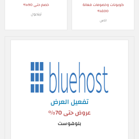
كوبونات وخصومات فعالة
خصم حتى 90%
100%
ترينديول
اناس