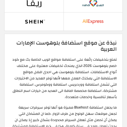
نبذة عن موقع استضافة بلوهوست الإمارات
العربية
تمتع بتخفيضات رائعة على استضافة مواقع الويب الخاصة بك مع كود
خصم بلوهوست 2026 الذي يمنحك تخفيضات معتبرة على مختلف
أنواع الاستضافات. استضافة بلوهوست هي احدى افضل مواقع
الاستضافة التي يمكنك العمل معها لأنها توفر العديد من الاختيارات
التي تشمل استضافة ووردبريس، استضافة ووكومرس، استضافة
مشتركة، استضافة مخصصة اضافة الى العديد من خيارات اسم النطاق
بأسعار تنافسية وخدمات متعددة.
ما يجعل استضافة Bluehost مميزة هو أنها توفر سيرفرات سريعة
تجعل موقعك سهل الولوج من طرف الزوار. كما ان المشاكل التي
يمكن أن تحصل مثل تعطل السيرفر محدودة بشكل كبير إذ يمكن ان
يحدث تعطل واحد في سنة كاملة، هذا في خيار الاستضافة المشتركة