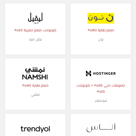
خصم لغاية 80%
كوبونات خصم حصرية 10%
نون
ليفل شوز
خصومات حتى 85% + كوبونات
خصم لغاية 80%
15%
نمشي
هوستنجر