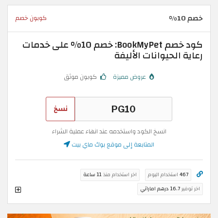
خصم 10%
كوبون خصم
كود خصم BookMyPet: خصم 10% على خدمات
رعاية الحيوانات الأليفة
عروض مميزة
كوبون موثق
نسخ
انسخ الكود واستخدمه عند انهاء عملية الشراء
المتابعة إلى موقع بوك ماي بيت
467
استخدام اليوم
اخر استخدام منذ
11 ساعة
اخر توفير
16.7 درهم اماراتي