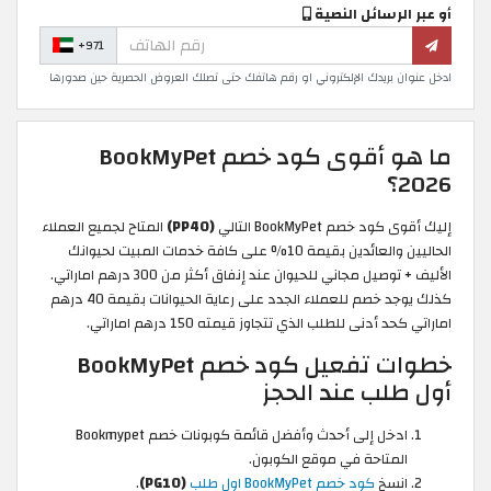
أو عبر الرسائل النصية
+971
ادخل عنوان بريدك الإلكتروني او رقم هاتفك حتى تصلك العروض الحصرية حين صدورها
ما هو أقوى كود خصم BookMyPet
2026؟
إليك أقوى كود خصم BookMyPet التالي
(PP40)
المتاح لجميع العملاء
الحاليين والعائدين بقيمة 10% على كافة خدمات المبيت لحيوانك
الأليف + توصيل مجاني للحيوان عند إنفاق أكثر من 300 درهم اماراتي.
كذلك يوجد خصم للعملاء الجدد على رعاية الحيوانات بقيمة 40 درهم
اماراتي كحد أدنى للطلب الذي تتجاوز قيمته 150 درهم اماراتي.
خطوات تفعيل كود خصم BookMyPet
أول طلب عند الحجز
ادخل إلى أحدث وأفضل قائمة كوبونات خصم Bookmypet
المتاحة في موقع الكوبون.
انسخ
كود خصم BookMyPet اول طلب
(PG10)
.