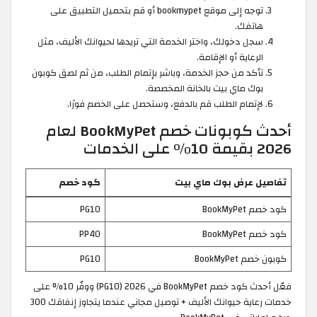
توجه إلى موقع bookmypet أو قم بتحميل التطبيق على
هاتفك.
سجل دخولك، واختر الخدمة التي تريدها لحيوانك الأليف، مثل
الرعاية أو الإقامة.
تأكد من حجز الخدمة، وباشر بإتمام الطلب، من ثم لصق كوبون
بوك ماي بيت بالخانة المخصصة.
لإتمام الطلب قم بالدفع، وستحصل على الخصم فورًا.
أحدث كوبونات خصم BookMyPet لعام
2026 بقيمة 10% على الخدمات
تفاصيل عرض بوك ماي بيت
كود خصم
كود خصم BookMyPet
PG10
كود خصم BookMyPet
PP40
كوبون خصم BookMyPet
PG10
فعّل أحدث كود خصم BookMyPet في 2026 (PG10) ووفّر 10% على
خدمات رعاية حيوانك الأليف + توصيل مجاني عندما يتجاوز إنفاقك 300