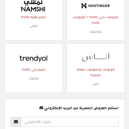
خصومات حتى 85% + كوبونات
خصم لغاية 80%
15%
نمشي
هوستنجر
كوبونات وخصومات فعالة
خصم حتى 90%
100%
ترينديول
اناس
استلم العروض الحصرية عبر البريد الإلكتروني