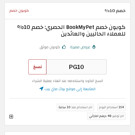
خصم 10%
كوبون خصم
كوبون خصم BookMyPet الحصري: خصم 10%
للعملاء الحاليين والعائدين
عروض مميزة
كوبون موثق
نسخ
انسخ الكود واستخدمه عند انهاء عملية الشراء
المتابعة إلى موقع بوك ماي بيت
154
استخدام اليوم
اخر استخدام منذ
10 ساعة
اخر توفير
48 درهم اماراتي