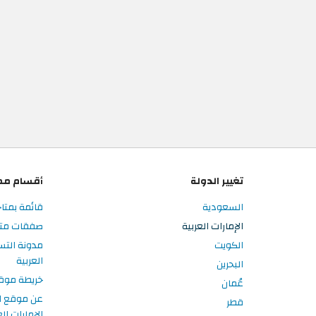
تغيير الدولة
أقسام مم
السعودية
قائمة بمتاج
الإمارات العربية
صفقات متاجر
الكويت
مدونة التس
العربية
البحرين
خريطة موق
عُمان
عن موقع ا
قطر
الإمارات الع