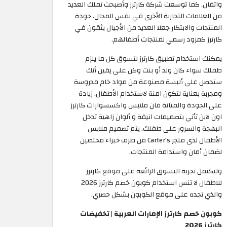
واتقان. كما توسعت شركة كارترز وأصبحت تملك العديد
من العلامات التجارية الأخرى في نفس المجال. جودة
المنتجات والابتكار جعلا العديد من الأجيال يثقون في
كارترز كمزود رسمي لمنتجات أطفالهم.
يمكنك استخدام تطبيق كارترز لتسوق كل ما يلزم
طفلك سواء كان ولد أو بنت وكن على يقين أنك
ستحصل على ألبسة مصنوعة من مواد خام مدروسة
ومجربة بعناية لتكون امنة لاستخدام الأطفال. زيادة
على الجودة والمتانة فان ملابس واكسسوارات كارترز
اون لاين تأتي بتصميمات انيقة و ألوان زاهية تدخل
البهجة والسرور على طفلك. يتم تصميم ملابس
الأطفال لدى متجر Carter's من طرف خبراء مختصين
لضمان أمان واستدامة المنتجات.
ولتكتمل تجربة التسوق الرائعة على موقع كارترز
للاطفال لا تنس استخدام كوبون خصم كارترز 2026
والذي تجده على موقع الكوبون بشكل حصري.
كوبون خصم كارترز الإمارات العربية | تخفيضات
كارترز 2026