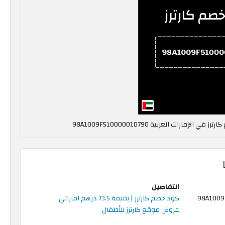
رات العربية 98A1009F510000010790
التفاصيل
98A1009
كود خصم كارترز | بقيمة 73.5 درهم اماراتي
عروض موقع كارترز للأطفال