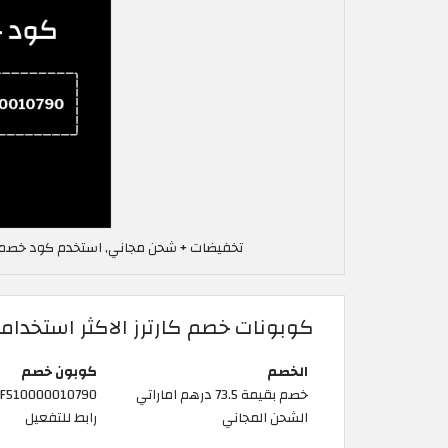
تخفيضات + شحن مجاني, استخدم كود خصم كارترز في الإما
كوبونات خصم كارترز الاكثر استخداما
الخصم
كوبون خصم
خصم بقيمة 73.5 درهم اماراتي
F510000010790
الشحن المجاني
رابط للتفعيل