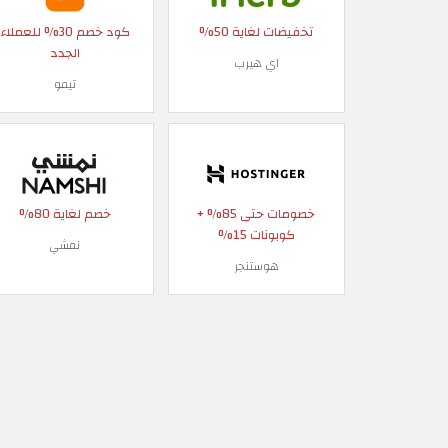
تخفيضات لغاية 50%
كود خصم 30% للعملاء
الجدد
اي هيرب
تيمو
خصومات حتى 85% +
خصم لغاية 80%
كوبونات 15%
نمشي
هوستنجر