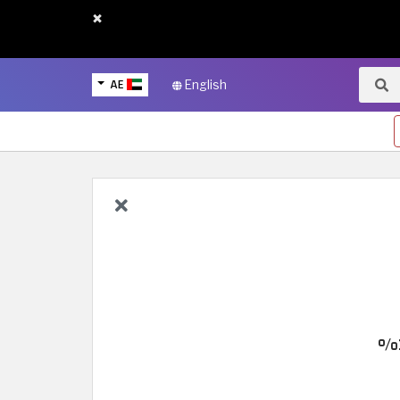
×
AE
English