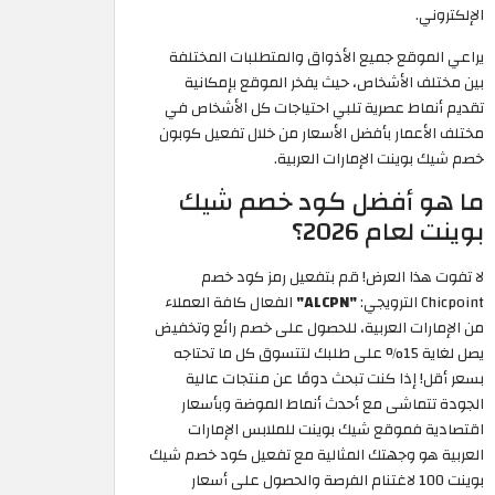
الإلكتروني.
يراعي الموقع جميع الأذواق والمتطلبات المختلفة
بين مختلف الأشخاص، حيث يفخر الموقع بإمكانية
تقديم أنماط عصرية تلبي احتياجات كل الأشخاص في
مختلف الأعمار بأفضل الأسعار من خلال تفعيل كوبون
خصم شيك بوينت الإمارات العربية.
ما هو أفضل كود خصم شيك
بوينت لعام 2026؟
لا تفوت هذا العرض! قم بتفعيل رمز كود خصم
Chicpoint الترويجي:
"ALCPN"
الفعال كافة العملاء
من الإمارات العربية، للحصول على خصم رائع وتخفيض
يصل لغاية 15% على طلبك لتتسوق كل ما تحتاجه
بسعر أقل! إذا كنت تبحث دومًا عن منتجات عالية
الجودة تتماشى مع أحدث أنماط الموضة وبأسعار
اقتصادية فموقع شيك بوينت للملابس الإمارات
العربية هو وجهتك المثالية مع تفعيل كود خصم شيك
بوينت 100 لاغتنام الفرصة والحصول على أسعار