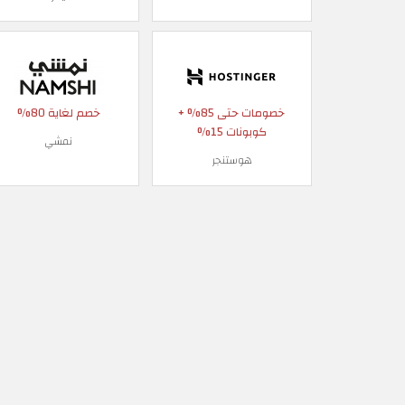
خصومات حتى 85% +
خصم لغاية 80%
كوبونات 15%
نمشي
هوستنجر