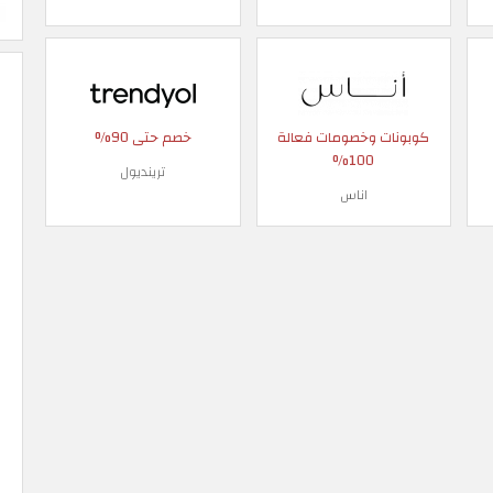
كوبونات وخصومات فعالة
خصم حتى 90%
100%
ترينديول
اناس