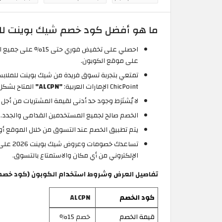
ما هو أفضل كود خصم شيك بوينت للمل
احصلي على تخفيض فوري حتى 15% على جميع المنتجات المعروضة بمتجر شيك بوينت للملابس الإمارات العربية عن طريق تفعيل رمز كود خصم شيك بوينت 2026:
على موقع الكوبون.
ChicPoint الإمارات العربية:
"ALCPN"
المتاح بشكل
لا يُشتَرَط وجود حد أدنى لقيمة المشتريات من أج
الخصم صالح لجميع المستخدمين القدامى والجدد.
يتم تطبيق الخصم عند التسوق من خلال الموقع أو 
تساعدك
الإلكتروني من أي مكان والاستمتاع بالتسوق.
تفاصيل العرض وشروط استخدام الكوبون (كود خصم شيك
كود الخصم
ALCPN
قيمة الخصم
خصم 15%