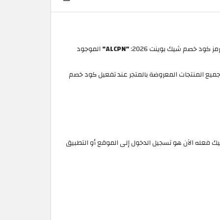
"ALCPN"
الموجود
 من شيك بوينت للملابس الإمارات العربية واحصلي على خصم قيمته تتراوح ما بين 12% إلى 15% على جميع المنتجات المعروضة بالمتجر عند تفعيل كود خصم
صة بك. كل ما عليك فعله الآن هو تسجيل الدخول إلى الموقع أو التطبيق