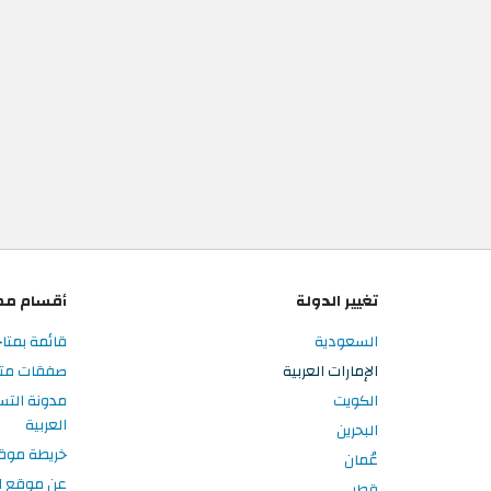
تغيير الدولة
أقسام مم
السعودية
قائمة بمتاج
الإمارات العربية
صفقات متاجر
الكويت
مدونة التس
العربية
البحرين
خريطة موق
عُمان
عن موقع ا
قطر