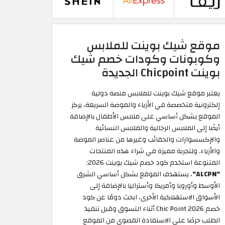
موقع شيك بوينت للملابس
وكوبونات وكودات خصم شيك
بوينت Chicpoint الجديدة
يعتبر موقع شيك بوينت للملابس منصة دولية
إلكترونية متخصصة في الأزياء والموضة السريعة، يركز
الموقع بشكل أساسي على ملابس الأطفال بالإضافة
أيضًا إلى الملابس الرجالية والملابس النسائية
والإكسسوارات والحقائب وغيرها من عناصر الموضة
والأزياء. ولِتجربة مميزة في شراء هذه المنتجات
المتنوعة استخدم كود خصم شيك بوينت 2026:
"ALCPN"
، يستهدف الموقع بشكل أساسي الشرق
الأوسط وأوروبا وأمريكا وأستراليا بالإضافة إلى
الأسواق الاستهلاكية الأخرى، ابحث دومًا عن كود
خصم Chic Point 2026 أثناء التسوق وقبل تنفيذ
الطلب حرصًا على الاستفادة القصوى من الموقع