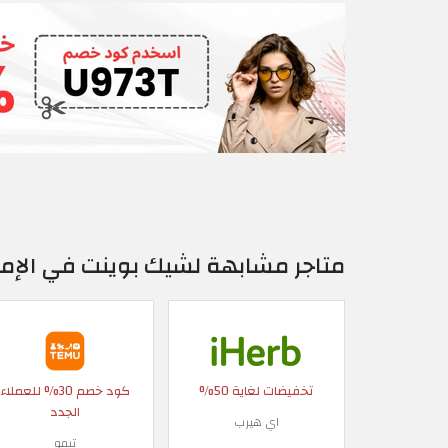
متاجر مشابهة لشيك بوينت في الإمار
تخفيضات لغاية 50%
كود خصم 30% للعملاء
الجدد
اي هيرب
تيمو