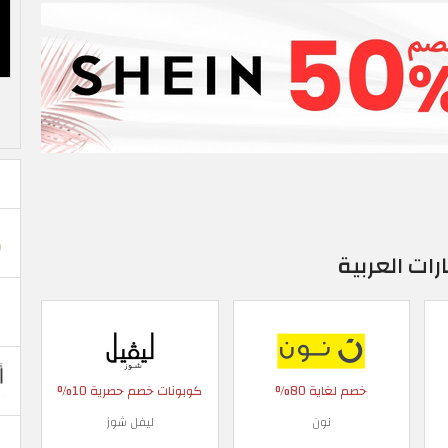
ات العربية
خصم لغاية 80%
كوبونات خصم حصرية 10%
نون
ليفل شوز