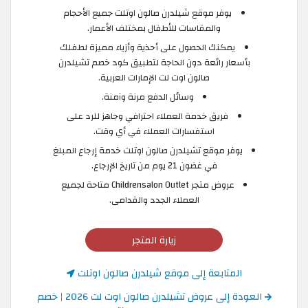
يوفر موقع شيلدرن صالون اوتلت جميع الأحجام
والمقاسات للأطفال بمختلف الأعمار.
يمكنك الحصول على أحذية وأزياء مميزة لطفلك
بأسعار رائعة دون الحاجة لتطبيق كود خصم تشيلدرن
صالون اوت لت الإمارات العربية.
وسائل الدفع مرنة وآمنة.
فريق خدمة العملاء احترافي وجاهز للرد على
استفسارات العملاء في أي وقت.
يوفر موقع تشيلدرن صالون اوتلت خدمة إرجاع المبلغ
في غضون 21 يوم من تاريخ الإرجاع.
عروض متجر Childrensalon Outlet متاحة لجميع
العملاء الجدد والقدامى.
زيارة المتجر
المتابعة إلى موقع شيلدرن صالون اوتلت
العودة إلى عروض تشيلدرن صالون اوت لت 2026 | خصم