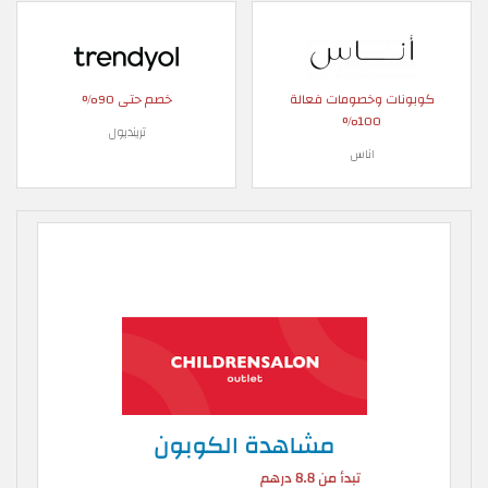
كوبونات وخصومات فعالة
خصم حتى 90%
100%
ترينديول
اناس