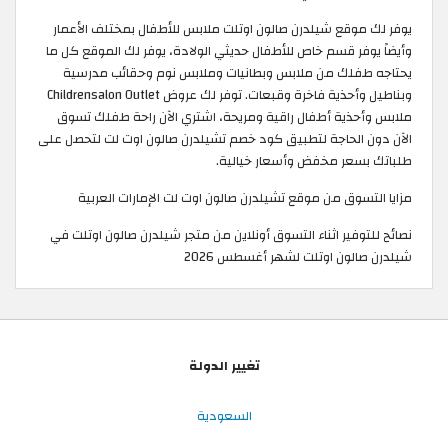
يوفر لك موقع شيلدرن صالون اوتلت ملابس للأطفال بمختلف الأعمار
وأيضاً يوفر قسم خاص للأطفال حديثي الولادة، يوفر لك الموقع كل ما
يحتاجه طفلك من ملابس وبطانيات وملابس نوم وحقائب مدرسية
وبناطيل وأحذية فاخرة وقبعات. توفر لك عروض Childrensalon Outlet
ملابس وأحذية أطفال راقية ومريحة، اشتري الآن راحة طفلك تسوق
الآن دون الحاجة لتطبيق كود خصم تشيلدرن صالون اوت لت لتحصل على
طلباتك بسعر مخفض وأسعار خيالية. ​
مزايا التسوق من موقع تشيلدرن صالون اوت لت الإمارات العربية
نصائح للتوفير اثناء التسوق أونلاين من متجر شيلدرن صالون اوتلت في
شيلدرن صالون اوتلت لشهر أغسطس 2026
تغيير الدولة
السعودية