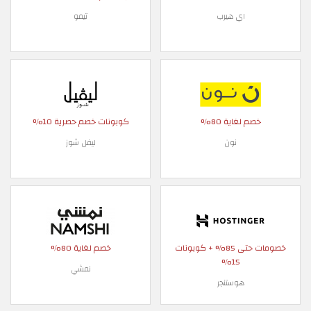
اي هيرب
تيمو
خصم لغاية 80%
كوبونات خصم حصرية 10%
نون
ليفل شوز
خصومات حتى 85% + كوبونات
خصم لغاية 80%
15%
نمشي
هوستنجر