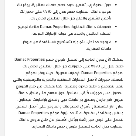
دون الحاجة إلى تفعيل كود خصم داماك العقارية، يوفر لك
موقع داماك العقارية خصم يصل إلى 70% على حجوزاتك
لأجمل الشقق والفلل من خلال التطبيق الخاص بك.
خصومات داماك العقارية Damac Properties متاحة لجميع
العملاء الحاليين والجدد في دولة الإمارات العربية.
لا يوجد حد أدنى لتجاوزه لتستطيع الاستفادة من عروض
داماك العقارية.
يمكنك الآن بدون الحاجة إلى تفعيل كوبون خصم Damac Properties
خصم يصل إلى 70% على حجوزاتك من خلال التطبيق الخاص بك
لموقع Damac Properties الإمارات العربية، حيث يوفر الموقع
للعملاء حجوزات لأجمل العقارات السكنية والتجارية والترفيهية والتي
تتميز بتصاميم داخلية فاخرة ومميزة، كما يمكنك من خلال الموقع
الحصول على حجوزات لأرقى الفنادق حول العالم مثل فندق داماك
ميزون كور جاردن وفندق باراماونت دبي وفندق باراماونت ميدتاون،
سارع الان للاستمتاع بأقوى الخصومات والعروض على أجمل الشقق
والفلل والفنادق الفاخرة. لا تتردد بزيارة موقع Damac Properties
لتحصل على فرص حجز رائعة وبأقل الأسعار من خلال عروض داماك
العقارية دون الحاجة لتفعيل كوبون خصم داماك العقارية.