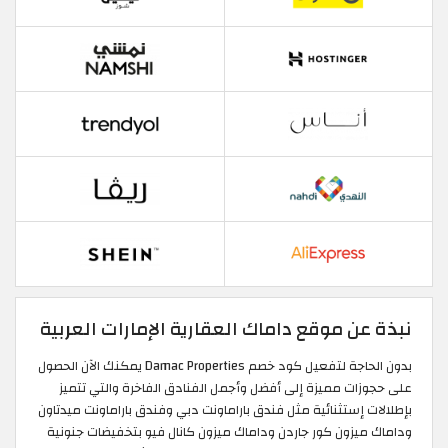
نبذة عن موقع داماك العقارية الإمارات العربية
بدون الحاجة لتفعيل كود خصم Damac Properties يمكنك الآن الحصول
على حجوزات مميزة إلى أفضل وأجمل الفنادق الفاخرة والتي تتميز
بإطلالات إستثنائية مثل فندق باراماونت دبي وفندق باراماونت ميدتاون
وداماك ميزون كور جاردن وداماك ميزون كانال فيو بتخفيضات جنونية