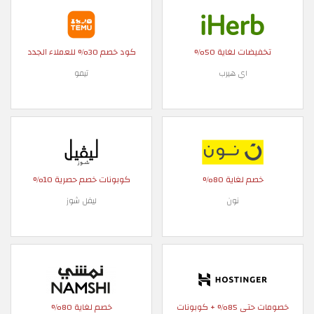
تخفيضات لغاية 50%
كود خصم 30% للعملاء الجدد
اي هيرب
تيمو
خصم لغاية 80%
كوبونات خصم حصرية 10%
نون
ليفل شوز
خصومات حتى 85% + كوبونات
خصم لغاية 80%