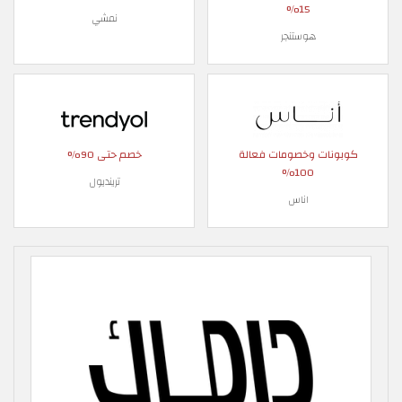
15%
نمشي
هوستنجر
كوبونات وخصومات فعالة
خصم حتى 90%
100%
ترينديول
اناس