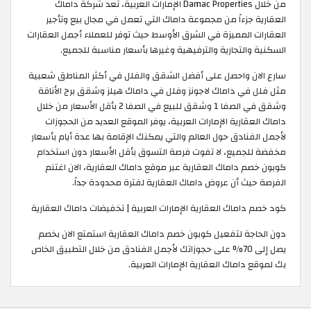
من خلال Damac Properties الإمارات العربية، تعد شركة داماك
العقارية جزءاً من مجموعة داماك التي تعمل في مجال بيع وتأجير
العقارات المميزة في الشرق الأوسط حيث توفر للعملاء أجمل العقارات
السكنية والتجارية والترفيهية وغيرها بأسعار مناسبة للجميع.
سارع الان واحصل على أفضل الشقق والفلل في أكثر المناطق شعبية
مثل فلل في داماك لاجونز وفلل في داماك هيلز وشقق برج الأناقة
وشقق في الصفا 1 وشقق للبيع في الصفا 2 بأقل الأسعار من خلال
داماك العقارية الإمارات العربية، يوفر الموقع العديد من الحجوزات
لأجمل الفنادق حول العالم والتي يمكنك الإقامة بها عدة أيام بأسعار
مخفضة للجميع، لا تفوت فرصة التسوق بأقل الأسعار دون استخدام
كوبون خصم داماك العقارية عبر موقع داماك العقارية، الان اغتنم
الفرصة حيث أن عروض داماك العقارية لفترة محدودة جداً. ​
كود خصم داماك العقارية الإمارات العربية | تخفيضات داماك العقارية
دون الحاجة لتفعيل كوبون خصم داماك العقارية استمتع الان بخصم
يصل إلى 70% على حجوزاتك لأجمل الفنادق من خلال التطبيق الخاص
بك لموقع داماك العقارية الإمارات العربية.