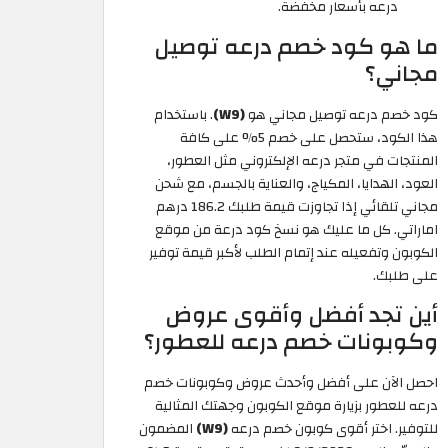
درعه بأسعار مخفضة.
ما هو كود خصم درعه توصيل
مجاني؟
كود خصم درعه توصيل مجاني هو
(W9)
. باستخدام
هذا الكود، ستحصل على خصم 5% على كافة
المنتجات في متجر درعه الإلكتروني مثل العطور،
العود، الهدايا، المكياج، والعناية بالجسم، مع شحن
مجاني تلقائي إذا تجاوزت قيمة طلبك 186.2 درهم
اماراتي. كل ما عليك هو نسخ كود درعة من موقع
الكوبون وتفعيله عند إتمام الطلب لأكبر قيمة توفير
على طلبك.
أين تجد أفضل وأقوى عروض
وكوبونات خصم درعه للعطور؟
احصل الآن على أفضل وأحدث عروض وكوبونات خصم
درعه للعطور بزيارة موقع الكوبون وجهتك المثالية
للتوفير. اختر أقوى كوبون خصم درعه
(W9)
المضمون