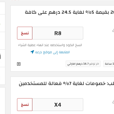
كوبون خصم درعه 2026 بقيمة 5% لغاية 24.5 درهم على كافة
نسخ
انسخ الكود واستخدمه عند انهاء عملية الشراء
المتابعة إلى موقع درعه
عة
اخر توفير
16.7 درهم اماراتي
كود خصم درعه أول طلب: خصومات لغاية 7% فعالة للمستخدمين
نسخ