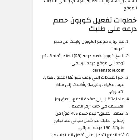
الشعر، وإكسسوارات العناية بالجسم، وباقي منتجات
الموقع.
خطوات تفعيل كوبون خصم
درعه على طلبك
قم بزيارة موقع الكوبون وابحث عن متجر
"درعه".
انسخ كوبون خصم درعه (R8) الظاهر أمامك، ثم
توجه إلى موقع درعه الرسمي:
deraahstore.com.
اختر المنتجات التي ترغب بشرائها (عطور، هدايا،
عود، مكياج، وغيرها) وأضفها إلى سلة
التسوق.
عند الانتقال إلى صفحة الدفع، الصق رمز
القسيمة في خانة "رمز الخصم".
اضغط "تطبيق" ليتم خصم 5% فورًا من
إجمالي طلبك مع شحن مجاني عند تجاوز
طلباتك 190 درهم اماراتي.
أكد الدفع لتحصل على أفضل المنتجات من