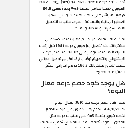
أحدث كود درعه للعطور 2026 هو
(W9)
، يوفر لك هذا
الكوبون خصمًا مباشرًا بقيمة
5% بحد أقصى 24.5
درهم اماراتي
على كافة المنتجات والتي تشمل
العطور الرجالية والنسائية، العود، منتجات التجميل،
الاكسسوارات والهدايا، والمزيد.
يمكنك الاستفادة من خصم فعال بقيمة 5% على
مشترياتك عند تفعيل رمز كوبون درعه
(R8)
قبل إتمام
الشراء لأكبر قيمة توفير على طلباتك عبر متجر درعه
الإلكتروني والتطبيق أيضًا، بالإضافة إلى توصيل مجاني
عندما تتجاوز مشترياتك 186.2 درهم اماراتي. يطبّق
تلقائيًا عند الدفع!!
هل يوجد كود خصم درعه فعال
اليوم؟
نعم، كود خصم درعه هذا
(W9)
فعال اليوم
6/8/2026، استخدم رمز الكوبون في مرحلة الدفع
لخصم فوري بقيمة 5% على منتجات درعه مثل:
العطور، العود، أطقم الهدايا، المكياج، أجهزة تصفيف