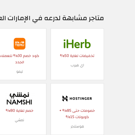
متاجر مشابهة لدرعه في الإمارات الع
تخفيضات لغاية 50%
كود خصم 30% للعملاء
الجدد
اي هيرب
تيمو
خصومات حتى 85% +
خصم لغاية 80%
كوبونات 15%
نمشي
هوستنجر