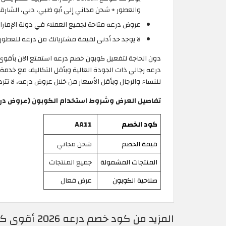
والعطور + شحن مجاني إلى أبو ظبي، دبي، الشارقة،
عروض درعه متاحة لجميع العملاء في دولة الإمارات
لا يوجد حد أدنى لقيمة مشترياتك من درعه للعطور
للنساء والرجال وبأقل الأسعار من خلال عروض درعه، لا
تفاصيل العرض وشروط استخدام الكوبون (عروض درعه | خصم يصل 
كود الخصم
AA11
قيمة الخصم
شحن مجاني
المنتجات المشمولة
جميع المنتجات
صلاحية الكوبون
عرض فعال
المزيد من كود خصم درعه 2026 أقوى كوبونات وقسائم Deraah الامارات بقيمة 5%