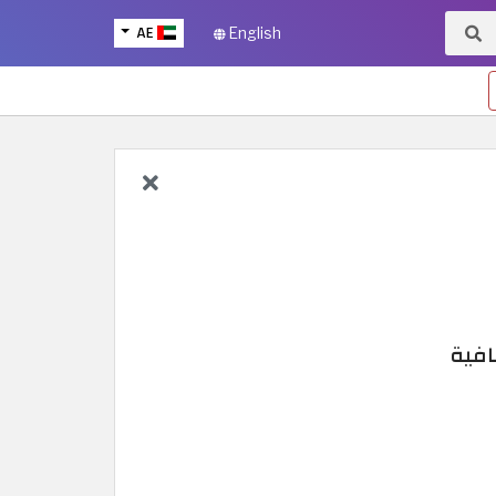
AE
English