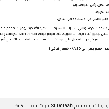
 العين، رأس الخيمة،…إلخ .
 العربية.
 حتى تتمكن من الاستفادة من العرض.
دون الحاجة لتفعيل كوبون خصم درعه استمتع الان بأقوى خصومات درعه والتي تصل 
درعه رجالي ذات الجودة العالية وبأقل التكاليف مع
 تتردد بزيارة موقع درعه لتحصل على فرصة تسوق مميزة وممتعة بحصولك على أق
الى 50% + خصم إضافي)