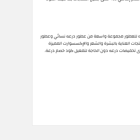
إلى 50% بمناسبة عيد الأم حيث يوفر لك موقع درعه للعطور مجموعة واسعة من عطور درعه نسائي وعطور
 خدمة شحن لجميع أنحاء الإمارات العربية، كما ويوفر موقع Deraah أجود الكريمات ومنتجات العناية بالبشرة والشعر والإكسسوارت المميزة
وى تخفيضات درعه دون الحاجة لتفعيل كود خصم درعة.