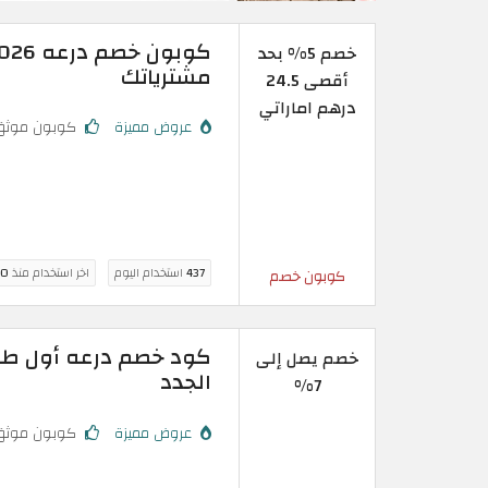
خصم 5% بحد
مشترياتك
أقصى 24.5
درهم اماراتي
عروض مميزة
كوبون موثق
437
استخدام اليوم
اخر استخدام منذ
10 سا
كوبون خصم
خصم يصل إلى
الجدد
7%
عروض مميزة
كوبون موثق