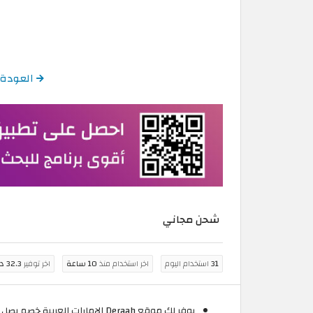
العودة إلى كود خصم در
شحن مجاني
31
استخدام اليوم
اخر استخدام منذ
10 ساعة
اخر توفير
32.3 درهم اماراتي
يوفر لك موقع Deraah الإمارات العربية خصم يصل الى 50% على جميع مشترياتك، فعّل كود خصم درعه عطور