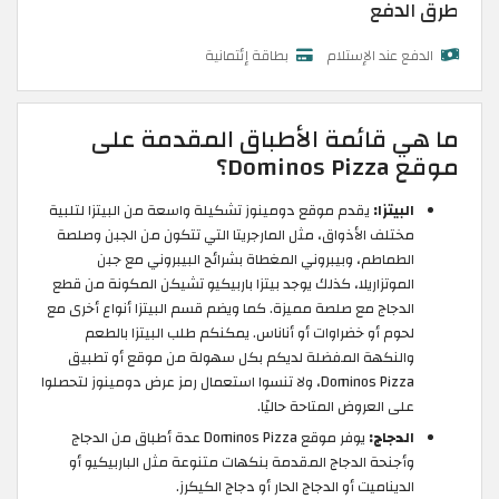
طرق الدفع
الدفع عند الإستلام
بطاقة إئتمانية
ما هي قائمة الأطباق المقدمة على
موقع Dominos Pizza؟
البيتزا:
يقدم موقع دومينوز تشكيلة واسعة من البيتزا لتلبية
مختلف الأذواق، مثل المارجريتا التي تتكون من الجبن وصلصة
الطماطم، وبيبروني المغطاة بشرائح البيبروني مع جبن
الموتزاريلا، كذلك يوجد بيتزا باربيكيو تشيكن المكونة من قطع
الدجاج مع صلصة مميزة. كما ويضم قسم البيتزا أنواع أخرى مع
لحوم أو خضراوات أو أناناس. يمكنكم طلب البيتزا بالطعم
والنكهة المفضلة لديكم بكل سهولة من موقع أو تطبيق
Dominos Pizza، ولا تنسوا استعمال رمز عرض دومينوز لتحصلوا
على العروض المتاحة حاليًا.
الدجاج:
يوفر موقع Dominos Pizza عدة أطباق من الدجاج
وأجنحة الدجاج المقدمة بنكهات متنوعة مثل الباربيكيو أو
الديناميت أو الدجاج الحار أو دجاج الكيكرز.