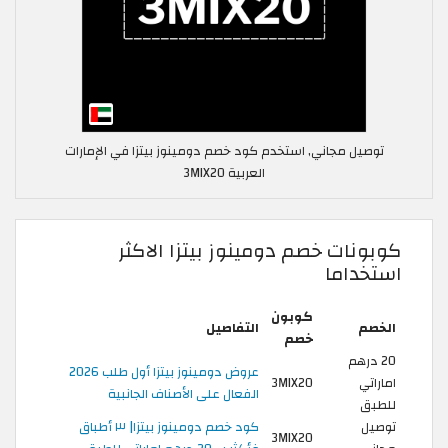
توصيل مجاني, استخدم كود خصم دومينوز بيتزا في الإمارات
العربية 3MIX20
كوبونات خصم دومينوز بيتزا الاكثر
استخداما
كوبون
الخصم
التفاصيل
خصم
20 درهم
عروض دومينوز بيتزا أول طلب 2026
اماراتي
3MIX20
الفعال على الأصناف الجانبية
للطبق
توصيل
كود خصم دومينوز بيتزا| ٣ أطباق
3MIX20