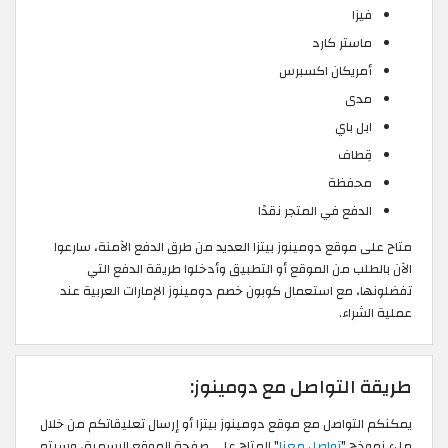
فيزا
ماستر كارد
أمريكان اكسبرس
مدى
ابل باي
قِطاف
محفظة
الدفع في المتجر نقدًا
متاح على موقع دومينوز بيتزا العديد من طرق الدفع الآمنة، سارعوا
الآن بالطلب من الموقع أو التطبيق وأدخلوا طريقة الدفع التي
تفضلونها، مع استعمال كوبون خصم دومينوز الإمارات العربية عند
عملية الشراء.
طريقة التواصل مع دومينوز:
يمكنكم التواصل مع موقع دومينوز بيتزا أو إرسال تعليقاتكم من خلال
ملء نموذج "
تواصل معنا
" المتاح على صفحة الموقع الرسمية، وسيتم