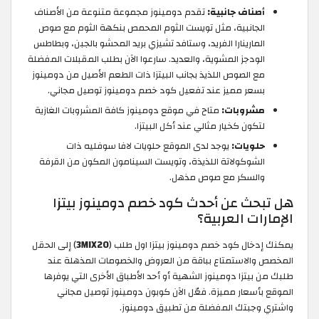
أصناف جانبية:
تقدم دومينوز مجموعة متنوعة من الأصناف
الجانبية، مثل تويست الثوم المحمص بنكهة الثوم مع صوص
المارينارا الفريد، وستافد تشيزي بريد المحشو بالجبن، وبطاطس
الودجز المشوية، والعديد. سارعوا الآن بطلب المقبلات المفضلة
مع الصوص اللذيذ بجانب البيتزا ذات الطعم الأصيل من دومينوز
بسعر مميز عند تفعيل كود خصم دومينوز توصيل مجاني.
مشروبات:
متاح في موقع دومينوز كافة المشروبات الغازية
لتكون كخيار مثالي عند أكل البيتزا.
حلويات:
يوجد لدى الموقع حلويات لافا سوفليه ذات
الشوكولاتة اللذيذة، وتويست السينامون المكون من القرفة
والسكر مع صوص مذهل.
هل تبحث عن أحدث كود خصم دومينوز بيتزا
الإمارات العربية؟
يمكنك إدخال كود خصم دومينوز بيتزا اول طلب (
3MIX20
) إلى الحقل
المخصص والاستمتاع بباقة من العروض والخصومات المذهلة عند
طلبك من بيتزا دومينوز الشهية أو أحد الأطباق الأخرى التي يوفرها
الموقع بأسعار مميزة. فعّل الآن كوبون دومينوز توصيل مجاني
واشتري وجبتك المفضلة من تطبيق دومينوز.