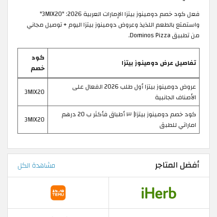
فعل كود خصم دومينوز بيتزا الإمارات العربية 2026: "3MIX20"
واستمتع بالطعم اللذيذ وعروض دومينوز بيتزا اليوم + توصيل مجاني
من تطبيق Dominos Pizza.
كود
تفاصيل عرض دومينوز بيتزا
خصم
عروض دومينوز بيتزا أول طلب 2026 الفعال على
3MIX20
الأصناف الجانبية
كود خصم دومينوز بيتزا| ٣ أطباق فأكثر ب 20 درهم
3MIX20
اماراتي للطبق
أفضل المتاجر
مشاهدة الكل