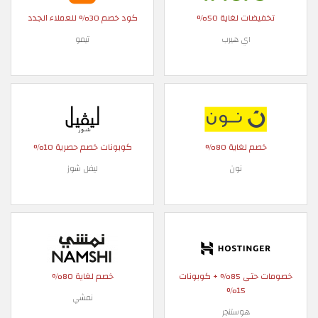
تخفيضات لغاية 50%
كود خصم 30% للعملاء الجدد
اي هيرب
تيمو
خصم لغاية 80%
كوبونات خصم حصرية 10%
نون
ليفل شوز
خصومات حتى 85% + كوبونات
خصم لغاية 80%
15%
نمشي
هوستنجر