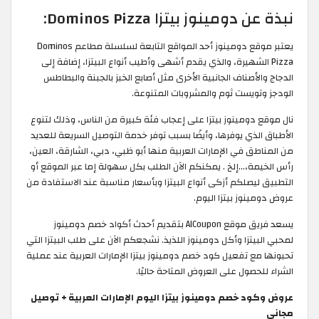
نبذة عن دومينوز بيتزا Dominos Pizza:
يعتبر موقع دومينوز أحد المواقع التابعة لسلسلة مطاعم Dominos
Pizza الشهيرة، والذي يقدم أشهى وأطيب أنواع البيتزا، إضافة إلى
الدجاج والأصناف الجانبية الأخرى مثل أصابع الخبز بالجبنة والبطاطس
الودجز وتويست ثوم والمشروبات المتنوعة.
نال موقع دومينوز بيتزا على إعجاب فئة كبيرة من الناس، وذلك لتنوع
الأطباق الذي يوفرها، وأيضًا بسبب توفر خدمة التوصيل السريعة للعديد
من المناطق في الإمارات العربية منها أبو ظبي، دبي، الشارقة، العين،
رأس الخيمة،…إلخ . يمكنكم الآن الطلب بكل سهولة إما عبر الموقع أو
التطبيق ليصلكم أزكى أنواع البيتزا وبأسعار مناسبة عند الاستفادة من
عروض دومينوز بيتزا اليوم.
يسعد فريق موقع AlCoupon بتقديم أحدث أكواد خصم دومينوز
لمحبي البيتزا وأكل دومينوز اللذيذ. نشجعكم الآن على طلب البيتزا التي
تحبونها مع تفعيل كود خصم دومينوز بيتزا الإمارات العربية عند عملية
الشراء للحصول على العروض المتاحة حاليًا.
عروض وكود خصم دومينوز بيتزا اليوم الإمارات العربية + توصيل
مجاني