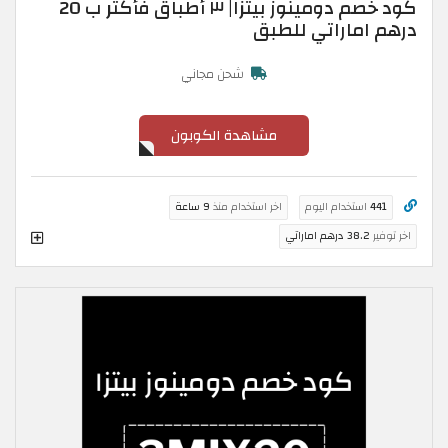
كود خصم دومينوز بيتزا| ٣ أطباق فأكثر ب 20
درهم اماراتي للطبق
شحن مجاني
مشاهدة الكوبون
441
استخدام اليوم
اخر استخدام منذ
9 ساعة
اخر توفير
38.2 درهم اماراتي