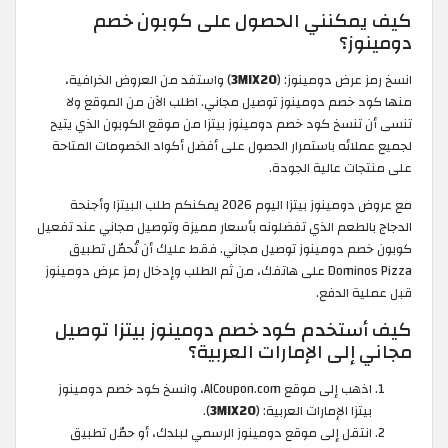
كيف يمكنني الحصول على كوبون خصم
دومينوز؟
انسخ رمز عرض دومينوز: (
3MIX20
) واستفد من العروض الخرافية،
منها كود خصم دومينوز توصيل مجاني. اطلب الآن من الموقع ولا
تنسى أن تنسخ كود خصم دومينوز بيتزا من موقع الكوبون الذي يتيح
لجميع عملائه باستمرار الحصول على أفضل أكواد الخصومات المتاحة
على منتجات عالية الجودة.
مع عروض دومينوز بيتزا اليوم 2026 يمكنكم طلب البيتزا وأجنحة
الدجاج بالطعم الذي تفضلونه بأسعار مميزة وتوصيل مجاني عند تفعيل
كوبون خصم دومينوز توصيل مجاني. فقط عليك أن تُحمّل تطبيق
Dominos Pizza على هاتفك، من ثم الطلب وإدخال رمز عرض دومينوز
قبل عملية الدفع.
كيف أستخدم كود خصم دومينوز بيتزا توصيل
مجاني إلى الإمارات العربية؟
اذهب إلى موقع AlCoupon.com، وانسخ كود خصم دومينوز
بيتزا الإمارات العربية: (
3MIX20
).
انتقل إلى موقع دومينوز الرسمي لبلدك، أو حمّل تطبيق