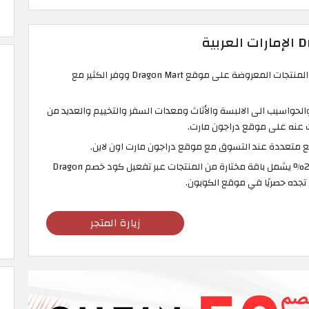
اختر ما يناسبك من بين آلاف المنتجات المعروضة على موقع Dragon Mart ووفر الكثير مع
والحواسيب الى الالبسة والأثاث ومعدات السفر والتخييم والعديد من
ث عنه على موقع دراجون مارت.
متعددة عند التسوق مع موقع دراجون مارت اون لاين.
استفد من تخفيض قيمته 20% يشمل باقة مختارة من المنتجات عبر تفعيل كود خصم Dragon
زيارة المتجر