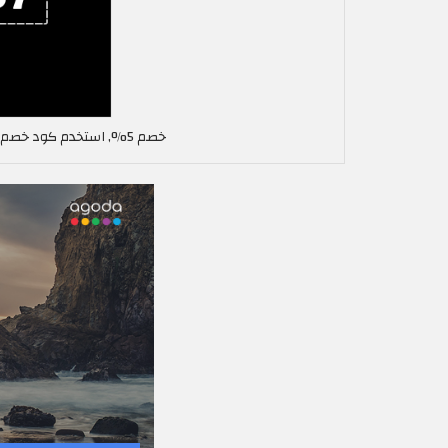
خصم 5%, استخدم كود خصم دراجون مارت في الإمارات العربية DM87