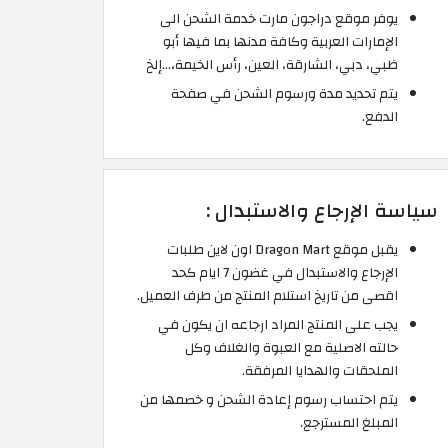
يوفر موقع دراجون مارت خدمة الشحن الى
الإمارات العربية وكافة مدنها بما فيها أبو
ظبي، دبي، الشارقة، العين، رأس الخيمة،…إلخ
يتم تحديد مدة ورسوم الشحن في صفحة
الدفع.
سياسة الإرجاع والاستبدال :
يقبل موقع Dragon Mart اون لاين طلبات
الإرجاع والاستبدال في غضون 7 ايام كحد
اقصى من تاريخ استلام المنتج من طرف العميل.
يجب على المنتج المراد ارجاعه ان يكون في
حالته الاصلية مع العبوة والغلاف وكل
الملحقات والهدايا المرفقة.
يتم احتساب رسوم إعادة الشحن و خصمها من
المبلغ المسترجع.