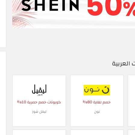
 العربية
خصم لغاية 80%
كوبونات خصم حصرية 10%
نون
ليفل شوز