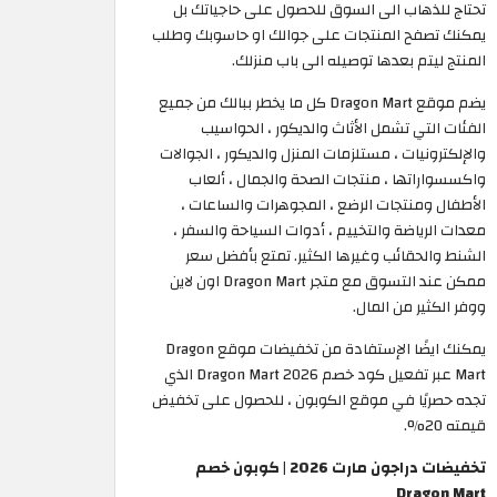
تحتاج للذهاب الى السوق للحصول على حاجياتك بل
يمكنك تصفح المنتجات على جوالك او حاسوبك وطلب
المنتج ليتم بعدها توصيله الى باب منزلك.
يضم موقع Dragon Mart كل ما يخطر ببالك من جميع
الفئات التي تشمل الأثاث والديكور ، الحواسيب
والإلكترونيات ، مستلزمات المنزل والديكور ، الجوالات
واكسسواراتها ، منتجات الصحة والجمال ، ألعاب
الأطفال ومنتجات الرضع ، المجوهرات والساعات ،
معدات الرياضة والتخييم ، أدوات السياحة والسفر ،
الشنط والحقائب وغيرها الكثير. تمتع بأفضل سعر
ممكن عند التسوق مع متجر Dragon Mart اون لاين
ووفر الكثير من المال.
يمكنك ايضًا الإستفادة من تخفيضات موقع Dragon
Mart عبر تفعيل كود خصم Dragon Mart 2026 الذي
تجده حصريًا في موقع الكوبون ، للحصول على تخفيض
قيمته 20%.
تخفيضات دراجون مارت 2026 | كوبون خصم
Dragon Mart