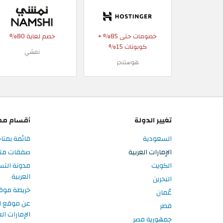
خصومات حتى 85% +
خصم لغاية 80%
كوبونات 15%
نمشي
هوستنجر
تغيير الدولة
أقسام مم
السعودية
قائمة بمتاج
الإمارات العربية
صفقات متاجر
الكويت
مدونة التس
العربية
البحرين
خريطة موق
عُمان
عن موقع ا
قطر
الإمارات الع
جمهورية مصر