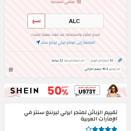
منتهي الصلاحية
نسخ
انسخ الكود واستخدمه عند انهاء عملية الشراء
المتابعة إلى موقع ايرلي ليرننغ سنتر
15
استخدام اليوم
اخر استخدام منذ
12 ساعة
اخر توفير
45.1 درهم اماراتي
تقييم الزبائن لمتجر ايرلي ليرننغ سنتر في
الإمارات العربية