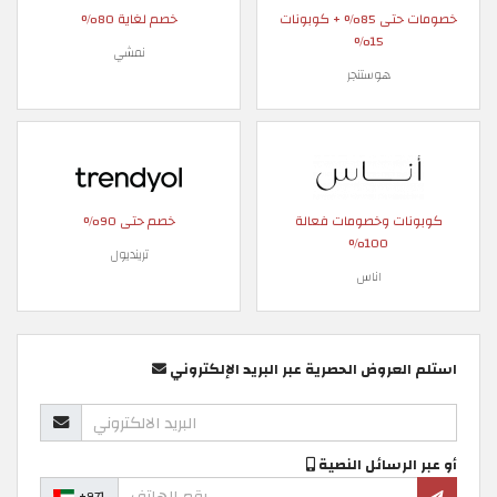
خصومات حتى 85% + كوبونات
خصم لغاية 80%
15%
نمشي
هوستنجر
كوبونات وخصومات فعالة
خصم حتى 90%
100%
ترينديول
اناس
استلم العروض الحصرية عبر البريد الإلكتروني
أو عبر الرسائل النصية
+971