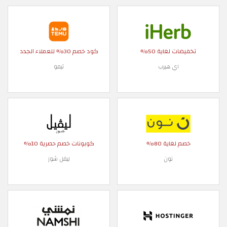
تخفيضات لغاية 50%
كود خصم 30% للعملاء الجدد
اي هيرب
تيمو
خصم لغاية 80%
كوبونات خصم حصرية 10%
نون
ليفل شوز