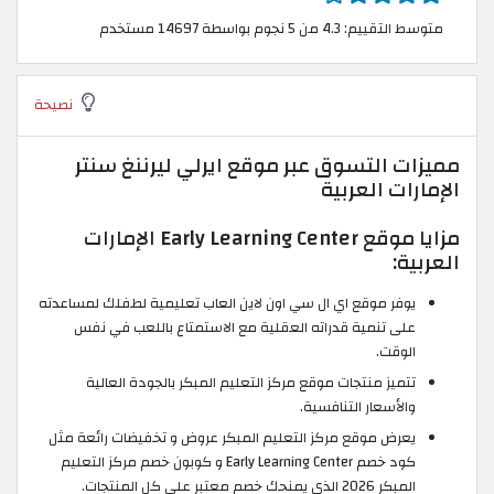
متوسط التقييم: 4.3 من 5 نجوم بواسطة 14697 مستخدم
نصيحة
مميزات التسوق عبر موقع ايرلي ليرننغ سنتر
الإمارات العربية
مزايا موقع Early Learning Center الإمارات
العربية:
يوفر موقع اي ال سي اون لاين العاب تعليمية لطفلك لمساعدته
على تنمية قدراته العقلية مع الاستمتاع باللعب في نفس
الوقت.
تتميز منتجات موقع مركز التعليم المبكر بالجودة العالية
والأسعار التنافسية.
يعرض موقع مركز التعليم المبكر عروض و تخفيضات رائعة مثل
كود خصم Early Learning Center و كوبون خصم مركز التعليم
المبكر 2026 الذي يمنحك خصم معتبر على كل المنتجات.