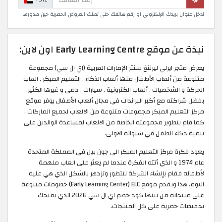
ادخل عنوان بريدك الإلكتروني او رقم هاتفك حتى تصلك العروض الحصرية حين صدورها
نبذة عن موقع Early Learning Centre اون لاين:
يعرض متجر ايرلي ليرننغ سنتر الإمارات العربية (اي ال سي) مجموعة
متنوعة من ألعاب الأطفال منها ألعاب الذكاء , التعليم المبكر , العاب
الحركة و الشخصيات , ألعاب الكترونية , سيارات , دمى و غيرها الكثير.
بفضل شراكته مع أكبر البراندات في مجال ألعاب الأطفال يوفر موقع
مركز التعليم المبكر مجموعات متنوعة من الالعاب لجميع الماركات ,
كما قام بتطوير مجموعته الخاصة من الالعاب لمساعدة الوالدين على
تنمية ذكاء الطفل في سنواته الاولى.
يعود فكرة مركز التعليم المبكر الى جون بيل في المملكة المتحدة
عام 1974 و الذي أتته الفكرة عندما لم يعثر على العاب ملهمة
لأطفاله فقام بإنشاء الشركة لتتطور وتزدهر بالشكل الذي هي عليه
اليوم. هذا ويقدم موقع Early Learning Center) ELC) خصومات متنوعة
على منتجاته من بينها كود خصم اي ال سي 2026 الذي يمنحك
تخفيضات حصرية على كل المنتجات.