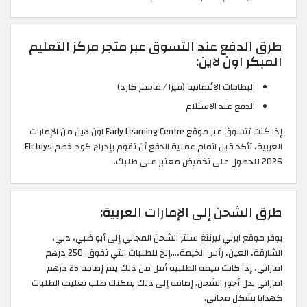
طرق الدفع عند التسوق عبر متجر مركز التعليم
المبكر اون لاين:
البطاقات الائتمانية (فيزا / ماستر كارد)
الدفع عند الاستلام
إذا كنت تتسوق عبر موقع Early Learning Centre اون لاين من الإمارات
العربية، تأكد قبل اتمام عملية الدفع أن تقوم بإدراج كود خصم Elctoys
2026 للحصول على تخفيض معتبر على طلبك.
طرق الشحن إلى الإمارات العربية:
يوفر موقع ايرلي ليرننغ سنتر الشحن المجاني إلى أبو ظبي، دبي،
الشارقة، العين، رأس الخيمة،…إلخ للطلبات التي تفوق: 250 درهم
اماراتي، إذا كانت قيمة الطلبية أقل من ذلك يتم إضافة 25 درهم
اماراتي بدل أجور الشحن. إضافة إلى ذلك يمكنك طلب تغليف الطلبات
كهدايا بشكل مجاني.