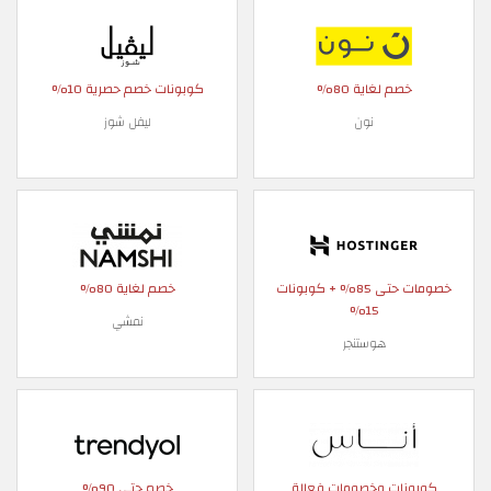
خصم لغاية 80%
كوبونات خصم حصرية 10%
نون
ليفل شوز
خصومات حتى 85% + كوبونات
خصم لغاية 80%
15%
نمشي
هوستنجر
كوبونات وخصومات فعالة
خصم حتى 90%