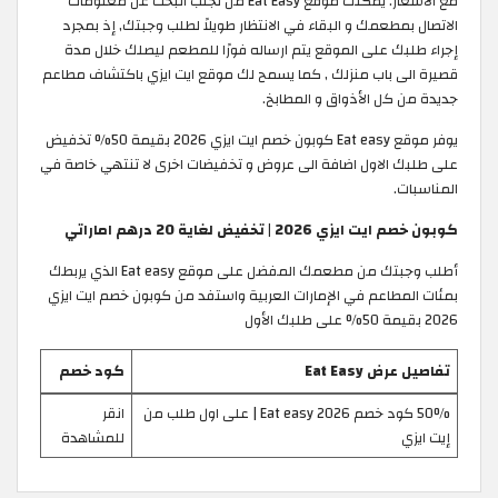
مع الأسعار. يمكنك موقع Eat Easy من تجنب البحث عن معلومات
الاتصال بمطعمك و البقاء في الانتظار طويلاً لطلب وجبتك, إذ بمجرد
إجراء طلبك على الموقع يتم ارساله فورًا للمطعم ليصلك خلال مدة
قصيرة الى باب منزلك , كما يسمح لك موقع ايت ايزي باكتشاف مطاعم
جديدة من كل الأذواق و المطابخ.
يوفر موقع Eat easy كوبون خصم ايت ايزي 2026 بقيمة 50% تخفيض
على طلبك الاول اضافة الى عروض و تخفيضات اخرى لا تنتهي خاصة في
المناسبات.
كوبون خصم ايت ايزي 2026 | تخفيض لغاية 20 درهم اماراتي
أطلب وجبتك من مطعمك المفضل على موقع Eat easy الذي يربطك
بمئات المطاعم في الإمارات العربية واستفد من كوبون خصم ايت ايزي
2026 بقيمة 50% على طلبك الأول
تفاصيل عرض Eat Easy
كود خصم
50% كود خصم Eat easy 2026 | على اول طلب من
انقر
إيت ايزي
للمشاهدة