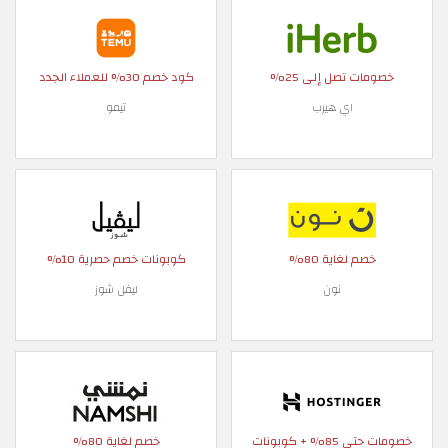
خصومات تصل إلى 25%
كود خصم 30% للعملاء الجدد
اي هيرب
تيمو
خصم لغاية 80%
كوبونات خصم حصرية 10%
نون
ليفل شوز
خصومات حتى 85% + كوبونات
خصم لغاية 80%