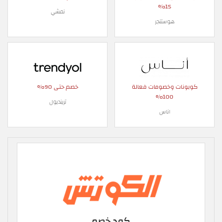
15%
نمشي
هوستنجر
كوبونات وخصومات فعالة
خصم حتى 90%
100%
ترينديول
اناس