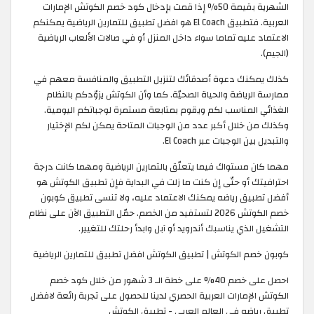
الشهرية بقيمة 50% إذا قمت بإدخال كود خصم الكوتش الإمارات
العربية. فتطبيق El Coach هو افضل تطبيق للتمارين الرياضية يمكنكم
الاعتماد عليه تماما سواء داخل المنزل أو في صالات الألعاب الرياضية
(الجيم).
كذلك يمكنك دعوة أصدقائك لتنزيل التطبيق والمنافسة معهم في
ممارسة الرياضة والحياة الصحيّة. كما وأن الكوتش يزوّدكم بالنظام
الغذائي المناسب لكم ويقوم بمتابعة مستمرة لوجباتكم اليومية.
وكذلك من خلال أكبر عدد من الوجبات المتاحة يمكن لكم الإختيار
والتبديل بين الوجبات عبر El Coach.
مهما كان مستواك فيما يتعلّق بالتمارين الرياضية ومهما كانت درجة
احترافيتك أو حتّى إن كنت ما زلت في البداية فإن تطبيق الكوتش هو
أفضل تطبيق رياضه يمكنك الاعتماد عليه، ولا تنسى تطبيق كوبون
خصم الكوتش 2026 لتستفيد من الخصم. حمّل التطبيق الآن على نظام
التشغيل الذي يناسبك أندرويد أو آبل وابدأ رحلتك للتغيير.
كوبون خصم الكوتش | تطبيق الكوتش افضل تطبيق للتمارين الرياضية
احصل على خصم 40% على خطة الـ 3 شهور من خلال كود خصم
الكوتش الإمارات العربية الحصري لدينا للحصول على تجربة رائعة لافضل
تطبيق رياضه في العالم العربي - تطبيق الكوتش