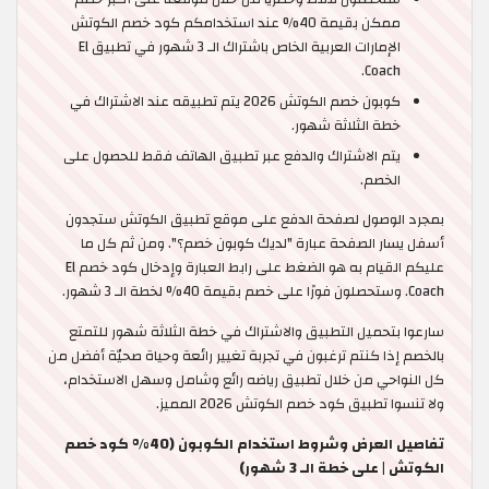
ممكن بقيمة 40% عند استخدامكم كود خصم الكوتش
الإمارات العربية الخاص باشتراك الـ 3 شهور في تطبيق El
Coach.
كوبون خصم الكوتش 2026 يتم تطبيقه عند الاشتراك في
خطة الثلاثة شهور.
يتم الاشتراك والدفع عبر تطبيق الهاتف فقط للحصول على
الخصم.
بمجرد الوصول لصفحة الدفع على موقع تطبيق الكوتش ستجدون
أسفل يسار الصفحة عبارة "لديك كوبون خصم؟". ومن ثم كل ما
عليكم القيام به هو الضغط على رابط العبارة وإدخال كود خصم El
Coach. وستحصلون فورًا على خصم بقيمة 40% لخطة الـ 3 شهور.
سارعوا بتحميل التطبيق والاشتراك في خطة الثلاثة شهور للتمتع
بالخصم إذا كنتم ترغبون في تجربة تغيير رائعة وحياة صحيّة أفضل من
كل النواحي من خلال تطبيق رياضه رائع وشامل وسهل الاستخدام،
ولا تنسوا تطبيق كود خصم الكوتش 2026 المميز.
تفاصيل العرض وشروط استخدام الكوبون (40% كود خصم
الكوتش | على خطة الـ 3 شهور)