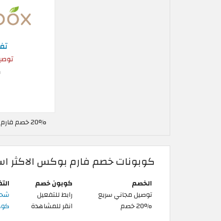
20% خصم فارم بوكس في الإمارات العربية
كوبونات خصم فارم بوكس الاكثر اس
الخصم
كوبون خصم
الت
توصيل مجاني سريع
رابط للتفعيل
شحن
20% خصم
انقر للمشاهدة
كود خص