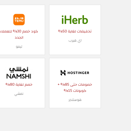
تخفيضات لغاية 50%
كود خصم 30% للعملاء
الجدد
اي هيرب
تيمو
خصومات حتى 85% +
خصم لغاية 80%
كوبونات 15%
نمشي
هوستنجر