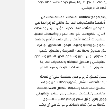
يمكنك الحصول عليها بسعر جيد عند استخدام كود
خصم فارم بوكس.
يضم موقع Farmbox منتجات آلاف المنتجات من
الأطعمة والمشروبات الطازجة، والتي تم إدراجها في
العديد من الفئات، منها: حجرة المؤن، البيض ومنتجات
الألبان، الخضروات، الفواكه، اللحوم والأسماك، المخبز،
المشروبات، أغذية الأطفال مثل حليب الرُّضع وتركيبة
النمو وبيو إيطاليا وغيرها، الزهور، الصناديق الجاهزة
مثل صندوق وجبة غداء المدرسة وصندوق الفطور
وصندوق الجبن الكبير وصندوق الجبن الصغير وصندوق
الديتوكس وصناديق الفواكه والخضروات الطازجة
وصندوق الخريف للمنتجات الطازجة، وغيرها الكثير.
يعمل تطبيق فارم بوكس بسلاسة على أي نسخة
تابعة لأنظمة التشغيل أندرويد وIOS. تتميز واجهة
التطبيق ببساطتها وسهولة التعامل معها. يمكنك
الآن تحميل تطبيق فارم بوكس من المتجر الإلكتروني
جوجل بلاي أو آبل ستور وإتمام عمليات التسوق
الخاصة بك من خلاله باستخدام جوالك في أي وقت