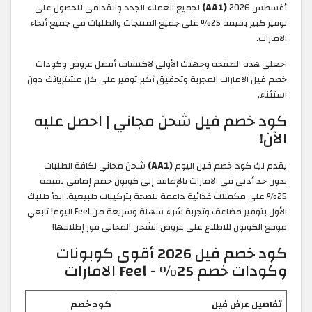
أغسطس 2026
(AA1)
لجميع العملاء الجدد والقدامى للحصول على
توفير كبير بقيمة 25% على جميع المنتجات والطلبات في جميع أنحاء
الامارات.
اجعلي هذه الصفحة وجهتك الأولى لاكتشاف أفضل عروض وكودات
خصم فيل الامارات المجربة وتحقيق أكبر توفير على كل مشترياتك دون
استثناء.
كود خصم فيل شحن مجاني | احصل عليه
الآن!
يقدم لكِ كود خصم فيل اليوم
(AA1)
شحن مجاني لكافة الطلبات
بدون حد أدنى في الامارات بالإضافة إلى كوبون خصم إضافي بقيمة
25% على مكملات غذائية داعمة للصحة بتركيبات طبيعية. ابدأ طلبك
الأول بتوفير مضاعف وتجربة شراء سهلة وسريعة من Feel اليوم! تابعي
موقع الكوبون للاطلاع على عروض الشحن المجاني فور إطلاقها!
كود خصم فيل 2026 أقوى كوبونات
وكودات خصم 25% - Feel الامارات
تفاصيل عرض فيل
كود خصم