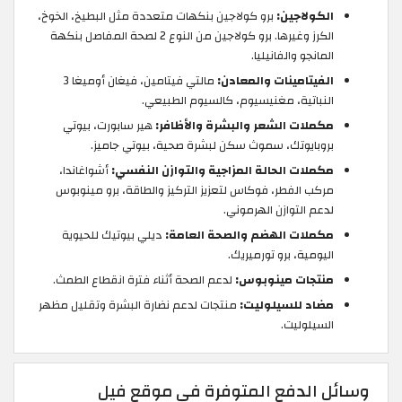
الكولاجين:
برو كولاجين بنكهات متعددة مثل البطيخ، الخوخ،
الكرز وغيرها. برو كولاجين من النوع 2 لصحة المفاصل بنكهة
المانجو والفانيليا.
الفيتامينات والمعادن:
مالتي فيتامين، فيغان أوميغا 3
النباتية، مغنيسيوم، كالسيوم الطبيعي.
مكملات الشعر والبشرة والأظافر:
هير سابورت، بيوتي
بروبايوتك، سموث سكن لبشرة صحية، بيوتي جاميز.
مكملات الحالة المزاجية والتوازن النفسي:
أشواغاندا،
مركب الفطر، فوكاس لتعزيز التركيز والطاقة، برو مينوبوس
لدعم التوازن الهرموني.
مكملات الهضم والصحة العامة:
ديلي بيوتيك للحيوية
اليومية، برو تورميريك.
منتجات مينوبوس:
لدعم الصحة أثناء فترة انقطاع الطمث.
مضاد للسيلوليت:
منتجات لدعم نضارة البشرة وتقليل مظهر
السيلوليت.
وسائل الدفع المتوفرة في موقع فيل