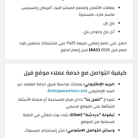
بطاقات الائتمان والخصم المباشر (فيزا، أمريكان إكسبريس،
ماستر كارد، مايسترو).
باي بال.
أبل باي وجوجل باي.
احصل على خصم إضافي بقيمة 25% على مشترياتك بتفعيل كود
خصم فيل 2026
(AA1)
قبل إتمام الدفع.
كيفية التواصل مع خدمة عملاء موقع فيل
البريد الإلكتروني:
يمكنك مراسلة فريق خدمة العملاء عبر
البريد الإلكتروني (
hello@wearefeel.com
).
نموذج
“اتصل بنا”
داخل مركز المساعدة أو صفحة الأسئلة
الشائعة على الموقع الرسمي.
أيقونة "دردشة" (Chat):
شات بوت تلقائي في الزاوية
السفلية من الموقع.
وسائل التواصل الاجتماعي:
مثل إنستجرام، فيسبوك.