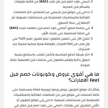
انسخي كود خصم فيل اول طلب
(AA1)
من قائمة كوبونات
وقسائم فيل المجربة.
ادخلي إلى موقع فيل الرسمي عبر المتصفح، اختر المكملات
الغذائية والفيتامينات المصنوعة من مستخلصات طبيعية، ثم
أضفها إلى سلة التسوق.
في صفحة الدفع، ألصقي كود خصم فيل للعملاء الجدد
(AA1)
في الخانة المخصصة على طلبك الأول.
انقري الآن على تفعيل الكوبون؛ ليتم تطبيق خصم 25% على
اول طلب من Feel الامارات. بالإضافة هدية مجانية مميزة عند
الاشتراك.
اختر طريقة الدفع المناسبة وأكمل الطلب، واستمتع بتجربة
تسوق ذكية وتوفير مضمون على منتجات فيل الطبيعية عالية
الجودة.
ما هي أقوى عروض وكوبونات خصم فيل
Feel الامارات؟
يقدّم لكِ موقع الكوبون عروض ورموز ترويجية فعالة ومستمرة على
كافة المنتجات في موقع فيل من المكملات الغذائية والفيتامينات
المصنوعة من مستخلصات طبيعية. ادخلي إلى موقع الكوبون أو
حمّلي التطبيق على هاتفك، احصلي على كود خصم فيل فعال في