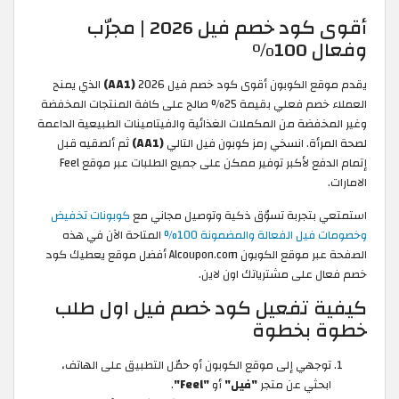
أقوى كود خصم فيل 2026 | مجرّب
وفعال 100%
يقدم موقع الكوبون أقوى كود خصم فيل 2026
(AA1)
الذي يمنح
العملاء خصم فعلي بقيمة 25% صالح على كافة المنتجات المخفضة
وغير المخفضة من المكملات الغذائية والفيتامينات الطبيعية الداعمة
لصحة المرأة. انسخي رمز كوبون فيل التالي
(AA1)
ثم ألصقيه قبل
إتمام الدفع لأكبر توفير ممكن على جميع الطلبات عبر موقع Feel
الامارات.
استمتعي بتجربة تسوّق ذكية وتوصيل مجاني مع
كوبونات تخفيض
وخصومات فيل الفعالة والمضمونة 100%
المتاحة الآن في هذه
الصفحة عبر موقع الكوبون Alcoupon.com أفضل موقع يعطيك كود
خصم فعال على مشترياتك اون لاين.
كيفية تفعيل كود خصم فيل اول طلب
خطوة بخطوة
توجهي إلى موقع الكوبون أو حمّل التطبيق على الهاتف،
ابحثي عن متجر
"فيل"
أو
"Feel"
.