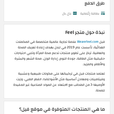
طرق الدفع
بطاقة إئتمانية
باي بال
نبذة حول متجر Feel
فيل
Wearefeel.com
علامة تجارية عالمية متخصصة في المكملات
الغذائية، تأسست عام 2019 في لندن بهدف إعادة تعريف الصحة
والعافية. تركز على تطوير منتجات تدعم صحة المرأة وتلبي احتياجات
حقيقية مثل الطاقة، جودة النوم، إدارة الوزن، صحة الشعر والبشرة
والأظافر والمزيد.
تعتمد منتجات فيل في تركيباتها على مكونات طبيعية وعشبية
وفيتامينات ومعادن أساسية مثل الأشواغاندا، الفطر الطبي، وزيت
الأوميغا-3 من الطحالب مع الابتعاد عن المواد الصناعية غير المفيدة
للصحة.
ما هي المنتجات المتوفرة في موقع فيل؟