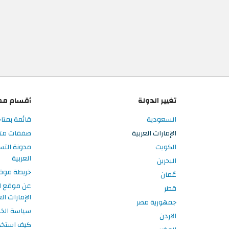
تغيير الدولة
أقسام مم
السعودية
قائمة بمتاج
الإمارات العربية
صفقات متاجر
الكويت
مدونة التس
العربية
البحرين
خريطة موق
عُمان
عن موقع ا
قطر
الإمارات الع
جمهورية مصر
سياسة الخ
الاردن
كيف استخد