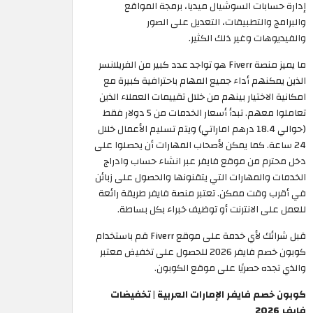
إدارة حسابات السوشيال ميديا، برمجة المواقع
والبرامج والتطبيقات، التعديل على الصور
والفيديوهات وغير ذلك الكثير.
ما يميز منصة Fiverr هو تواجد عدد كبير من الفريلانسر
الذين يمكنهم أداء جميع المهام باحترافية كبيرة مع
امكانية الاختيار بينهم من خلال تقييمات العملاء الذين
تعاملوا معهم. تبدأ أسعار الخدمات من 5 دولار فقط
(حوالي 18.4 درهم اماراتي) ويتم تسليم الأعمال خلال
24 ساعة. كما يمكن لأصحاب المهارات أن يحصلوا على
دخل محترم من موقع فايفر عبر انشاء حساب وادراج
الخدمات والمهارات التي يتقنونها والحصول على زبائن
في أقرب وقت ممكن. تعتبر منصة فايفر طريقة رائعة
للعمل على الانترنت أو توظيف خبراء بكل بساطة.
قبل شرائك لأي خدمة على موقع Fiverr قم باستخدام
كوبون خصم فايفر 2026 للحصول على تخفيض معتبر
والذي تجده حصريًا على موقع الكوبون.
كوبون خصم فايفر الإمارات العربية | تخفيضات
فايفر 2026