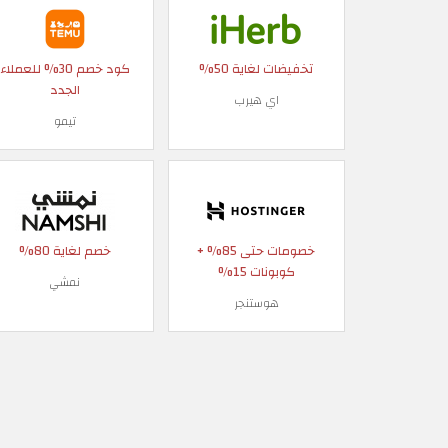
تخفيضات لغاية 50%
كود خصم 30% للعملاء
الجدد
اي هيرب
تيمو
خصومات حتى 85% +
خصم لغاية 80%
كوبونات 15%
نمشي
هوستنجر