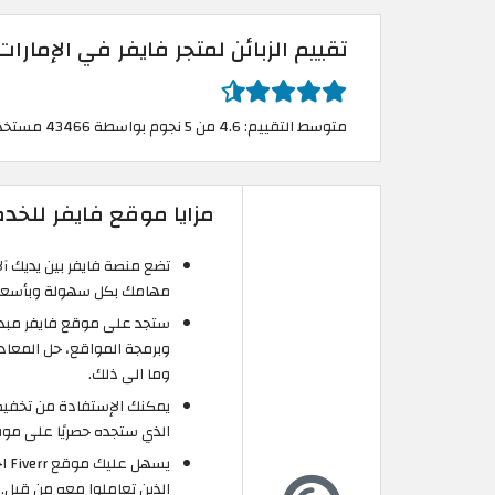
تقييم الزبائن لمتجر فايفر في الإمارات
متوسط التقييم: 4.6 من 5 نجوم بواسطة 43466 مستخدم
مزايا موقع فايفر للخد
تضع منصة فايفر بين يديك آل
مهامك بكل سهولة وبأسعار تنافسية تبدأ من 5 دو
ستجد على موقع فايفر مبدعي
وبرمجة المواقع، حل المعادلا
وما الى ذلك.
الذي ستجده حصريًا على موق
يس
الذين تعاملوا معه من قبل.