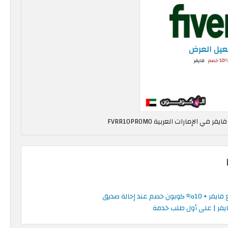
 خصم عند إحالة صديق
فر | على أول طلب خدمة