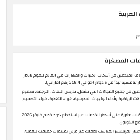
 العربية
مات المصغرة
اف المبدعين من أصحاب الخبرات والمهارات في العالم لتقوم بانجاز
لار (حوالي 18.4 درهم اماراتي).
ن من جميع المجالات التي تشمل، تدريس اللغات، الترجمة، تصميم
ت الرياضية وأداء الواجبات المدرسية، خبراء التغذية، خبراء التصميم
يمكنك الإستفادة من تخفيضات مغرية على أسعار الخدمات عبر استخدام كود خصم فايفر 2026
ع الكوبون.
هل عليك موقع Fiverr اختيار الفريلانسر المناسب لعملك عبر عرض تقييمات حقيقية للعملاء