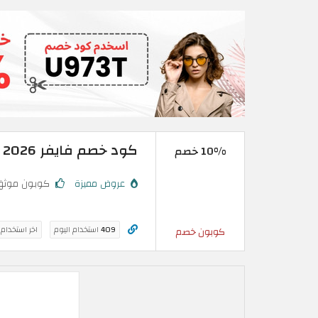
كود خصم فايفر 2026 | على أول طلب خدمة
10% خصم
عروض مميزة
كوبون موثق
409
استخدام اليوم
اخر استخدام
كوبون خصم