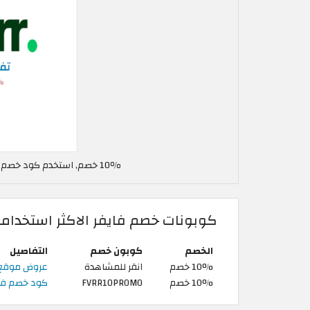
10٪ خصم, استخدم كود خصم فايفر في الإمارات العربية FVRR10PROMO
كوبونات خصم فايفر الاكثر استخداما
الخصم
كوبون خصم
التفاصيل
10% خصم
انقر للمشاهدة
عروض موقع فايفر + 10% كوبون
10% خصم
FVRR10PROMO
كود خصم فاي