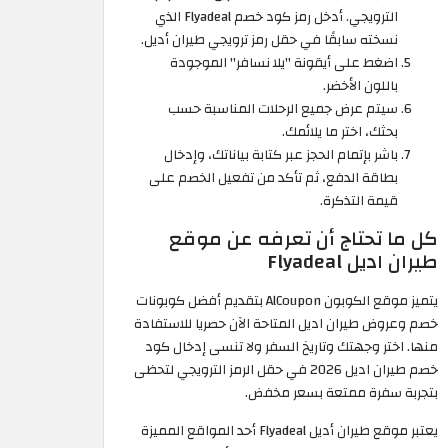
الترويجي. أدخل رمز كود خصم Flyadeal الذي
نسخته سابقًا في حقل رمز ترويجي طيران أديل.
اضغط على أيقونة "يلا نسافر" الموجودة
باللون الأخضر.
سيتم عرض جميع الرحلات المناسبة حسب
بحثك، اختر ما يلائمك.
باشر بإتمام الحجز عبر كتابة بياناتك، وإدخال
بطاقة الدفع، ثم تأكد من تفعيل الخصم على
قيمة التذكرة.
كل ما تحتاج أن تعرفه عن موقع
طيران اديل Flyadeal
يتميز موقع الكوبون AlCoupon بتقديم أفضل كوبونات
خصم وعروض طيران اديل المتاحة الآن حصريا للاستفادة
منها. اختر وجهتك وتاريخ السفر ولا تنسى إدخال كود
خصم طيران اديل 2026 في حقل الرمز الترويجي لتحظى
بتجربة سفرة ممتعة بسعر مخفض.
يعتبر موقع طيران أديل Flyadeal أحد المواقع المميزة