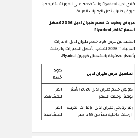
فلاي اديل Flyadeal واستخدمه على الفور لتستفيد من
عروض طيران أديل الإمارات العربية. ​
عروض وكودات خصم طيران اديل 2026 لأفضل
أسعار تذاكر Flyadeal
استفد من عرض كود خصم طيران اديل الإمارات
العربية: ""2026 لتحظى بأفضل الحجوزات والرحلات
بأسعار معقولة باستعمال كوبون Flyadeal.
كود
تفاصيل عرض طيران اديل
خصم
كوبون خصم طيران اديل 2026 الأكثر
انقر
توفيرًا لرحلات السفر
للمشاهدة
رمز ترويجي طيران اديل الإمارات العربية
انقر
| رحلات داخلية تبدأ من 55 درهم
للمشاهدة