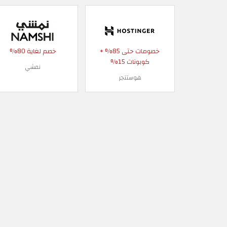
خصومات حتى 85% +
خصم لغاية 80%
كوبونات 15%
نمشي
هوستنجر