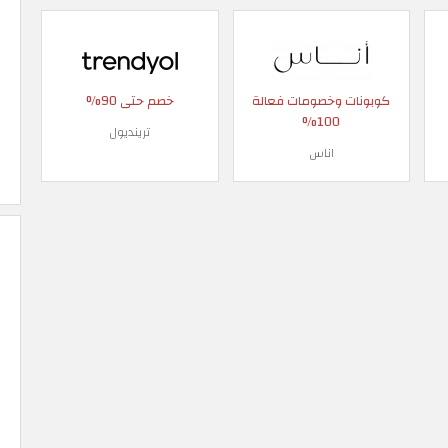
كوبونات وخصومات فعالة
خصم حتى 90%
100%
ترينديول
اناس