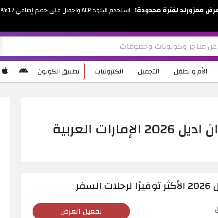
رض ممزورلد لفترة محدودة!
استخدم الكود ACP واحصل على خصم إضافي 17%
الأم والطفل
التجميل
الكترونيات
تطبيق الكوبون
كوبونات خصم وعروض طيران اديل 2026 الإمارات العربية
سفر
تفعيل العرض