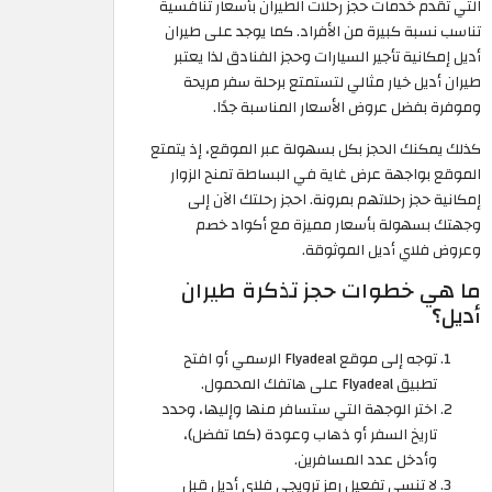
التي تقدم خدمات حجز رحلات الطيران بأسعار تنافسية
تناسب نسبة كبيرة من الأفراد. كما يوجد على طيران
أديل إمكانية تأجير السيارات وحجز الفنادق لذا يعتبر
طيران أديل خيار مثالي لتستمتع برحلة سفر مريحة
وموفرة بفضل عروض الأسعار المناسبة جدًا.
كذلك يمكنك الحجز بكل بسهولة عبر الموقع، إذ يتمتع
الموقع بواجهة عرض غاية في البساطة تمنح الزوار
إمكانية حجز رحلاتهم بمرونة. احجز رحلتك الآن إلى
وجهتك بسهولة بأسعار مميزة مع أكواد خصم
وعروض فلاي أديل الموثوقة.
ما هي خطوات حجز تذكرة طيران
أديل؟
توجه إلى موقع Flyadeal الرسمي أو افتح
تطبيق Flyadeal على هاتفك المحمول.
اختر الوجهة التي ستسافر منها وإليها، وحدد
تاريخ السفر أو ذهاب وعودة (كما تفضل)،
وأدخل عدد المسافرين.
لا تنسى تفعيل رمز ترويجي فلاي أديل قبل