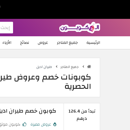
ع
الرئيسية
جميع المتاجر
عروض
نصائح
الأزياء
جميع المتاجر
طيران اديل
الحصرية
كوبون خصم طيران اديل 2026 الأكثر توفيرًا لرحلات ال
تبدأ من 126.4
درهم
عروض مميزة
كوبون موثق