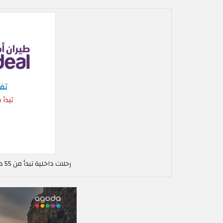
رحلات داخلية تبدأ من 55 درهم طيران اديل في الإمارات العربية