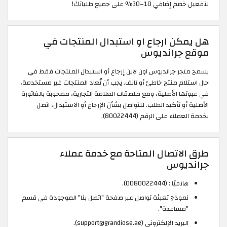
لتفعيل خصم إضافي 10–30% على جميع طلباتك!
هل يمكن ارجاع او استبدال المنتجات في
موقع جرانديوس
يسمح متجر جرانديوس اون لاين إرجاع أو استبدال المنتجات فقط في
حال استلام منتج خاطئ أو تالف. يجب أن تُعاد المنتجات غير مستخدمة،
في عبوتها الأصلية، ومع ملصقات العلامة التجارية، مصحوبة بالفاتورة
الأصلية أو تأكيد الطلب. للتواصل بشأن الإرجاع أو الاستبدال، اتصل
بخدمة العملاء على الرقم (80022444).
طرق الاتصال المتاحة مع خدمة عملاء
جرانديوس
هاتفيًا : (0080022444).
نموذج تعبئة تواصل عبر صفحة "اتصل بنا" الموجودة في قسم
"مساعدة".
البريد الإلكتروني (support@grandiose.ae).