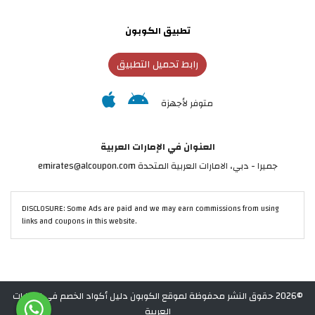
تطبيق الكوبون
رابط تحميل التطبيق
متوفر لأجهزة
العنوان في الإمارات العربية
جميرا - دبي، الامارات العربية المتحدة emirates@alcoupon.com
DISCLOSURE: Some Ads are paid and we may earn commissions from using
links and coupons in this website.
©2026 حقوق النشر محفوظة لموقع الكوبون دليل أكواد الخصم في الإمارات
العربية