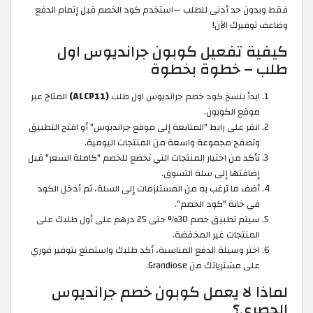
فقط وبدون حد أدنى للطلب —استخدم كود الخصم قبل إتمام الدفع
وضاعف توفيرك الآن!
كيفية تفعيل كوبون جرانديوس اول
طلب – خطوة بخطوة
ابدأ بنسخ كود خصم جرانديوس اول طلب
(ALCP11)
المتاح عبر
موقع الكوبون.
انقر على رابط "المتابعة إلى موقع جرانديوس" أو افتح التطبيق
وتصفح مجموعة واسعة من المنتجات اليومية.
تأكد من اختيار المنتجات التي تخضع للخصم "كاملة السعر" قبل
إضافتها إلى سلة التسوق.
أضف ما ترغب به من المستلزمات إلى السلة، ثم أدخل الكود
في خانة "كود الخصم".
سيتم تطبيق خصم 30% حتى 25 درهم على أول طلبك على
المنتجات غير المخفضة.
اختر وسيلة الدفع المناسبة، أكد طلبك واستمتع بتوفير فوري
على مشترياتك من Grandiose.
لماذا لا يعمل كوبون خصم جرانديوس
الحصري؟