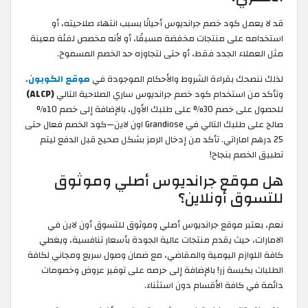
قد لا يعمل كود خصم جرانديوس أحيانًا بسبب انتهاء صلاحيته، أو
استخدامه على منتجات مخفضة مسبقًا، أو لأنه مخصص لفئة معينة
مثل العملاء الجدد فقط، أو حتى لتجاوزه حد الخصم المسموح.
لذلك ننصحك بقراءة الشروط والأحكام الموجودة في
موقع الكوبون
،
وتأكد من استخدام كود خصم جرانديوس ساري الصلاحية التالي
(ALCP)
للحصول على خصم 30% على طلبك الأول، بالإضافة إلى خصم 10%
صالح على طلبك التالي في Grandiose اون لاين—كود الخصم فعال حتى
25 درهم اماراتي. تأكد من إدخال الرمز بشكل صحيح قبل الدفع ليتم
تطبيق الخصم بنجاح!
هل موقع جرانديوس أصلي وموثوق
للتسوق أونلاين؟
نعم، بعتبر موقع جرانديوس أصلي وموثوق للتسوق أون لاين في
الامارات، حيث يقدم منتجات عالية الجودة بأسعار تنافسية، ويغطي
كافة اللوازم اليومية والمقاضي، مع ضمان وصول سريع ومجاني لكافة
الطلبات بكبسة زر! بالإضافة إلى حرصه على توفير عروض وخصومات
دائمة في كافة الأقسام دون استثناء.