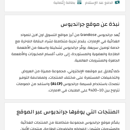
الدفع عند الإستلام
بطاقة إئتمانية
نبذة عن موقع جرانديوس
يُعد جرانديوس Grandiose من أبرز مواقع التسوق اون لاين للمواد
الغذائية في الإمارات. يقدم تجربة متكاملة لشراء البقالة الفاخرة مع
خدمة توصيل سريعة. يوفّر جرانديوس تشكيلة واسعة من الأطعمة
الطازجة والعضوية والمستوردة، إلى جانب أقسام المخبوزات والأطعمة
الجاهزة والمشروبات العالمية.
كما يُطلق عبر موقعه الإلكتروني، مجموعة مميزة من العروض
والتخفيضات المستمرة على مختلف المنتجات، ولمضاعفة التوفير
ننصحك باستخدام قسيمة جرانديوس
(ALCP)
واستفد من خصومات
تتراوح بين 10–30% على الطلبات في الامارات.
المنتجات التي يوفرها جرانديوس عبر الموقع
يقدّم موقع جرانديوس مجموعة متكاملة من المنتجات الغذائية
والمشروبات وتشمل: الفواكه والخضروات الطازجة، منتجات الألبان