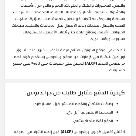
والبيض، المخبوزات والكيك والحلويات، اللحوم والدواجن، الأسماك
والمأكولات البحرية، الأجبان والمعلبات الجاهزة، المجمدات، المشروبات
الساخنة والباردة، المنتجات غير الحلال، المستلزمات المنزلية، منتجات
الصحة والجمال، منتجات رعاية الأطفال مثل الحفاظات والحليب، منتجات
الحيوانات الأليفة، وبضائع عامة مثل ألعاب الأطفال، اكسسوارات
السيارات وباقات الورد.
ننصحك في موقع الكوبون باغتنام فرصة التوفير الكبرى عند التسوق
اون لاين للبقالة في الإمارات عبر موقع جرانديوس باسخدام كود خصم
جرانديوس الجديد
(ALCP)
لتحصل على خصومات حتى 30% على جميع
مشترياتك.
كيفية الدفع مقابل طلبك من جرانديوس
بطاقات الائتمان والخصم المباشر: فيزا، ماستركارد.
المحافظ الإلكترونية: أبل باي.
الدفع نقدًا عند الإستلام.
لا تنسَ تفعيل كوبون جرانديوس
(ALCP)
قبل إنهاء الشراء في الموقع