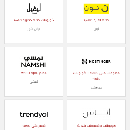
خصم لغاية 80%
كوبونات خصم حصرية 10%
نون
ليفل شوز
خصومات حتى 85% + كوبونات
خصم لغاية 80%
15%
نمشي
هوستنجر
كوبونات وخصومات فعالة
خصم حتى 90%