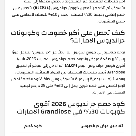
اختر منتجاتك المفضلة غير المشمولة بالخصم، أضفها إلى سلة
التسوق، ثم تأكد من تفعيل كوبون جرانديوس
(ALCP11)
لتحصل على
خصم إضافي بقيمة 30% للعملاء الجدد و10% للعملاء القدامى على
جميع المشتريات.
كيف تحصل على أكبر خصومات وكوبونات
جرانديوس الامارات؟
توجه مباشرة إلى موقع الكوبون، ثم ابحث عن "جرانديوس" لتنتقل فورًا
إلى أكبر صفحة عروض وأكواد خصم جرانديوس الامارات 2026، انسخ
أقوى كوبون جرانديوس اليوم
(ALCP)
، ثم ادخل إلى موقع أو تطبيق
Grandiose، أضف منتجاتك المفضلة من المواد الغذائية، المشروبات،
والمستلزمات اليومية إلى عربة التسوق، وفي خانة "كود الخصم" أدخل
الرمز لتحصل على خصم فوري يصل إلى 30% حتى 25 درهم لجميع
العملاء في الامارات.
كود خصم جرانديوس 2026 أقوى
كوبونات 30% في Grandiose الامارات
تفاصيل عرض جرانديوس
كود خصم