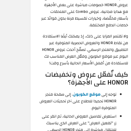
عروض HONOR خصومات مباشرة على بعض الأجهزة
مع هدايا مجانية، عروض Combo على الملحقات
بأسعار مخفّضة، وخيارات تقسيط مرنة بدون فوائد عبر
خدمات الدفع المختلفة.
ولا تقتصر المزايا على ذلك، إذ يمكنك أيضًا الاستفادة
من نقاط HONOR والعروض الحصرية المتوفرة عبر
التطبيق والمتجر الرسمي. تصفّح أحدث عروض HONOR
اليوم عبر موقع الكوبون وفعّل العرض المناسب لك
للاستفادة من أفضل الأسعار الحالية بأسرع وقت!
كيف تٌفعّل عروض وتخفيضات
HONOR على الأجهزة؟
توجه إلى
موقع الكوبون
، إلى صفحة متجر
HONOR تحديدا للاطلاع على آخر تحديثات العروض
المتوفرة اليوم.
استعرض تفاصيل العروض الحالية، ثم انقر على
زر "تفعيل العرض" على العرض الذي يناسبك
للانتقال مباشرة إلى متجر HONOR الرسمي.