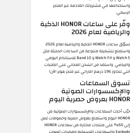
واستخدامها في مشترياتك القادمة عبر المتجر
الرسمي.
وفّر على ساعات HONOR الذكية
والرياضية لعام 2026
تسوّق ساعات HONOR الذكية والرياضية لعام 2026
واستمتع بتشكيلة متنوعة من الساعات الحديثة مثل
Watch 5 و Watch Fit و Band 10 للاستخدام اليومي
والرياضي. واستفد من الشحن المجاني على الطلبات
التي تتجاوز 196 درهم اماراتي عبر متجر هونر الآن!
تسوق السماعات
والإكسسوارات الصوتية
HONOR بعروض حصرية اليوم
جرّب أحدث السماعات والإكسسوارات الصوتية من
HONOR اليوم واستمتع بعروض حصرية وخصومات تصل
إلى 50% على منتجات مختارة من سماعات HONOR
Earbuds والسماعات اللاسلكية ومكبرات الصوت