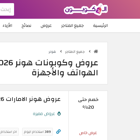
الرئيسية
جميع المتاجر
عروض
نصائح
الأزياء
جميع المتاجر
هونر
الهواتف والأجهزة
عروض هونر الامارات 2026: خصم حتى 20% على هواتف HONOR
خصم حتى
20%
عروض مميزة
389
استخدام اليوم
اخر استخدام
عرض خاص