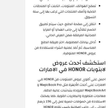
تصفح الهواتف، اللابتوبات، التابلت أو الملحقات
الذكية وأضف المنتجات التي ترغب بها إلى سلة
التسوق.
انتقل إلى صفحة الدفع، حيث سيتم تطبيق
الخصم تلقائيا إلى جانب الهدايا أو المزايا
المجانية المرفقة ضمن العرض الحالي.
أدخل بياناتك المطلوبة، اختر طريقة الدفع
المناسبة، ثم أكد عملية الشراء للاستفادة من
عروض HONOR المتوفرة.
استكشف أحدث عروض
لابتوبات HONOR في الامارات
احصل على أقوى عروض اللابتوبات من HONOR في
الامارات على أحدث الأجهزة مثل MagicBook Pro و
MagicBook Art المزودة بشاشات عالية الدقة،
معالجات متطورة والبطاريات القوية. كما يمكنك
الاستفادة من خصومات حصرية تصل إلى 196 درهم
اماراتي، إلى جانب إمكانية كسب نقاط HONOR