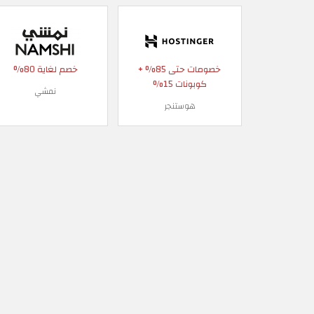
خصومات حتى 85% +
خصم لغاية 80%
كوبونات 15%
نمشي
هوستنجر