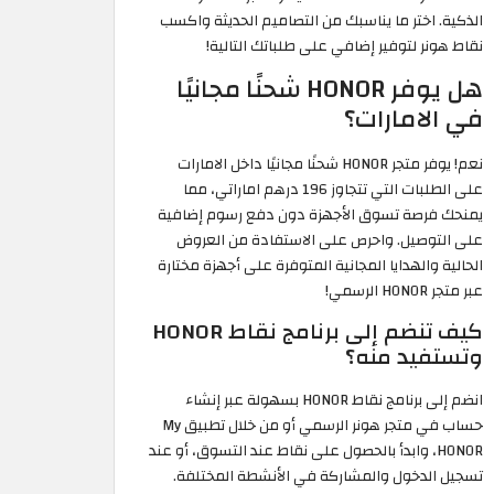
الذكية. اختر ما يناسبك من التصاميم الحديثة واكسب
نقاط هونر لتوفير إضافي على طلباتك التالية!
هل يوفر HONOR شحنًا مجانيًا
في الامارات؟
نعم! يوفر متجر HONOR شحنًا مجانيًا داخل الامارات
على الطلبات التي تتجاوز 196 درهم اماراتي، مما
يمنحك فرصة تسوق الأجهزة دون دفع رسوم إضافية
على التوصيل. واحرص على الاستفادة من العروض
الحالية والهدايا المجانية المتوفرة على أجهزة مختارة
عبر متجر HONOR الرسمي!
كيف تنضم إلى برنامج نقاط HONOR
وتستفيد منه؟
انضم إلى برنامج نقاط HONOR بسهولة عبر إنشاء
حساب في متجر هونر الرسمي أو من خلال تطبيق My
HONOR، وابدأ بالحصول على نقاط عند التسوق، أو عند
تسجيل الدخول والمشاركة في الأنشطة المختلفة.