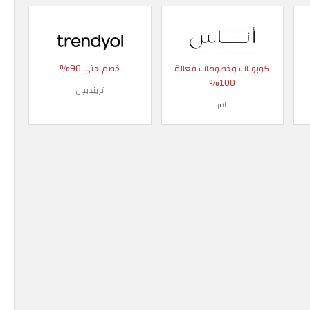
كوبونات وخصومات فعالة
خصم حتى 90%
100%
ترينديول
اناس