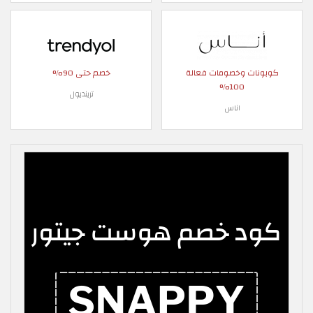
كوبونات وخصومات فعالة
خصم حتى 90%
100%
ترينديول
اناس