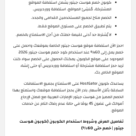
كوبون خصم هوست جيتور يشمل استضافة المواقع
المشتركة، مُنشِئ المواقع، استضافة ووردبريس.
الخصم متاح لجميع المستخدمين القدامى والجدد.
يتم تطبيق الخصم على مستوى الموقع فقط.
لا يُشترط حد أدنى لقيمة خطتك من أجل الاستمتاع بالخصم.
احجز الآن استضافة موقع هوست جيتور الخاصة بموقعك واحصل على
خصم يصل إلى 60% عند استخدام كود خصم هوست جيتور 2026
الموجود على موقع الكوبون. يمكنك الحصول على الخصم سواء كنت
تريد حجز استضافة مشتركة أو استضافة ووردبريس أو حتى إنشاء
الموقع الخاص بك.
يساعدك كوبون HostGator على الاستمتاع بجميع الاستضافات
السابقة بأقل الأسعار. بادر الآن بحجز استضافة موقعك واستمتع بهذا
الخصم المميز من هوست جيتور الإمارات العربية مع ضمان لإرجاع
أموالك في غضون 45 يومًا في حالة عدم رضاك التام عن خدمات
الموقع.
تفاصيل العرض وشروط استخدام الكوبون (كوبون هوست
جيتور | خصم حتى 60%)