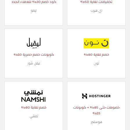
تخفيضات لغاية 50%
كود خصم 30% للعملاء الجدد
اي هيرب
تيمو
خصم لغاية 80%
كوبونات خصم حصرية 10%
نون
ليفل شوز
خصومات حتى 85% + كوبونات
خصم لغاية 80%
15%
نمشي
هوستنجر