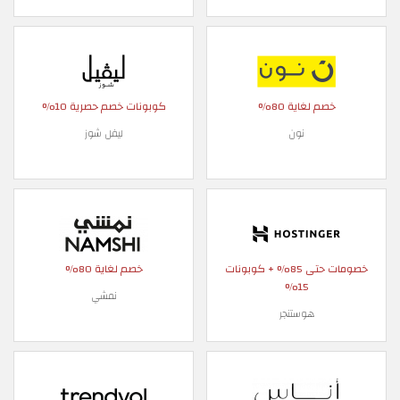
خصم لغاية 80%
كوبونات خصم حصرية 10%
نون
ليفل شوز
خصومات حتى 85% + كوبونات
خصم لغاية 80%
15%
نمشي
هوستنجر