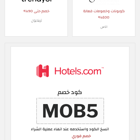
كوبونات وخصومات فعالة
خصم حتى 90%
100%
ترينديول
اناس