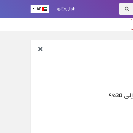
AE
English
30%