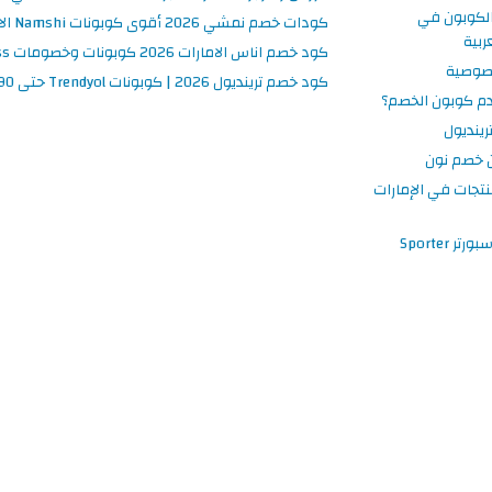
لكوبون في
كودات خصم نمشي 2026 أقوى كوبونات Namshi الامارات فعالة ومحدثة
ربية
كود خصم اناس الامارات 2026 كوبونات وخصومات Ounass فعالة 100%
صوصية
كود خصم ترينديول 2026 | كوبونات Trendyol حتى 90% فعالة اليوم
م كوبون الخصم؟
ينديول
 خصم نون
نتجات في الإمارات
 Sporter