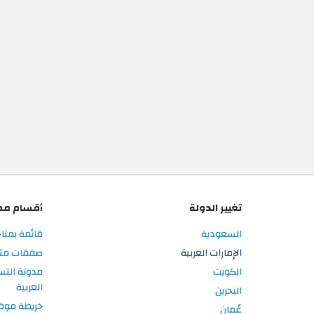
تغيير الدولة
أقسام مم
السعودية
قائمة بمتاج
الإمارات العربية
صفقات متاجر
الكويت
مدونة التس
العربية
البحرين
خريطة موق
عُمان