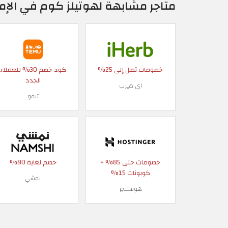
متاجر مشابهة لهوتيلز كوم في الإمار
خصومات تصل إلى 25%
كود خصم 30% للعملاء
الجدد
اي هيرب
تيمو
خصومات حتى 85% +
خصم لغاية 80%
كوبونات 15%
نمشي
هوستنجر