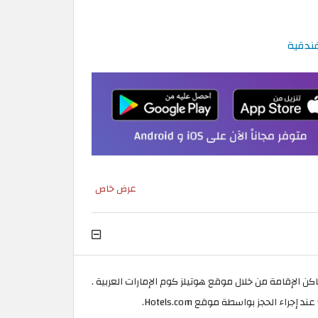
فندقية
عرض خاص