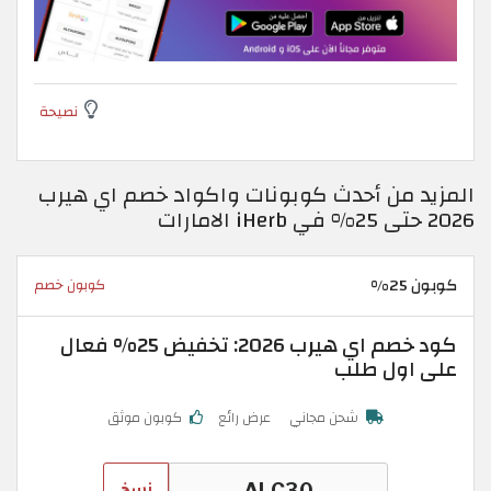
نصيحة
المزيد من أحدث كوبونات واكواد خصم اي هيرب
2026 حتى 25% في iHerb الامارات
كوبون 25%
كوبون خصم
كود خصم اي هيرب 2026: تخفيض 25% فعال
على اول طلب
شحن مجاني
عرض رائع
كوبون موثق
نسخ