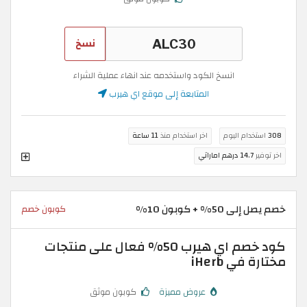
نسخ
انسخ الكود واستخدمه عند انهاء عملية الشراء
المتابعة إلى موقع اي هيرب
308
استخدام اليوم
اخر استخدام منذ
11 ساعة
اخر توفير
14.7 درهم اماراتي
خصم يصل إلى 50% + كوبون 10%
كوبون خصم
كود خصم اي هيرب 50% فعال على منتجات
مختارة في iHerb
عروض مميزة
كوبون موثق