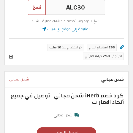
نسخ
انسخ الكود واستخدمه عند انهاء عملية الشراء
المتابعة إلى موقع اي هيرب
298
استخدام اليوم
اخر استخدام منذ
10 ساعة
اخر توفير
29.4 درهم اماراتي
شحن مجاني
شحن مجاني
كود خصم iHerb شحن مجاني | توصيل في جميع
أنحاء الامارات
شحن مجاني
تفعيل العرض