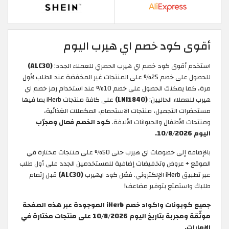
أقوى كود خصم اي هيرب اليوم
استخدم أقوى كود خصم اي هيرب الحصري للعملاء الجدد:
(ALC30)
للحصول على خصم 25% على المنتجات غير المخفضة عند الطلب لأول
مرة، كما يمكنك الحصول على خصم 10% عند استخدام رمز خصم اي
هيرب للعملاء الحاليين:
(LNI1840)
على كافة منتجات iHerb بما فيها
مستحضرات التجميل، منتجات الاستحمام، المكملات الغذائية،
ومنتجات الأطفال والحيوانات الأليفة.
كود الخصم فعال ومجرّب
اليوم 10/8/2026.
بالإضافة إلى خصومات اي هيرب حتى 50% على منتجات مختارة في
الموقع + عروض وتخفيضات إضافية للمستخدمين الجدد على أول طلب
عبر تطبيق iHerb الإلكتروني. فعّل كود ايهيرب
(ALC30)
قبل إتمام
طلبك واستمتع بتوفير مضاعف!
جميع كوبونات واكواد خصم iHerb الموجودة عبر هذه الصفحة
موثّقة ومجربة بتاريخ اليوم 10/8/2026 على منتجات مختارة في
الامارات.