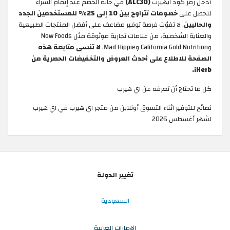
أدخل رمز كود ايهيرب
(ALC30)
في خانة الخصم عند إتمام الشراء
لتحصل على
خصومات تتراوح بين 10 إلى 25% للمستخدمين الجدد
والحاليين
. لا تفوّت فرصة توفير مضاعف على أفضل المنتجات الطبيعية
والعناية الشخصية، من علامات تجارية موثوقة مثل Now Foods
وCalifornia Gold Nutrition وMad Hippie.
لا تنسى متابعة هذه
الصفحة للاطلاع على أحدث العروض والتخفيضات الحصرية من
iHerb.
كل ما تحتاج أن تعرفه عن اي هيرب
نصائح للتوفير اثناء التسوق أونلاين من متجر اي هيرب في اي هيرب
لشهر أغسطس 2026
تغيير الدولة
السعودية
الإمارات العربية