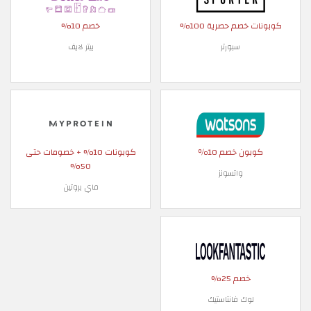
كوبونات خصم حصرية 100%
خصم 10%
سبورتر
بيتر لايف
كوبون خصم 10٪
كوبونات 10% + خصومات حتى
50%
واتسونز
ماي بروتين
خصم 25%
لوك فانتاستيك