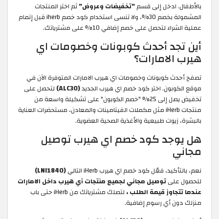
بالأطفال. ادخل إلى قسم
"تخفيضات وعروض"
ثم اختر المنتجات
المشمولة بخصم 30%، ولا تنسى استخدام كود خصم iherb
قبل إتمام
عملية الشراء لتحصل على خصم إضافي 10% على مشترياتك.
أين تجد أحدث كوبونات وخصومات اي
هيرب الامارات؟
تصفح أحدث كوبونات وخصومات اي هيرب الامارات المتوفرة الآن في
موقع الكوبون. اختر كود خصم اي هيرب الجديد
(ALC30)
لتحصل على
تخفيض يصل إلى 25% "خصم الكوبون" على تشكيلة واسعة من
منتجات iHerb مثل مكملات الفيتامينات والمعادن، مستحضرات العناية
بالبشرة، زيوت طبيعية والأغذية الصحية العضوية.
هل يوجد كود خصم اي هيرب توصيل
مجاني
نعم، بالتأكيد، فعّل كود خصم اي هيرب iHerb التالي
(LNI1840)
للحصول على
توصيل مجاني لجميع منتجات آي هيرب داخل الامارات
عندما تتجاوز قيمة الطلب ،
لتصلك مشترياتك من iHerb حتى باب
منزلك دون أي رسوم إضافية.