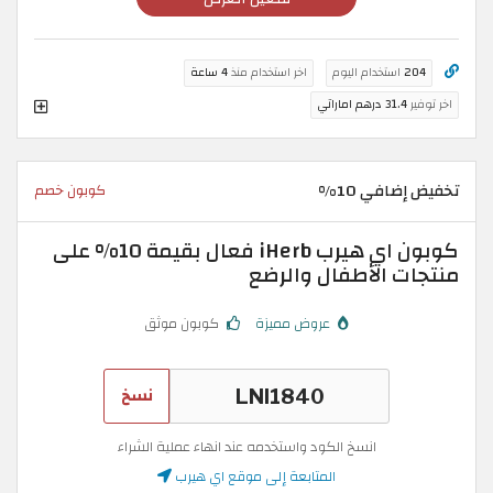
204
استخدام اليوم
اخر استخدام منذ
4 ساعة
اخر توفير
31.4 درهم اماراتي
تخفيض إضافي 10%
كوبون خصم
كوبون اي هيرب iHerb فعال بقيمة 10% على
منتجات الأطفال والرضع
عروض مميزة
كوبون موثق
نسخ
انسخ الكود واستخدمه عند انهاء عملية الشراء
المتابعة إلى موقع اي هيرب