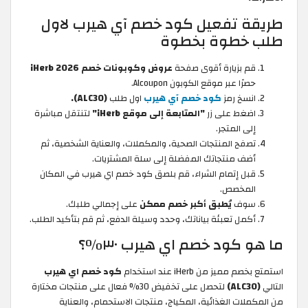
طريقة تفعيل كود خصم آي هيرب لاول
طلب خطوة بخطوة
قم بزيارة أقوى صفحة
عروض وكوبونات خصم iHerb 2026
حصرًا عبر موقع الكوبون Alcoupon.
انسخ رمز
كود خصم آي هيرب
اول طلب
(ALC30).
اضغط على زر
"المتابعة إلى موقع iHerb"
لتنتقل مباشرة
إلى المتجر.
تصفح المنتجات الصحية، والمكملات، والعناية الشخصية، ثم
أضف منتجاتك المفضلة إلى سلة المشتريات.
قبل إتمام الشراء، قم بلصق كود خصم اي هيرب
في المكان
المخصص.
سوف
يُطبق أكبر خصم ممكن
على إجمالي طلبك.
أكمل تعبئة بياناتك، وحدد وسيلة الدفع، ثم قم بتأكيد الطلب.
ما هو كود خصم اي هيرب ٣٠٪؟
استمتع بخصم مميز من iHerb عند استخدام
كود خصم اي هيرب
التالي
(ALC30)
لتحصل على تخفيض 30% فعال على منتجات مختارة
من المكملات الغذائية، المكياج، منتجات الاستحمام، والعناية