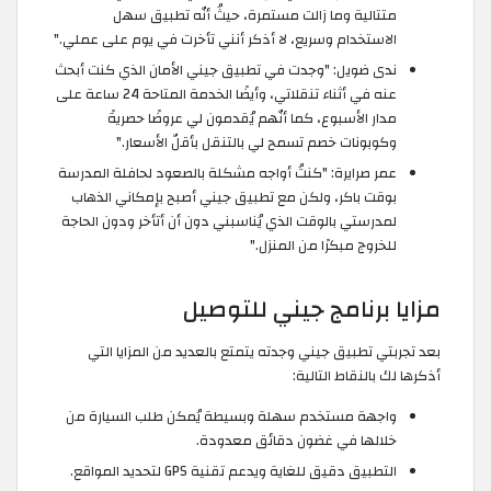
متتالية وما زالت مستمرة، حيثُ أنّه تطبيق سهل
الاستخدام وسريع، لا أذكر أنني تأخرت في يوم على عملي."
ندى ضويل: "وجدت في تطبيق جيني الأمان الذي كنت أبحث
عنه في أثناء تنقلاتي، وأيضًا الخدمة المتاحة 24 ساعة على
مدار الأسبوع، كما أنّهم يُقدمون لي عروضًا حصريةً
وكوبونات خصم تسمح لي بالتنقل بأقلّ الأسعار."
عمر صرايرة: "كنتُ أواجه مشكلة بالصعود لحافلة المدرسة
بوقت باكر، ولكن مع تطبيق جيني أصبح بإمكاني الذهاب
لمدرستي بالوقت الذي يُناسبني دون أن أتأخر ودون الحاجة
للخروج مبكرًا من المنزل."
مزايا برنامج جيني للتوصيل
بعد تجربتي تطبيق جيني وجدته يتمتع بالعديد من المزايا التي
أذكرها لك بالنقاط التالية:
واجهة مستخدم سهلة وبسيطة يُمكن طلب السيارة من
خلالها في غضون دقائق معدودة.
التطبيق دقيق للغاية ويدعم تقنية GPS لتحديد المواقع.