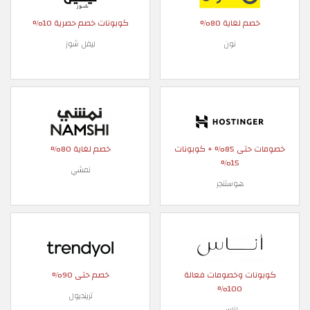
خصم لغاية 80%
كوبونات خصم حصرية 10%
نون
ليفل شوز
خصومات حتى 85% + كوبونات
خصم لغاية 80%
15%
نمشي
هوستنجر
كوبونات وخصومات فعالة
خصم حتى 90%
100%
ترينديول
اناس