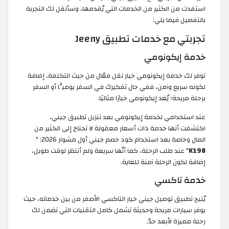
استفدت من الكثير من الخدمات التي يُقدمها، وسأنقل لك التجربة
بالتفصيل فيما يلي:
تجربتي مع خدمات تطبيق Jeeny
خدمة إيكونومي
توفر لك خدمة إيكونومي خيار نقل فعّال من حيث التكلفة، إضافة
لكونه سريع وآمن، ففي حال تفكيرك في السفر يوميًّا أو السفر
برحلة مريحة؛ يُعَد إيكونومي خيارًا مثاليًا.
عند استخدامي لخدمة إيكونومي بعد تنزيل تطبيق جيني،
اكتشفت أنها خدمة ذات أسعار معقولة لا تحتاج إلى الكثير من
المال وخاصة بعد استخدام كود خصم جيني أول مشوار 2026: "
K198
" عند طلب الرحلة، كما أنّها سريعة ولم أنتظر لوقت طويل،
إضافة لكون الرحلة آمنة للغاية.
خدمة تاكسي
يُتيح تطبيق توصيل جيني خيار التاكسي الأصفر من بين خدماته، حيث
يوفر سيارات مريحة وحديثة تشمل كامل التقنيات التي تضمن لك
رحلة مميزة لأبعد حدّ.