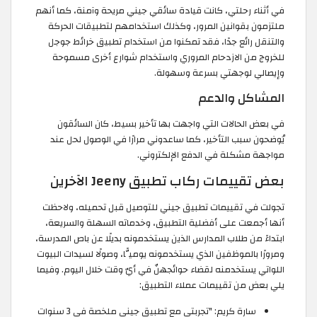
في أثناء رحلتي، كانت قيادة سائقي جيني مريحة وآمنة، كما أنهم
ملتزمون بقوانين المرور، وكذلك استخدامهم لتطبيقات الحركة
والتنقل رائع جدًا، فقد تمكنوا من استخدام تطبيق خرائط جوجل
للخروج من الازدحام المروري واستخدام شوارع أخرى مسموحة
وإيصالي لوجهتي بسرعة وسهولة.
المشاكل والدعم
في بعض الحالات التي واجهت بها تأخير بسيط، كان السائقون
يُوضحون سبب التأخير، كما ساعدوني مرارًا في الوصول لحل عند
مواجهة مشكلة في الدفع الإلكتروني.
بعض تقييمات ركاب تطبيق Jeeny الآخرين
تجولت في تقييمات تطبيق جيني للتوصيل قبل تحميله، ولاحظت
أنها أجمعت على أفضلية التطبيق، وخدماته السهلة والسريعة،
ابتداءً من طلاب المدارس الذين يستخدمونه بديلًا عن باص المدرسة،
ومرورًا بالموظفين الذي يستخدمونه يوميًّا، وصولًا لسيدات البيوت
اللواتي يستخدمنه لقضاء حوائجهنّ في أيّ وقت خلال اليوم. وفيما
يلي بعض من تقييمات عملاء التطبيق:
سارة كريم: "تجربتي مع تطبيق جيني ملخصة في 3 سنوات