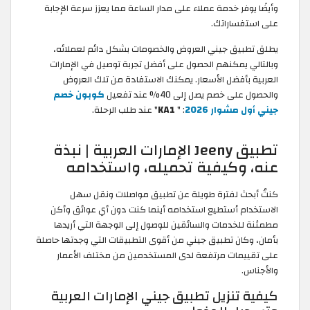
وأيضًا يوفر خدمة عملاء على مدار الساعة مما يعزز سرعة الإجابة
على استفساراتك.
يطلق تطبيق جيني العروض والخصومات بشكل دائم لعملائه،
وبالتالي يمكنهم الحصول على أفضل تجربة توصيل في الإمارات
العربية بأفضل الأسعار. يمكنك الاستفادة من تلك العروض
والحصول على خصم يصل إلى 40% عند تفعيل
كوبون خصم
جيني أول مشوار 2026
: "
KA1
" عند طلب الرحلة.
تطبيق Jeeny الإمارات العربية | نبذة
عنه، وكيفية تحميله، واستخدامه
كنتُ أبحث لفترة طويلة عن تطبيق مواصلات ونقل سهل
الاستخدام أستطيع استخدامه أينما كنت دون أي عوائق وأكن
مطمئنة للخدمات والسائقين للوصول إلى الوجهة التي أريدها
بأمان، وكان تطبيق جيني من أقوى التطبيقات التي وجدتها حاصلة
على تقييمات مرتفعة لدى المستخدمين من مختلف الأعمار
والأجناس.
كيفية تنزيل تطبيق جيني الإمارات العربية