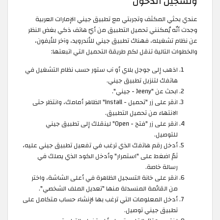
وتسجيل الدخول
عندي بحثي المكثف وتجربتي مع تطبيق جيني الإمارات العربية
وجدت أنّه يُمكنني تحميل التطبيق من أيّ هاتف ذكي بغض النظر
عن نظام تشغيله، فهناك تطبيق جيني للأندرويد، وآخر للأيفون،
والخطوات التالية تنقل لكم طريقة التحميل التي اتبعتها:
اذهب إلى جوجل بلاي أو آب ستور حسب نظام التشغيل في
هاتفك لتنزيل تطبيق جيني.
ابحث عن "Jeeny - جيني".
انقر على زر "تحميل - Install" الظاهر أمامك، وانتظر حتى
الانتهاء من تحميل التطبيق.
انقر على زر "فتح - Open" لينقلك إلى تطبيق جيني
للتوصيل.
أدخل رقم هاتفك الذي ترغب في تفعيل تطبيق جيني عليه،
ثمّ اضغط على "استمرار" وأدخل الكود الذي يصلك في
رسالة خاصة.
انقر على خانة التسجيل الظاهرة في أعلى الشاشة، واختر
من القائمة المنسدلة منها "تعديل الملف الشخصي".
أدخل المعلومات التي ترغب بها لإنشاء حساب متكامل على
تطبيق جيني توصيل.