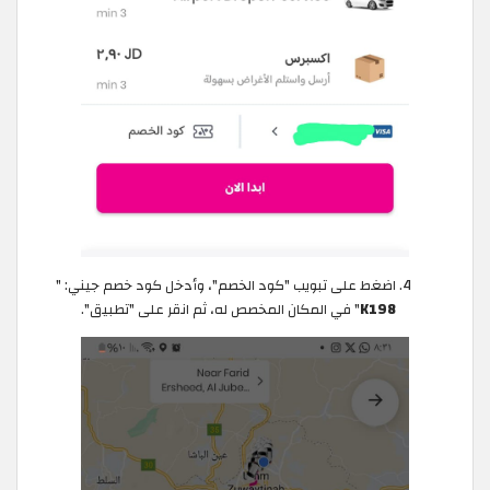
اضغط على تبويب "كود الخصم"، وأدخل كود خصم جيني: "
K198
" في المكان المخصص له، ثم انقر على "تطبيق".