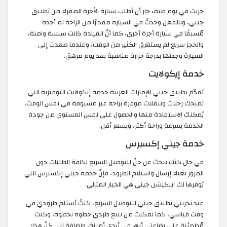
جربت في يوم صيف حار أن أطلب سيارة الأجرة الصفراء من تطبيق
جيني، وبالفعل وجدتُ في السيارة مقدارًا من الراحة لم أجده
مُسبقًا في سيارة أجرة أخرى، كما أنّ القيادة كانت سلسة وآمنة،
والحجز سريع لم يستغرق الكثير من الوقت، وعندما صعدت إلى
السيارة وجدتها بدرجة حرارة مناسبة بعد يوم مرهق.
خدمة إيكولايت
يُقدّم تطبيق جيني الإمارات العربية خدمة إيكولايت التوفيرية التي
تمنحك رحلات وتنقلات موفرة براحة غير مسبوقة في نفس الوقت.
يُمكنك الاستفادة منها والحصول على نفس المستوى من جودة
الخدمة بسرعة وراحة أكثر، وبسعر أقل.
خدمة جيني إكسبرس
في حال كنت تبحث عن حلّ للتوصيل السريع لكافة الطلبات دون
المرور بعناء إرسال واستلام الطرود، فإنّ خدمة جيني إكسبرس التي
يُوفرها لك ابلكيشن جيني هي الخيار المثالي.
عند تجربتي تطبيق جيني للتوصيل السريع، كنتُ أستلم طرودي في
وقت قياسي، كما تمكنت من تتبع طردي خطوة بخطوة، وكنت
مُطمئنة على بضاعتي أنها في أيدي أمينة، وإضافة إلى كلّ هذا؛