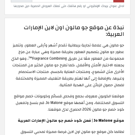
ادخل عنوان بريدك الإلكتروني او رقم هاتفك حتى تصلك العروض الحصرية حين صدورها
نبذة عن موقع جو مالون اون لاين الإمارات
العربية:
جو مالون هي علامة تجارية بريطانية تقدم أشهر وأرقى العطور، وتتميز
عطور جو مالون بتصميم العطور بطريقة مميزة وهي عبارة عن مزج
مجموعة من العطور معًا عن طريق Fragrance Combining™، وهو الذي
يجعله الاختيار الأمثل والأفضل. كما تطرح جو مالون الكثير من المنتجات
الأخرى مثل الشموع، ومنتجات العناية بالجسم، منتجات الاستحمام
وغيرها، بالإضافة إلى أنها تهتم بطريقة التغليف المميزة والمختلفة
لضمان حصول الزبائن على الهدية المثالية.
موقعنا الكوبون معروف بجمع وفحص قسائم وكوبونات خصم مواقع
التسوق المختلفة، ومن أهمها موقع Jo Malone. قم بنسخ وتفعيل
كود خصم جو مالون 2026 الحصري لدى موقعنا.
موقع Jo Malone | فعل كود خصم جو مالون الإمارات العربية
لطالما كان موقع جو مالون اون لاين فرصة مميزة لمحبي التسوق