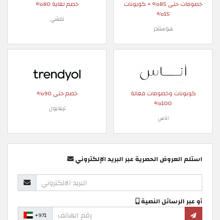
خصومات حتى 85% + كوبونات
خصم لغاية 80%
15%
نمشي
هوستنجر
كوبونات وخصومات فعالة
خصم حتى 90%
100%
ترينديول
اناس
استلم العروض الحصرية عبر البريد الإلكتروني
أو عبر الرسائل النصية
+971