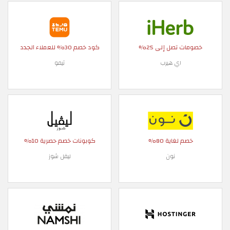
خصومات تصل إلى 25%
كود خصم 30% للعملاء الجدد
اي هيرب
تيمو
خصم لغاية 80%
كوبونات خصم حصرية 10%
نون
ليفل شوز