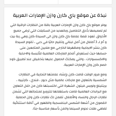
نبذة عن موقع باي كارن وازن الإمارات العربية
يوفر موقع باي كارن وازن الإمارات العربية باقة من النظارات الراقية التي
تم تصميمها بأدق التفاصيل وبالعديد من الستايلات التي ترضي جميع
الأذواق. تعود قصة علامة باي كارن وازن الى السيدة كارن وهي ربة بيت
و أم لـ 3 أطفال من أصل لبناني وتقيم حاليًا في دبي ، تقوم السيدة
كارن بنشر الايجابية ومظهرها الخارجي مع ملايين المتابعين على
حسابها حيث تستعرض أفخم الماركات العالمية للألبسة والاحذية
والاكسسوارات ، والتي يمكنك الحصول عليها بتخفيض عند تطبيق كود
خصم كارن وازن الإمارات العربية.
ومع مرور الوقت قامت كارن بإنشاء علامتها التجارية في النظارات
الشمسية بالتعاون مع ماركات عالمية مثل ديور ، فندي ، كارتييه ،
بريتلينغ ولويس فيتون. الشهرة التي اكتسبتها كارن من خلال التعاون
مع البراندات العالمية قامت باستغلالها للترويج لمنتجاتها التي تشمل
نظارات الرجال والنساء والأطفال. تضمن لك نظارات كارن وازن الحماية
القصوى من أشعة الشمس البنفسجية والظهور في أناقة استثنائية
تضاهي طلات نجوم السينما والفن بأسعار مناسبة جدًا.