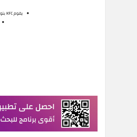
يقوم KFC بتوفير مأكولات شهية ولذيذة، ويمكنك الآن الحصول عليها بسعر مميز دون تطبيق كوبون خصم KFC.