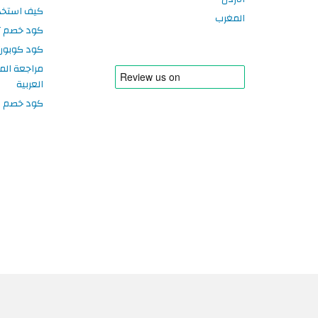
كيف استخد
المغرب
كود خصم تر
كود كوبون
مراجعة الم
العربية
كود خصم سبورتر
©2026 حقوق النشر محفوظة لموقع الكوبون دليل أكواد الخصم في الإمارات العربية