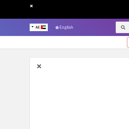
×
AE
English