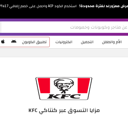
رض ممزورلد لفترة محدودة!
استخدم الكود ACP واحصل على خصم إضافي 17%
الأم والطفل
التجميل
الكترونيات
تطبيق الكوبون
مزايا التسوق عبر كنتاكي KFC