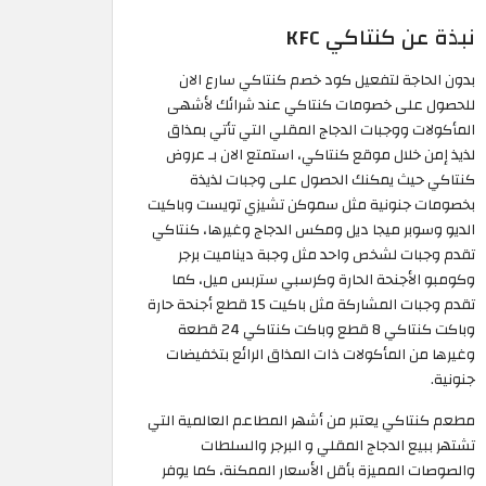
نبذة عن كنتاكي KFC
بدون الحاجة لتفعيل كود خصم كنتاكي سارع الان
للحصول على خصومات كنتاكي عند شرائك لأشهى
المأكولات ووجبات الدجاج المقلي التي تأتي بمذاق
لذيذ إمن خلال موقع كنتاكي، استمتع الان بـ عروض
كنتاكي حيث يمكنك الحصول على وجبات لذيذة
بخصومات جنونية مثل سموكن تشيزي تويست وباكيت
الديو وسوبر ميجا ديل ومكس الدجاج وغيرها، كنتاكي
تقدم وجبات لشخص واحد مثل وجبة ديناميت برجر
وكومبو الأجنحة الحارة وكرسبي ستربس ميل، كما
تقدم وجبات المشاركة مثل باكيت 15 قطع أجنحة حارة
وباكت كنتاكي 8 قطع وباكت كنتاكي 24 قطعة
وغيرها من المأكولات ذات المذاق الرائع بتخفيضات
جنونية.
مطعم كنتاكي يعتبر من أشهر المطاعم العالمية التي
تشتهر ببيع الدجاج المقلي و البرجر والسلطات
والصوصات المميزة بأقل الأسعار الممكنة، كما يوفر