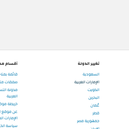
تغيير الدولة
أقسام مم
السعودية
قائمة بمتاج
الإمارات العربية
صفقات متاجر
الكويت
مدونة التس
العربية
البحرين
خريطة موق
عُمان
عن موقع ا
قطر
الإمارات الع
جمهورية مصر
سياسة الخ
الاردن