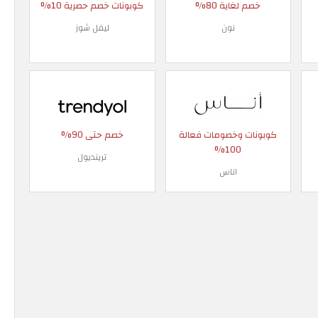
خصم لغاية 80%
كوبونات خصم حصرية 10%
نون
ليفل شوز
كوبونات وخصومات فعالة
خصم حتى 90%
100%
ترينديول
اناس