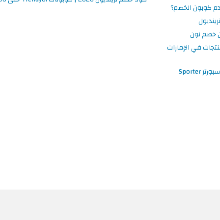
م كوبون الخصم؟
ينديول
 خصم نون
نتجات في الإمارات
 Sporter