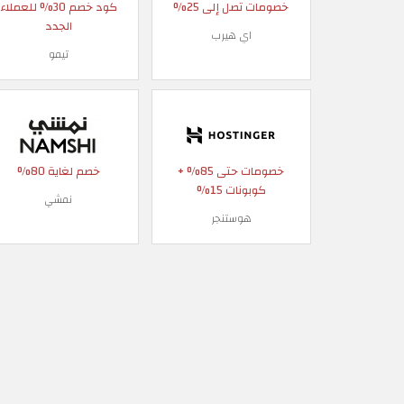
خصومات تصل إلى 25%
كود خصم 30% للعملاء
الجدد
اي هيرب
تيمو
خصومات حتى 85% +
خصم لغاية 80%
كوبونات 15%
نمشي
هوستنجر