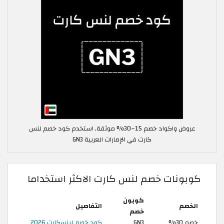
عروض واكواد خصم 15–30% موثقة, استخدم كود خصم لنس
كارت في الإمارات العربية GN3
كوبونات خصم لنس كارت الاكثر استخداما
كوبون
الخصم
التفاصيل
خصم
خصم 30%
GN3
كود خصم لينسكارت 2026