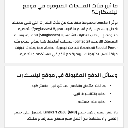
ما أبرز فئات المنتجات المتوفرة في موقع
لينسكارت؟
يوفّر Lenskart مجموعة متكاملة من فئات النظارات التي تلبي مختلف
الاحتياجات، حيث يضم قسم النظارات الطبية (Eyeglasses) بتصاميم
متنوعة، إلى جانب النظارات الشمسية (Sunglasses) العصرية، وقسم
العدسات اللاصقة (Contacts) بمختلف أنواعها. كما يقدّم المتجر فئة
Special Power المخصصة للحالات البصرية الخاصة، مما يمنحك خيارات
مرنة تناسب احتياجاتك اليومية مع تنوّع في الاستخدام والتصميم.
وسائل الدفع المقبولة في موقع لينسكارت
بطاقات الائتمان والخصم المباشر: فيزا، ماستر كارد.
الدفع بالتقسيط: تابي.
الدفع عند الاستلام.
ولا تنسَ تفعيل كود خصم Lenskart 2026
(GN3)
للحصول على خصم
إضافي والاستفادة من أفضل سعر ممكن عند إتمام طلبك.