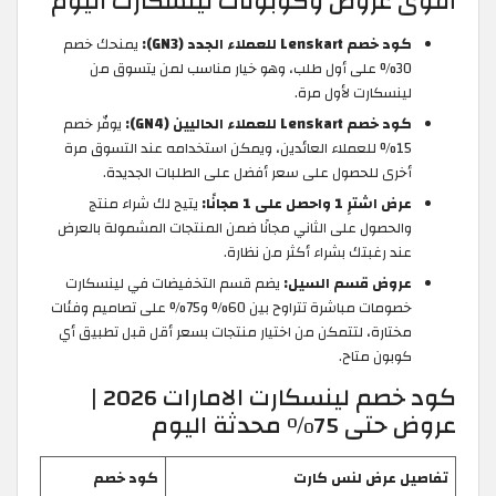
أقوى عروض وكوبونات لينسكارت اليوم
كود خصم Lenskart للعملاء الجدد (GN3):
يمنحك خصم
30% على أول طلب، وهو خيار مناسب لمن يتسوق من
لينسكارت لأول مرة.
كود خصم Lenskart للعملاء الحاليين (GN4):
يوفّر خصم
15% للعملاء العائدين، ويمكن استخدامه عند التسوق مرة
أخرى للحصول على سعر أفضل على الطلبات الجديدة.
عرض اشترِ 1 واحصل على 1 مجانًا:
يتيح لك شراء منتج
والحصول على الثاني مجانًا ضمن المنتجات المشمولة بالعرض
عند رغبتك بشراء أكثر من نظارة.
عروض قسم السيل:
يضم قسم التخفيضات في لينسكارت
خصومات مباشرة تتراوح بين 60% و75% على تصاميم وفئات
مختارة، لتتمكن من اختيار منتجات بسعر أقل قبل تطبيق أي
كوبون متاح.
كود خصم لينسكارت الامارات 2026 |
عروض حتى 75% محدثة اليوم
تفاصيل عرض لنس كارت
كود خصم