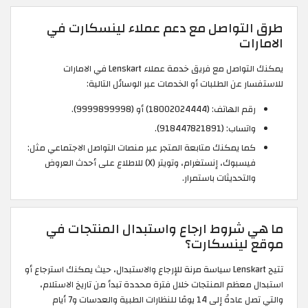
طرق التواصل مع دعم عملاء لينسكارت في
الامارات
يمكنك التواصل مع فريق خدمة عملاء Lenskart في الامارات
للاستفسار عن الطلبات أو الخدمات عبر الوسائل التالية:
رقم الهاتف: (18002024444) أو (9999899998).
واتساب: (918447821891).
كما يمكنك متابعة المتجر عبر منصات التواصل الاجتماعي مثل:
فيسبوك، إنستغرام، وتويتر (X) للاطلاع على أحدث العروض
والتحديثات باستمرار.
ما هي شروط ارجاع واستبدال المنتجات في
موقع لينسكارت؟
تتيح Lenskart سياسة مرنة للإرجاع والاستبدال، حيث يمكنك استرجاع أو
استبدال معظم المنتجات خلال فترة محددة تبدأ من تاريخ الاستلام،
والتي تصل عادةً إلى 14 يومًا للنظارات الطبية والعدسات و7 أيام