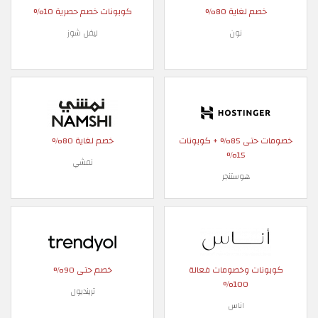
خصم لغاية 80%
كوبونات خصم حصرية 10%
نون
ليفل شوز
خصومات حتى 85% + كوبونات
خصم لغاية 80%
15%
نمشي
هوستنجر
كوبونات وخصومات فعالة
خصم حتى 90%
100%
ترينديول
اناس