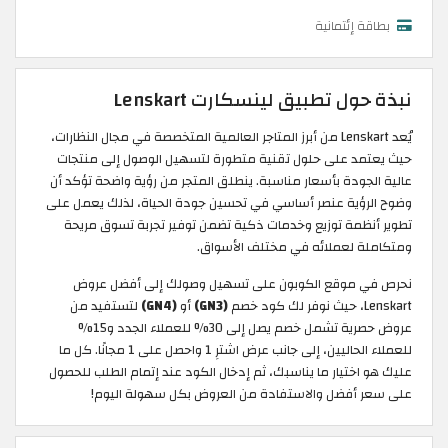
بطاقة إئتمانية
نبذة حول تطبيق لينسكارت Lenskart
يُعد Lenskart من أبرز المتاجر العالمية المتخصصة في مجال النظارات،
حيث يعتمد على حلول تقنية متطورة لتسهيل الوصول إلى منتجات
عالية الجودة بأسعار مناسبة. ينطلق المتجر من رؤية واضحة تؤكد أن
وضوح الرؤية عنصر أساسي في تحسين جودة الحياة، لذلك يعمل على
تطوير أنظمة توزيع وخدمات ذكية تضمن توفير تجربة تسوق مريحة
ومتكاملة لعملائه في مختلف الأسواق.
نحرص في موقع الكوبون على تسهيل وصولك إلى أفضل عروض
Lenskart، حيث نوفر لك كود خصم
(GN3)
أو
(GN4)
لتستفيد من
عروض حصرية تشمل خصم يصل إلى 30% للعملاء الجدد و15%
للعملاء الحاليين، إلى جانب عرض اشترِ 1 واحصل على 1 مجانًا. كل ما
عليك هو اختيار ما يناسبك، ثم إدخال الكود عند إتمام الطلب للحصول
على سعر أفضل والاستفادة من العروض بكل سهولة اليوم!