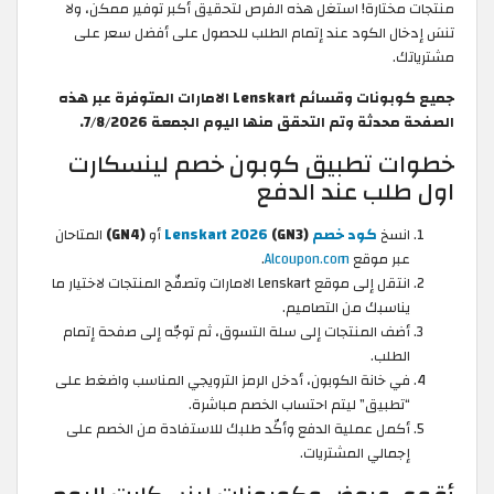
منتجات مختارة! استغل هذه الفرص لتحقيق أكبر توفير ممكن، ولا
تنسَ إدخال الكود عند إتمام الطلب للحصول على أفضل سعر على
مشترياتك.
جميع كوبونات وقسائم Lenskart الامارات المتوفرة عبر هذه
الصفحة محدثة وتم التحقق منها اليوم الجمعة 7/8/2026.
خطوات تطبيق كوبون خصم لينسكارت
اول طلب عند الدفع
انسخ
كود خصم Lenskart 2026
(GN3)
أو
(GN4)
المتاحان
عبر موقع
Alcoupon.com
.
انتقل إلى موقع Lenskart الامارات وتصفّح المنتجات لاختيار ما
يناسبك من التصاميم.
أضف المنتجات إلى سلة التسوق، ثم توجّه إلى صفحة إتمام
الطلب.
في خانة الكوبون، أدخل الرمز الترويجي المناسب واضغط على
“تطبيق” ليتم احتساب الخصم مباشرة.
أكمل عملية الدفع وأكّد طلبك للاستفادة من الخصم على
إجمالي المشتريات.