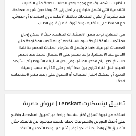
للنظارات الشمسية، مع وجود بعض الحالات الخاصة مثل النظارات
التقدمية التي تشمل فترة إرجاع تصل إلى 45 يومًا دون شروط معقدة.
كما يشترط أن تكون المنتجات بحالتها الأصلية دون استخدام أو خدوش،
مع الحفاظ على التغليف والفاتورة لضمان قبول الطلب.
في المقابل، توجد بعض الاستثناءات المهمة، حيث لا يمكن إرجاع
المنتجات التالفة نتيجة سوء الاستخدام أو المنتجات المفتوحة مثل
العدسات اليومية، كما لا يشمل الاسترجاع الطلبات المدفوعة نقدًا
(الدفع عند الاستلام)، وإنما يقتصر على الاستبدال فقط. بعد تقديم
طلب الإرجاع، يتم فحص المنتج، وفي حال استيفاء الشروط يتم استرداد
المبلغ خلال فترة تتراوح بين عدة أيام وحتى 10 أيام حسب وسيلة
الدفع، أو يمكنك اختيار استبداله أو الحصول على رصيد متجر لاستخدامه
لاحقًا.
تطبيق لينسكارت Lenskart | عروض حصرية
استفد من تجربة تسوّق أكثر سلاسة وراحة عبر تطبيق Lenskart، واطّلع
على أحدث العروض والخصومات لحظة بلحظة مباشرة من هاتفك. حمّل
التطبيق الآن وابدأ رحلتك نحو توفير أكبر عبر روابط التحميل التالية: