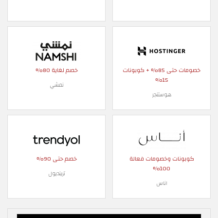
خصومات حتى 85% + كوبونات
خصم لغاية 80%
15%
نمشي
هوستنجر
كوبونات وخصومات فعالة
خصم حتى 90%
100%
ترينديول
اناس