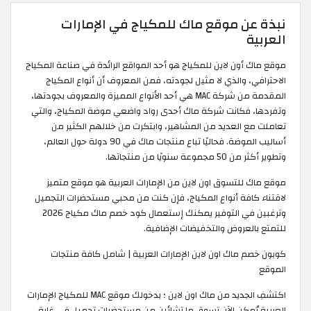
نبذة عن موقع ماك للمكياج في الإمارات
العربية
موقع ماك أون لاين للمكياج هو أحد المواقع الرائدة في صناعة المكياج
الاحترافي، والذي لا مثيل لجودته، فمن المعروف أن أنواع المكياج
المقدمة من شركة MAC هي أحد الأنواع المميزة والمعروف بجودتها،
وتفردها، فكانت شركة ماك أحدى رواد واضعي موضة المكياج، والتي
تعاملت مع العديد من المشاهير، وابتكرت من خلالهم الكثير من
أساليب الموضة. فحاليًا تباع منتجات ماك في 90 دولة حول العالم،
وتطوير أكثر من 50 مجموعة سنويًا من منتجاتها.
موقع ماك للتسوق اون لاين من الإمارات العربية هو موقع متميز
لاقتناء كافة أنواع المكياج، فإن كنت من محبي مستحضرات التجميل
وترغبين في التوفير يمكنك إستعمال كود خصم ماك مكياج 2026
للتمتع بالعروض والتخفيضات الإضافية.
كوبون خصم ماك اون لاين الإمارات العربية | شامل كافة منتجات
الموقع
اكتشفِ الجديد من ماك اون لاين ؛ بدخولك موقع MAC للمكياج الإمارات
العربية يُمكن الآن تسوق ما تشائين من مستحضرات تجميل في غاية