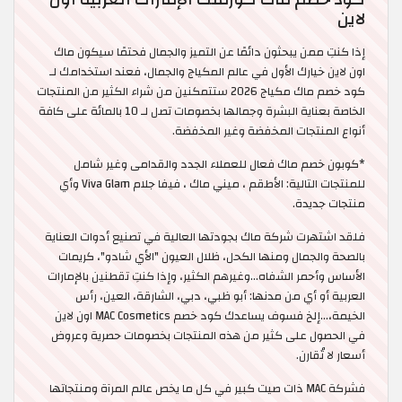
لاين
إذا كنتِ ممن يبحثون دائمًا عن التميز والجمال فحتمًا سيكون ماك
اون لاين خيارك الأول في عالم المكياج والجمال، فعند استخدامك لـ
كود خصم ماك مكياج 2026 ستتمكنين من شراء الكثير من المنتجات
الخاصة بعناية البشرة وجمالها بخصومات تصل لـ 10 بالمائة على كافة
أنواع المنتجات المخفضة وغير المخفضة.
*كوبون خصم ماك فعال للعملاء الجدد والقدامى وغير شامل
للمنتجات التالية: الأطقم ، ميني ماك ، فيفا جلام Viva Glam وأي
منتجات جديدة.
فلقد اشتهرت شركة ماك بجودتها العالية في تصنيع أدوات العناية
بالصحة والجمال ومنها الكحل، ظلال العيون "الأي شادو"، كريمات
الأساس وأحمر الشفاه...وغيرهم الكثير، وإذا كنتِ تقطنين بالإمارات
العربية أو أي من مدنها: أبو ظبي، دبي، الشارقة، العين، رأس
الخيمة،…إلخ فسوف يساعدك كود خصم MAC Cosmetics اون لاين
في الحصول على كثير من هذه المنتجات بخصومات حصرية وعروض
أسعار لا تُقارن.
فشركة MAC ذات صيت كبير في كل ما يخص عالم المرآة ومنتجاتها