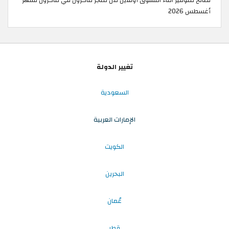
نصائح للتوفير اثناء التسوق أونلاين من متجر ماكرون في ماكرون لشهر
أغسطس 2026
تغيير الدولة
السعودية
الإمارات العربية
الكويت
البحرين
عُمان
قطر