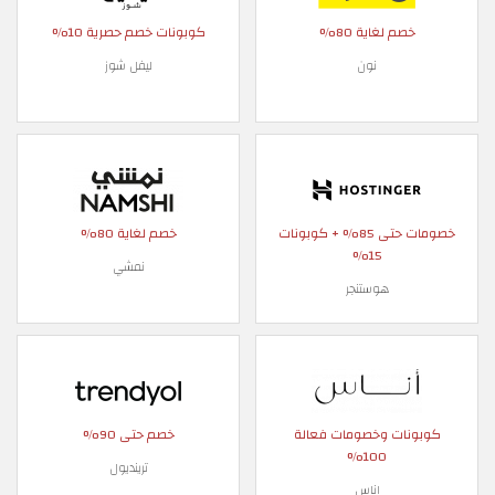
خصم لغاية 80%
كوبونات خصم حصرية 10%
نون
ليفل شوز
خصومات حتى 85% + كوبونات
خصم لغاية 80%
15%
نمشي
هوستنجر
كوبونات وخصومات فعالة
خصم حتى 90%
100%
ترينديول
اناس