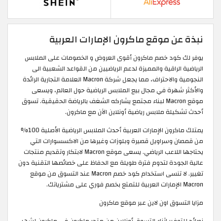
نبذة عن موقع ماكرون الإمارات العربية
يوفر لك كود خصم ماكرون أقوى العروض و الخصومات على الملابس
الرياضية الراقية والمميزة لدعم الرياضيين من القواعد الشعبية الى
النجومية والاحتراف، مما يجعل شركة Macron العلامة التجارية الرائدة
والأكثر شهرة في مجال بيع الملابس الرياضية حول العالم، ويسعى
موقع Macron لبناء مجتمع يشاركه الشغف بالرياضة الحقيقية. تسوق
أحدث تشكيلة ملابس رياضية أونلاين الآن مع ماكرون.
يمتلك ماكرون الإمارات العربية أحدث الملابس الرياضية الأصلية 100%
من قمصان وسراويل قصيرة وبلوزات وغيرها من الاكسسوارات التي
يحتاجها اللاعب الرياضي. يسعى موقع Macron لابتكار وتقديم منتجات
عالية الجودة لتدوم فترة طويلة مع الحفاظ على خصائصها التقنية دون
تغيير. لا تنسى استخدام كود خصم Macron عند التسوق من موقع
Macron الإمارات العربية للتمتع بخصم فوري على مشترياتك. ​
مزايا التسوق اون لاين عبر موقع ماكرون