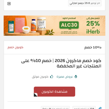
اخر توفير
19.6 درهم اماراتي
10٪ خصم
كوبون خصم
كود خصم ماكرون 2026 | خصم 10% على
المنتجات غير المخفضة
عروض مميزة
كوبون موثق
مشاهدة الكوبون
318
استخدام اليوم
اخر استخدام منذ
9 ساعة