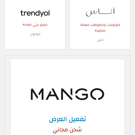
كوبونات وخصومات فعالة
خصم حتى 90%
100%
ترينديول
اناس