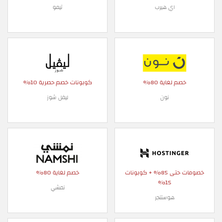
اي هيرب
تيمو
خصم لغاية 80%
كوبونات خصم حصرية 10%
نون
ليفل شوز
خصومات حتى 85% + كوبونات
خصم لغاية 80%
15%
نمشي
هوستنجر