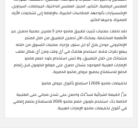
الملابس الرياضية، التنانير، الجينز، الملابس الداخلية، البيجامات، السراويل،
الإكسسزارات بأنواعها، المقاسات الكبيرة، بالإضافة إلى تشكيلات الأزياء
المميزة، وغيرها الكثير.
لقد تخطت عمليات تثبيت تطبيق مانجو حاجز 5 ملايين عملية تحميل عبر
الأنظمة المختلفة. يمكنك الآن تحميل التطبيق من خلال المتجر
الإلكتروني جوجل بلاي أو آبل ستور، وإجراء عمليات التسوق من خلاله
ببضع نقرات فقط. استخدم هاتفك في أي وقت ومن أي مكان لطلب
منتجاتك من خلال التطبيق، ولا تنسَ استخدام كود خصم مانجو
الإمارات العربية الموجود بشكل حصري على موقع الكوبون قبل إتمام
الدفع للاستمتاع بجميع عروض مانجو الحصرية.
تخفيضات مانجو 2026 | استمتع بأقوى عروض مانجو
عزِّز القيمة الشرائية لسلَّتك واحصل على شحن مجاني على الطلبية
الخاصة بك. استخدم كوبون خصم مانجو 2026 للاستمتاع بخصم إضافي
في أقوى تخفيضات مانجو الإمارات العربية.