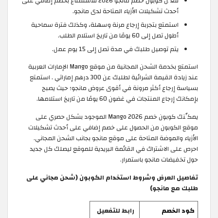
فعِّل كوبون خصم مانجو 2026 للاستمتاع بخصم إضافي على
أحدث تشكيلات الأزياء المتاحة لدى مانجو.
استمتع بتجربة إرجاع مرنة وسهلة، وكذلك فترة سماحية
أطول تصل إلى 60 يومًا من تاريخ استلام الطلب.
يتم توصيل طلبك في مدة تصل إلى 15 يوم عمل.
استمتع بخدمة الشحن المجانية من موقع Mango الإمارات العربية
عند زيادة القيمة الشرائية لطلبك عن 300 درهم إماراتي . استمتع
بسياسة إرجاع أكثر مرونة في أقوى عروض مانجو؛ حيث يصبح
بإمكانك إرجاع المنتجات في غضون 60 يومًا من تاريخ استلامها.
يمكِّنك كوبون خصم Mango 2026 الموجود بشكل حصري على
موقع الكوبون من الحصول على خصم إضافي على أحدث تشكيلات
الأزياء والموضة المتاحة على موقع مانجو بجانب الشحن المجاني.
احرص على الاشتراك في القائمة البريدية للموقع ليصلك كل جديد
حول تخفيضات مانجو باستمرار.
تفاصيل العرض وشروط استخدام الكوبون (شحن مجاني على
طلبك مع مانجو)
كود الخصم
رابط للتفعيل