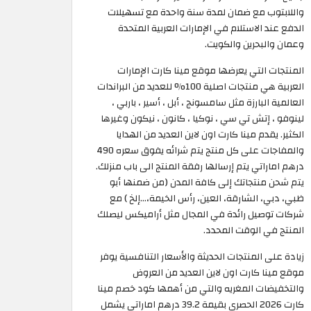
واللابتوب مع ضمان لمدة سنة واحدة مع تسهيلات
الدفع عند الاستلام في الإمارات العربية المتحدة
وعمان والبحرين والكويت.
المنتجات التي يعرضها موقع مينا كارت الإمارات
العربية هي منتجات اصلية 100% للعديد من البراندات
العالمية البارزة مثل سامسونج ، أبل ، أسير ، باربي ،
لينوفو ، إتش تي سي ، نوكيا ، كانون ، نيكون وغيرها
الكثير. يقدم مينا كارت اون لاين العديد من الهدايا
والمفاجات على كل منتج يتم شرائه يفوق سعره 490
درهم اماراتي يتم إرسالها رفقة المنتج الى باب منزلك.
يتم شحن منتجاتك إلى كافة المدن (من ضمنها أبو
ظبي، دبي، الشارقة، العين، رأس الخيمة،…إلخ ) مع
شركات توصيل رائدة في المجال مثل أراميكس ليصلك
المنتج في الوقت المحدد.
زيادة على المنتجات الحديثة والأسعار التنافسية يوفر
موقع مينا كارت اون لاين العديد من العروض
والتخفيضات المغريه والتي من أهمها كود خصم مينا
كارت 2026 الحصري بقيمة 39.2 درهم اماراتي يشمل