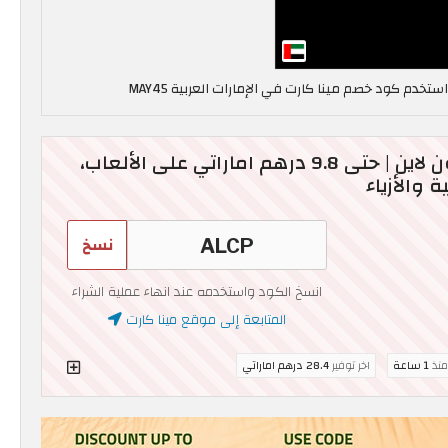
كود خصم مينا كارت اون لاين | حتى 9.8 درهم اماراتي على الألعاب،
 والأزياء
نسخ
انسخ الكود واستخدمه عند انهاء عملية الشراء
المتابعة إلى موقع مينا كارت
منذ
1 ساعة
اخر توفير
28.4 درهم اماراتي