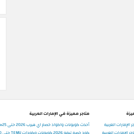
يزة
متاجر مميزة في الإمارات العربية
ر الإمارات العربية
أحدث كوبونات واكواد خصم اي هيرب 2026 حتى 25% في iHerb الامارات
 الإمارات العربية
كود خصم تيمو 2026 كوبونات وكودات TEMU حتى 90% على الطلبات