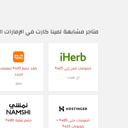
متاجر مشابهة لمينا كارت في الإمارات ال
خصومات تصل إلى 25%
كود خصم 30% للعملاء
الجدد
اي هيرب
تيمو
خصومات حتى 85% +
خصم لغاية 80%
كوبونات 15%