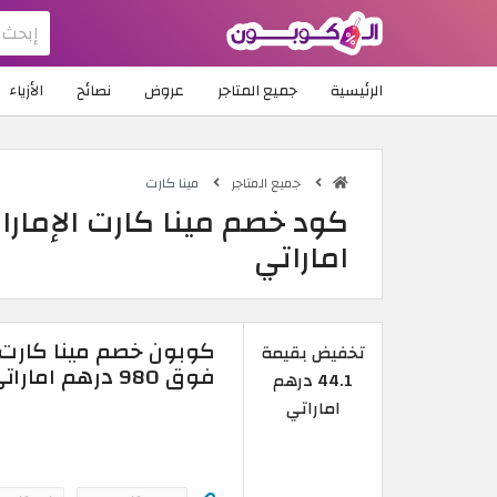
الرئيسية
جميع المتاجر
عروض
نصائح
الأزياء
جميع المتاجر
مينا كارت
اماراتي
تخفيض بقيمة
فوق 980 درهم اماراتي
44.1 درهم
اماراتي