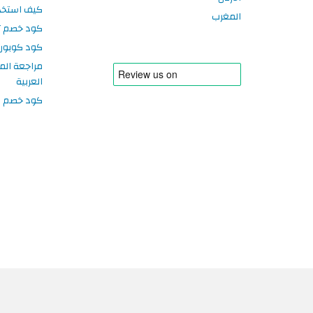
كيف استخد
المغرب
كود خصم تر
كود كوبون
مراجعة الم
العربية
كود خصم سبورتر
©2026 حقوق النشر محفوظة لموقع الكوبون دليل أكواد الخصم في الإمارات العربية