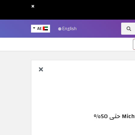
×
AE
English