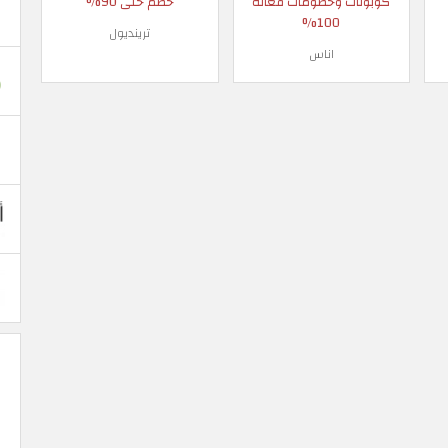
كوبونات وخصومات فعالة
خصم حتى 90%
100%
ترينديول
اناس