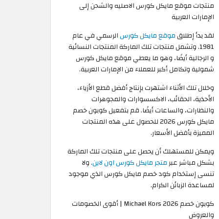
منتجات موقع مايكل كورس الاصليه والشحن إلى
الإمارات العربية
لقد بدأ إطلاق
موقع مايكل كورس
الرسمي في عام
1981. وتشمل منتجات تلك الماركة المنتجات النسائية
و الرجالية أيضًا، وهو ما يعطي موقع مايكل كورس
شمولية وتكامل أكبر للعملاء من الإمارات العربية.
وخلال تلك الأثناء اشتهرت بإنتاج أفضل قطع الأزياء،
الأحذية، الحقائب، الاكسسوارات والمجوهرات
والنظارات، والساعات أيضًا. قم بتفعيل كوبون خصم
مايكل كورس 2026 للحصول على هذه المنتجات
المميزة بأفضل الأسعار.
ويمكن للمستهلك أن يحصل على منتجات تلك الماركة
بشكل مباشر عبر
متجر مايكل كورس اون لاين
. ولا
تنسى إستخدام كود خصم مايكل كورس الذي موجود
لمساعدة الزبائن الكرام.
كوبون خصم Michael Kors 2026 | أقوى الخصومات
والعروض