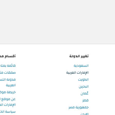
تغيير الدولة
أقسام مم
السعودية
قائمة بمتاج
الإمارات العربية
صفقات متاجر
الكويت
مدونة التس
العربية
البحرين
خريطة موق
عُمان
عن موقع ا
قطر
الإمارات الع
جمهورية مصر
سياسة الخ
الاردن