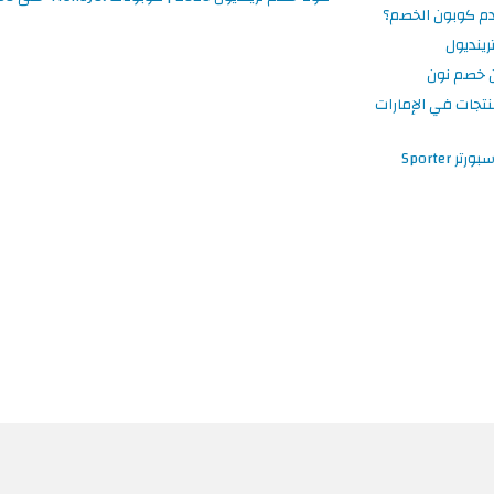
م كوبون الخصم؟
ينديول
 خصم نون
نتجات في الإمارات
 Sporter