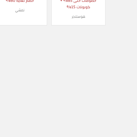
خصومات حتى 85% +
خصم لغاية 80%
كوبونات 15%
نمشي
هوستنجر