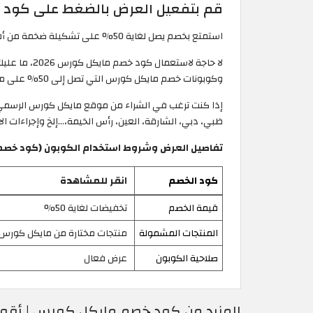
قم بتفعيل العرض بالضغط على كود خص
استمتع بخصم يصل لغاية 50% على تشكيلة ضخمة من أفضل المنتجات وتسوق عروض الشتاء من مايكل كورس وتمتع بتخفيضات حتى 50% !!
لا حاجة لا
وكوبونات خصم مايكل كورس التي تصل إلى 50% على منتجات موقع مايكل كورس الاصليه عند التسوق من الإمارات العربية.
إذا كنت ترغب في الشراء من موقع مايكل كورس الرسمي 
ظبي، دبي، الشارقة، العين، رأس الخيمة،…إلخ وإجراءات ال
تفاصيل العرض وشروط استخدام الكوبون (كود خصم ما
كود الخصم
انقر للمشاهدة
قيمة الخصم
تخفيضات لغاية 50%
المنتجات المشمولة
منتجات مختارة من مايكل كورس
صلاحية الكوبون
عرض فعال
المزيد من كود خصم مايكل كورس | أقو