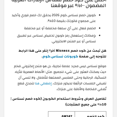
المضمون ١٠٠% عبر موقعنا
كوبون خصم نسناس كوم 2026 يحقق لك خصم فوري وأكيد
على مجموع فاتورتك بقيمة 10%.
الخصم فعال على أي سلعة مخفضة أو غير مخفضة
بإمكانك إستعمال رمز كوبون تخفيض نسناس عبر تطبيق
نسناس أو عبر المتجر الالكتروني.
هل تبحث عن كود خصم Nisnass آخر؟ إنقر على هذا الرابط
للتوجه إلى صفحة
كوبونات نسناس.كوم
.
موقع نسناس ليس مجرد علامة تجارية، بل هو متجر إلكتروني ضخم
حيث يمكنك العثور على شيء للجميع. مثل: الأنماط العصرية للأزياء
النسائية، الرجالية وحتى الملابس الممتعة للأطفال. ولا تنسي أن
تضيفي اللمسات الرائعة لديكور منزلك،
إضغطي هنا
لتجدي قطع
تُضفي الفخامة والأناقة على منزلك.
تفاصيل العرض وشروط استخدام الكوبون (كود خصم نسناس |
10٪ على جميع المنتجات)
كود الخصم
AM347