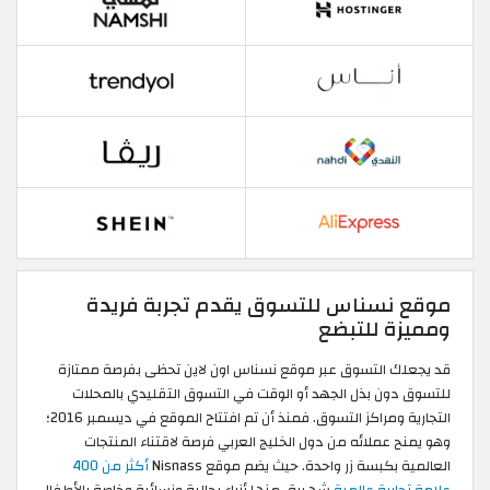
موقع نسناس للتسوق يقدم تجربة فريدة
ومميزة للتبضع
قد يجعلك التسوق عبر موقع نسناس اون لاين تحظى بفرصة ممتازة
للتسوق دون بذل الجهد أو الوقت في التسوق التقليدي بالمحلات
التجارية ومراكز التسوق. فمنذ أن تم افتتاح الموقع في ديسمبر 2016؛
وهو يمنح عملائه من دول الخليج العربي فرصة لاقتناء المنتجات
العالمية بكبسة زر واحدة. حيث يضم موقع Nisnass
أكثر من 400
علامة تجارية عالمية
شهيرة، منها أزياء رجالية ونسائية وخاصة بالأطفال