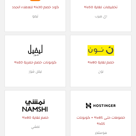
تخفيضات لغاية 50%
كود خصم 30% للعملاء الجدد
اي هيرب
تيمو
خصم لغاية 80%
كوبونات خصم حصرية 10%
نون
ليفل شوز
خصومات حتى 85% + كوبونات
خصم لغاية 80%
15%
نمشي
هوستنجر