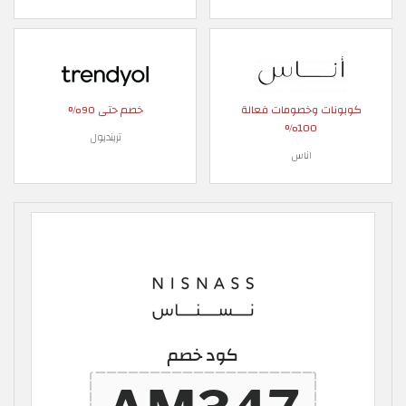
كوبونات وخصومات فعالة
خصم حتى 90%
100%
ترينديول
اناس